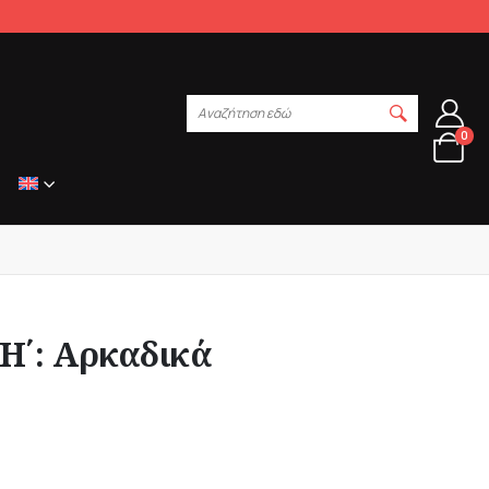
Αναζήτηση εδώ
0
 Η΄: Αρκαδικά