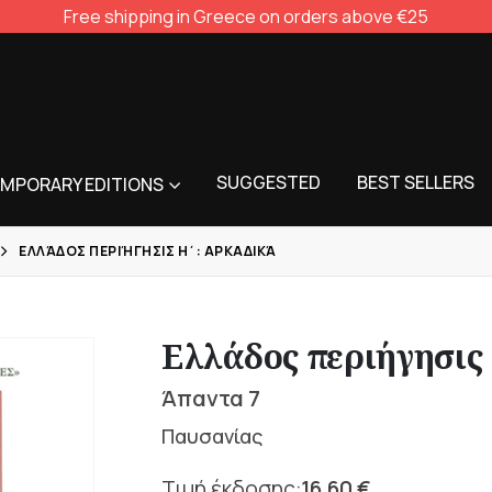
Free shipping in Greece on orders above €25
SUGGESTED
BEST SELLERS
MPORARY EDITIONS
ΕΛΛΆΔΟΣ ΠΕΡΙΉΓΗΣΙΣ Η΄: ΑΡΚΑΔΙΚΆ
Ελλάδος περιήγησις
Άπαντα 7
Παυσανίας
16,60
€