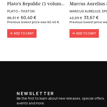
Plato’s Republic (5 volumes)
PLATO - ΠΛΑΤΩΝ
MARCUS AURELIUS, EP
Original
Current
Original
Cur
60,40
€
33,67
€
86,31
€
42,09
€
price
price
price
pric
Previous lowest price was
60,40
€
.
Previous lowest price w
was:
is:
was:
is:
86,31 €.
60,40 €.
42,09 €.
33,6
ADD TO CART
ADD TO CART
NEWSLETTER
Be the first to learn about new releases, special offers,
events and more.