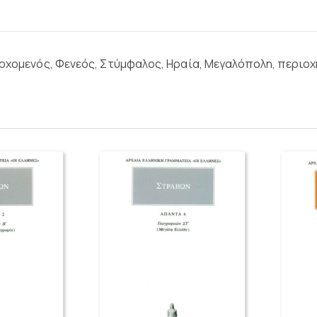
ρχομενός, Φενεός, Στύμφαλος, Ηραία, Μεγαλόπολη, περιοχή