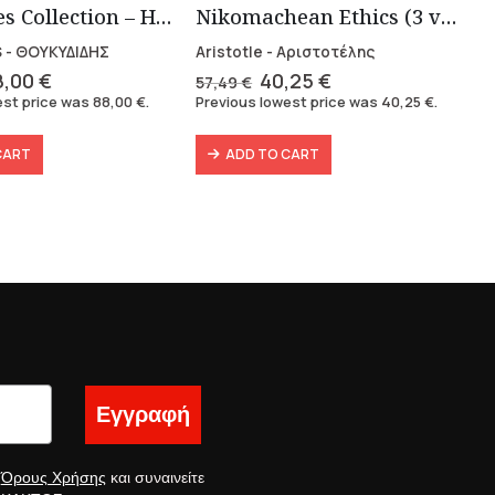
Thucidides Collection – Hardbound Edition (4 volumes)
Nikomachean Ethics (3 volumes)
 - ΘΟΥΚΥΔΙΔΗΣ
Aristotle - Αριστοτέλης
iginal
Current
Original
Current
8,00
€
40,25
€
57,49
€
ice
price
price
price
est price was
88,00
€
.
Previous lowest price was
40,25
€
.
as:
is:
was:
is:
6,40 €.
88,00 €.
57,49 €.
40,25 €.
CART
ADD TO CART
Εγγραφή
ς
Όρους Χρήσης
και συναινείτε