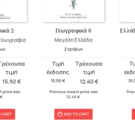
ά 2
Γεωγραφικά 6
ωγραφία
Μεγάλη Ελλάδα
Στράβων
Original
Current
Original
Current
price
price
price
price
was:
is:
was:
is:
5,92
€
15,50
€
12,40
€
15,50
15,50 €.
12,40 €.
15,50 €.
12,40 €.
rice was
Previous lowest price was
Previou
12,40
€
.
ART
ADD TO CART