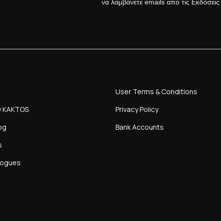
να λαμβάνετε emails από τις Εκδόσει
User Terms & Conditions
y KAKTOS
Privacy Policy
og
Bank Accounts
s
logues