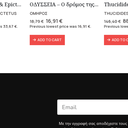
Marcus Aurelius & Epictetus (Compact works in Greek)
OΔΥΣΣΕΙΑ – Ο δρόμος της επιστροφής
ICTETUS
ΟΜΗΡΟΣ
THUCIDIDES
rent
Original
Current
Or
16,91
€
8
18,79
€
146,40
€
e
price
price
pr
as
33,67
€
.
Previous lowest price was
16,91
€
.
Previous low
was:
is:
w
7 €.
18,79 €.
16,91 €.
14
ADD TO CART
ADD TO 
Με την εγγραφή σας αποδέχεστε του