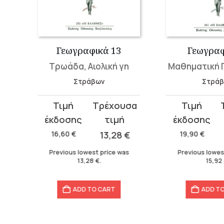
Γεωγραφικά 13
Γεωγραφικ
Τρωάδα, Αιολική γη
Μαθηματική Γε
Στράβων
Στράβων
Original
Current
Original
Current
price
price
price
price
was:
is:
was:
is:
16,60
€
13,28
€
19,90
€
1
16,60 €.
13,28 €.
19,90 €.
15,92 €.
Previous lowest price was
Previous lowest p
13,28
€
.
15,92
€
.
ADD TO CART
ADD TO C