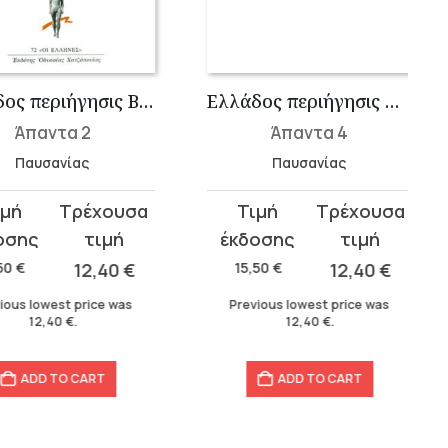
Ελλάδος περιήγησις Β΄: Κορινθιακά
Ελλάδος περιήγησις Δ΄: Μεσσηνιακά
Άπαντα 2
Άπαντα 4
Παυσανίας
Παυσανίας
Original
Current
price
price
was:
is:
€
12,40
€
15,50
€
12,40
€
15,50 €.
12,40 €.
s lowest price was
Previous lowest price was
12,40
€
.
12,40
€
.
ADD TO CART
ADD TO CART