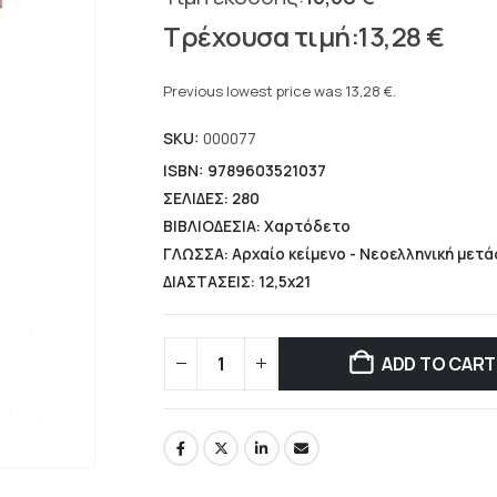
Original
13,28
€
price
Current
was:
price
Previous lowest price was
13,28
€
.
16,60 €.
is:
SKU:
000077
13,28 €.
ISBN: 9789603521037
ΣΕΛΙΔΕΣ: 280
ΒΙΒΛΙΟΔΕΣΙΑ: Χαρτόδετο
ΓΛΩΣΣΑ: Αρχαίο κείμενο - Νεοελληνική μετ
ΔΙΑΣΤΑΣΕΙΣ: 12,5x21
ADD TO CART