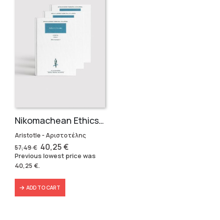
Nikomachean Ethics (3 volumes)
Aristotle - Αριστοτέλης
Original
Current
40,25
€
57,49
€
price
price
Previous lowest price was
was:
is:
40,25
€
.
57,49 €.
40,25 €.
ADD TO CART