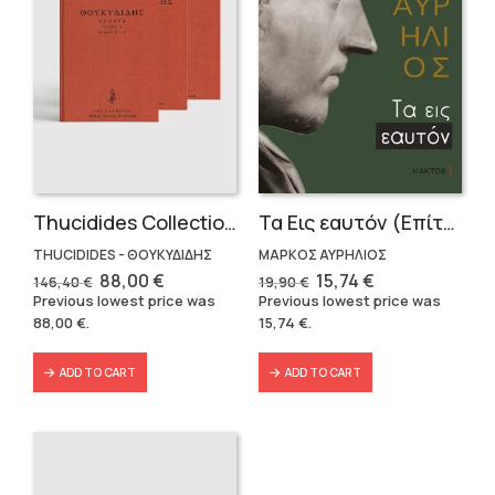
Thucidides Collection – Hardbound Edition (4 volumes)
Τα Εις εαυτόν (Επίτομο) – Μάρκος Αυρήλιος
THUCIDIDES - ΘΟΥΚΥΔΙΔΗΣ
ΜΑΡΚΟΣ ΑΥΡΗΛΙΟΣ
Original
Current
Original
Current
88,00
€
15,74
€
146,40
€
19,90
€
price
price
price
price
Previous lowest price was
Previous lowest price was
was:
is:
was:
is:
88,00
€
.
15,74
€
.
146,40 €.
88,00 €.
19,90 €.
15,74 €.
ADD TO CART
ADD TO CART