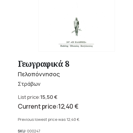
Γεωγραφικά 8
Πελοπόννησος
Στράβων
15,50
€
Original
12,40
€
price
Current
was:
price
Previous lowest price was
12,40
€
.
15,50 €.
is:
12,40 €.
SKU:
000247