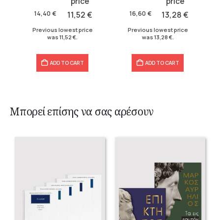
price
price
price
price
was:
is:
was:
is:
14,40
€
11,52
€
16,60
€
13,28
€
14,40 €.
11,52 €.
16,60 €.
13,28 €.
Previous lowest price
Previous lowest price
was
11,52
€
.
was
13,28
€
.
ADD TO CART
ADD TO CART
Μπορεί επίσης να σας αρέσουν