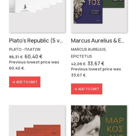
Plato’s Republic (5 volumes)
Marcus Aurelius & Epictetus (Compact works in Greek)
PLATO - ΠΛΑΤΩΝ
MARCUS AURELIUS,
Original
Current
60,40
€
EPICTETUS
86,31
€
price
price
Previous lowest price was
Original
Current
33,67
€
42,09
€
was:
is:
price
price
60,40
€
.
Previous lowest price was
86,31 €.
60,40 €.
was:
is:
33,67
€
.
42,09 €.
33,67 €.
ADD TO CART
ADD TO CART