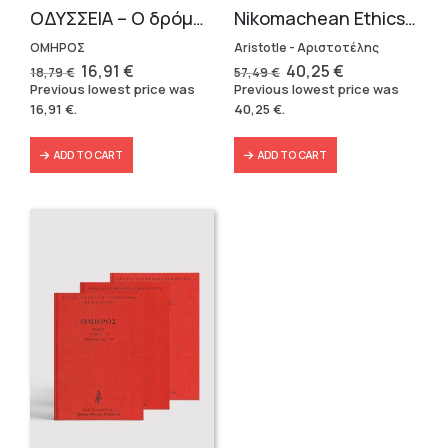
OΔΥΣΣΕΙΑ – Ο δρόμος της επιστροφής
Nikomachean Ethics (3 volumes)
ΟΜΗΡΟΣ
Aristotle - Αριστοτέλης
Original
Current
Original
Current
16,91
€
40,25
€
18,79
€
57,49
€
price
price
price
price
Previous lowest price was
Previous lowest price was
was:
is:
was:
is:
16,91
€
.
40,25
€
.
18,79 €.
16,91 €.
57,49 €.
40,25 €.
ADD TO CART
ADD TO CART