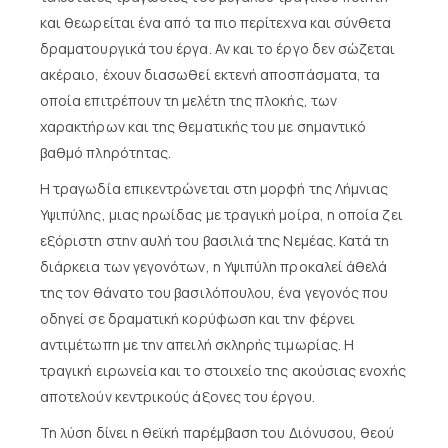
και θεωρείται ένα από τα πιο περίτεχνα και σύνθετα
δραματουργικά του έργα. Αν και το έργο δεν σώζεται
ακέραιο, έχουν διασωθεί εκτενή αποσπάσματα, τα
οποία επιτρέπουν τη μελέτη της πλοκής, των
χαρακτήρων και της θεματικής του με σημαντικό
βαθμό πληρότητας.
Η τραγωδία επικεντρώνεται στη μορφή της Λήμνιας
Υψιπύλης, μιας ηρωίδας με τραγική μοίρα, η οποία ζει
εξόριστη στην αυλή του βασιλιά της Νεμέας. Κατά τη
διάρκεια των γεγονότων, η Υψιπύλη προκαλεί άθελά
της τον θάνατο του βασιλόπουλου, ένα γεγονός που
οδηγεί σε δραματική κορύφωση και την φέρνει
αντιμέτωπη με την απειλή σκληρής τιμωρίας. Η
τραγική ειρωνεία και το στοιχείο της ακούσιας ενοχής
αποτελούν κεντρικούς άξονες του έργου.
Τη λύση δίνει η θεϊκή παρέμβαση του Διόνυσου, θεού