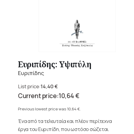
Ευριπίδης: Υψιπύλη
Ευριπίδης
14,40
€
Original
10,64
€
price
Current
was:
price
Previous lowest price was
10,64
€
.
14,40 €.
is:
Ένα από τα τελευταία και πλέον περίτεχνα
10,64 €.
έργα του Ευριπίδη, που ωστόσο σώζεται