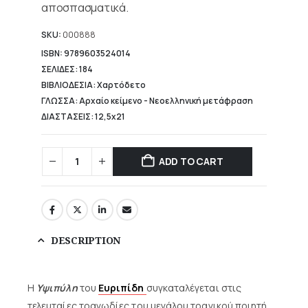
αποσπασματικά.
SKU:
000888
ISBN: 9789603524014
ΣΕΛΙΔΕΣ: 184
ΒΙΒΛΙΟΔΕΣΙΑ: Χαρτόδετο
ΓΛΩΣΣΑ: Αρχαίο κείμενο - Νεοελληνική μετάφραση
ΔΙΑΣΤΑΣΕΙΣ: 12,5x21
ADD TO CART
DESCRIPTION
Η
Υψιπύλη
του
Ευριπίδη
συγκαταλέγεται στις
τελευταίες τραγωδίες του μεγάλου τραγικού ποιητή