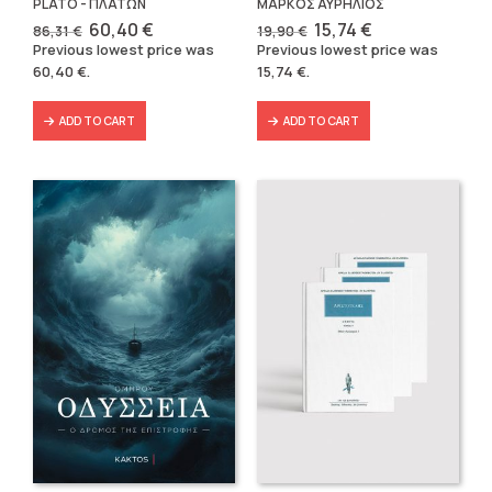
PLATO - ΠΛΑΤΩΝ
ΜΑΡΚΟΣ ΑΥΡΗΛΙΟΣ
Original
Current
Original
Current
60,40
€
15,74
€
86,31
€
19,90
€
price
price
price
price
Previous lowest price was
Previous lowest price was
was:
is:
was:
is:
60,40
€
.
15,74
€
.
86,31 €.
60,40 €.
19,90 €.
15,74 €.
ADD TO CART
ADD TO CART