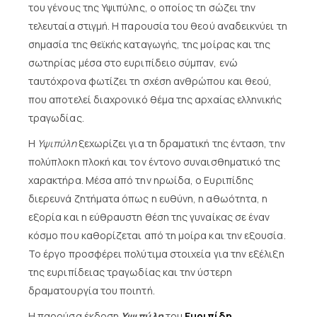
του γένους της Υψιπύλης, ο οποίος τη σώζει την
τελευταία στιγμή. Η παρουσία του θεού αναδεικνύει τη
σημασία της θεϊκής καταγωγής, της μοίρας και της
σωτηρίας μέσα στο ευριπίδειο σύμπαν, ενώ
ταυτόχρονα φωτίζει τη σχέση ανθρώπου και θεού,
που αποτελεί διαχρονικό θέμα της αρχαίας ελληνικής
τραγωδίας.
Η
Υψιπύλη
ξεχωρίζει για τη δραματική της ένταση, την
πολύπλοκη πλοκή και τον έντονο συναισθηματικό της
χαρακτήρα. Μέσα από την ηρωίδα, ο Ευριπίδης
διερευνά ζητήματα όπως η ευθύνη, η αθωότητα, η
εξορία και η εύθραυστη θέση της γυναίκας σε έναν
κόσμο που καθορίζεται από τη μοίρα και την εξουσία.
Το έργο προσφέρει πολύτιμα στοιχεία για την εξέλιξη
της ευριπίδειας τραγωδίας και την ύστερη
δραματουργία του ποιητή.
Η παρούσα έκδοση
Υψιπύλη
του
Ευριπίδη