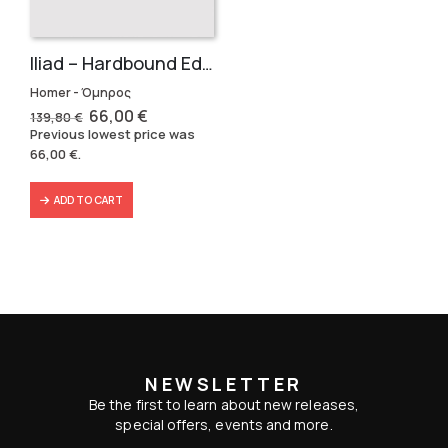
Iliad – Hardbound Edition
Homer - Όμηρος
Original
Current
66,00
€
139,80
€
price
price
Previous lowest price was
was:
is:
66,00
€
.
139,80 €.
66,00 €.
ADD TO CART
NEWSLETTER
Be the first to learn about new releases,
special offers, events and more.