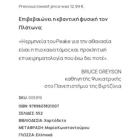
Current
was:
price
Previous lowest price was
12,99
€
.
22,20 €.
is:
Επιβεβαιώνει η κβαντική φυσική τον
12,99 €.
Πλάτωνα;
«Η ερμηνεία του Peake για την αθανασία
είναι η πιο καινοτόμος και προκλητική
επιχειρηματολογία που έχω δει ποτέ».
BRUCE GREYSON
καθηγητής Ψυχιατρικής
στο Πανεπιστήμιο της Βιρτζίνια
SKU:
005919
ISBN: 9789603821007
ΣΕΛΙΔΕΣ: 552
ΒΙΒΛΙΟΔΕΣΙΑ: Χαρτόδετο
ΜΕΤΑΦΡΑΣΗ: Μαρία Κωνσταντούρου
ΓΛΩΣΣΑ: Ελληνικά