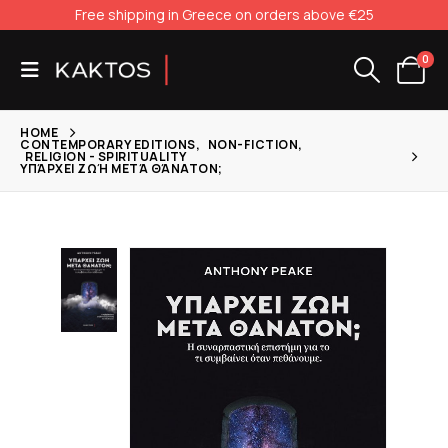
Free shipping in Greece on orders above €25
0
HOME
CONTEMPORARY EDITIONS
,
NON-FICTION
,
RELIGION - SPIRITUALITY
ΥΠΆΡΧΕΙ ΖΩΉ ΜΕΤΆ ΘΆΝΑΤΟΝ;