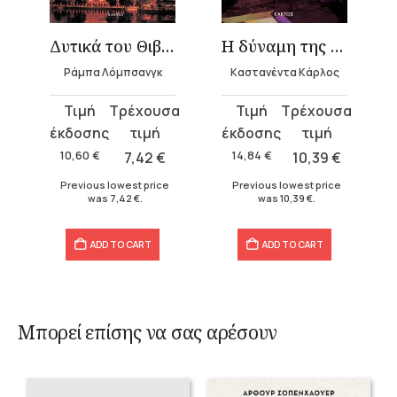
Δυτικά του Θιβέτ
Η δύναμη της σιωπής
Ράμπα Λόμπσανγκ
Καστανέντα Κάρλος
Original
Current
Original
Current
price
price
price
price
was:
is:
was:
is:
10,60
€
7,42
€
14,84
€
10,39
€
10,60 €.
7,42 €.
14,84 €.
10,39 €.
Previous lowest price
Previous lowest price
was
7,42
€
.
was
10,39
€
.
ADD TO CART
ADD TO CART
Μπορεί επίσης να σας αρέσουν