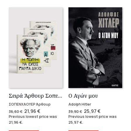
Σειρά Άρθουρ Σοπενχάουερ (3 βιβλία)
Ο Αγών μου
ΣΟΠΕΝΧΑΟΥΕΡ Άρθουρ
Adolph Hitler
Original
Current
Original
Current
21,96
€
25,97
€
36,60
€
39,90
€
price
price
price
price
Previous lowest price was
Previous lowest price was
was:
is:
was:
is:
21,96
€
.
25,97
€
.
36,60 €.
21,96 €.
39,90 €.
25,97 €.