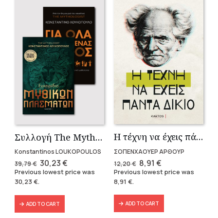
Η τέχνη να έχεις πάντα δίκαιο
Συλλογή The Mythologist (2 βιβλία)
ΣΟΠΕΝΧΑΟΥΕΡ ΑΡΘΟΥΡ
Konstantinos LOUKOPOULOS
Original
Current
Original
Current
8,91
€
30,23
€
12,20
€
39,79
€
price
price
price
price
Previous lowest price was
Previous lowest price was
was:
is:
was:
is:
8,91
€
.
30,23
€
.
12,20 €.
8,91 €.
39,79 €.
30,23 €.
ADD TO CART
ADD TO CART