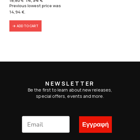
18,80
€
price
price
Previous lowest price was
was:
is:
14,94
€
.
18,80 €.
14,94 €.
ADD TO CART
NEWSLETTER
Be the first to learn about new releases,
special offers, events and more.
Εγγραφή