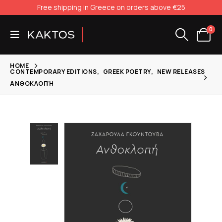
Free shipping in Greece on orders above €25
0
HOME
CONTEMPORARY EDITIONS
,
GREEK POETRY
,
NEW RELEASES
ΑΝΘΟΚΛΟΠΉ