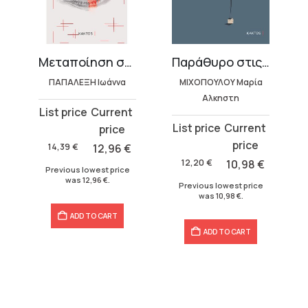
Μεταποίηση συναισθημάτων
Παράθυρο στις σκέψεις
ΠΑΠΑΛΕΞΗ Ιωάννα
ΜΙΧΟΠΟΥΛΟΥ Μαρία
Αλκηστη
Original
Current
Original
Current
price
price
price
price
was:
is:
14,39
€
12,96
€
was:
is:
14,39 €.
12,96 €.
12,20
€
10,98
€
Previous lowest price
12,20 €.
10,98 €.
was
12,96
€
.
Previous lowest price
was
10,98
€
.
ADD TO CART
ADD TO CART