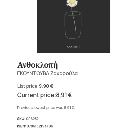
Ανθοκλοπή
ΓΚΟΥΝΤΟΥΒΑ Ζαχαρούλα
9,90
€
Original
8,91
€
price
Current
was:
price
Previous lowest price was
8,91
€
.
9,90 €.
is:
8,91 €.
SKU:
006257
ISBN: 9786182153406