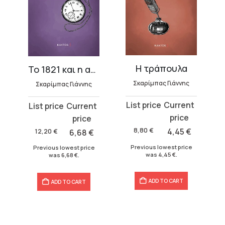
Η τράπουλα
Το 1821 και η αριστοκρατία του
Σκαρίμπας Γιάννης
Σκαρίμπας Γιάννης
Original
Current
Original
Current
price
price
price
price
was:
is:
was:
is:
8,80
€
4,45
€
12,20
€
6,68
€
8,80 €.
4,45 €.
12,20 €.
6,68 €.
Previous lowest price
Previous lowest price
was
4,45
€
.
was
6,68
€
.
ADD TO CART
ADD TO CART