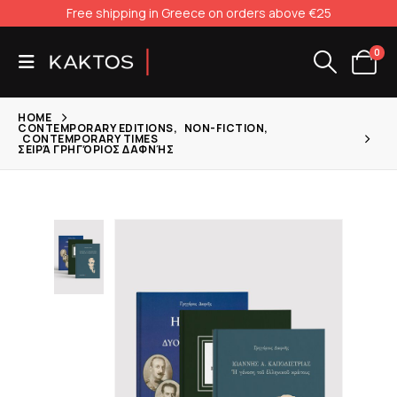
Free shipping in Greece on orders above €25
0
HOME
CONTEMPORARY EDITIONS
,
NON-FICTION
,
CONTEMPORARY TIMES
ΣΕΙΡΆ ΓΡΗΓΌΡΙΟΣ ΔΑΦΝΉΣ