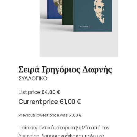
Σειρά Γρηγόριος Δαφνής
ΣΥΛΛΟΓΙΚΟ
84,80
€
Original
61,00
€
price
Current
was:
price
Previous lowest price was
61,00
€
.
84,80 €.
is:
Τρία σημαντικά ιστορικά βιβλία από τον
61,00 €.
δικηγόρο, δημοσιογράφο και πολιτικό