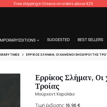
Free shipping in Greece on orders above €25
SUGGESTED
BEST SELLERS
MPORARY EDITIONS
RARY TIMES
ΕΡΡΊΚΟΣ ΣΛΉΜΑΝ, ΟΙ ΧΑΜΈΝΟΙ ΘΗΣΑΥΡΟΊ ΤΗΣ ΤΡΟ
Ερρίκος Σλήμαν, Οι 
Τροίας
Μούρχεντ Καρολάιν
16,96
€