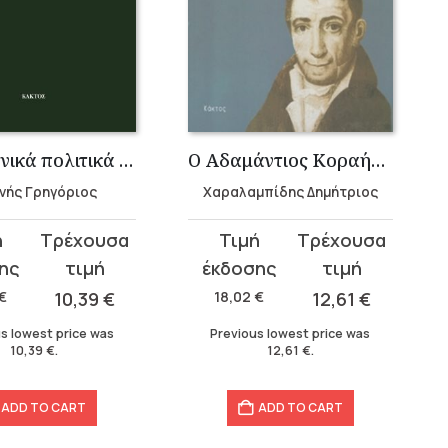
Τα ελληνικά πολιτικά κόμματα 1821-1961
Ο Αδαμάντιος Κοραής και η πολιτική
νής Γρηγόριος
Χαραλαμπίδης Δημήτριος
t
Original
Current
price
price
was:
is:
€
10,39
€
18,02
€
12,61
€
18,02 €.
12,61 €.
s lowest price was
Previous lowest price was
10,39
€
.
12,61
€
.
ADD TO CART
ADD TO CART