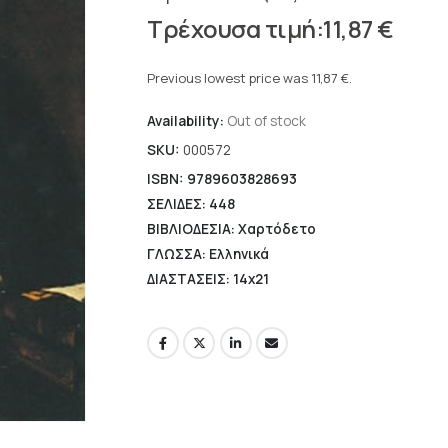
Original
11,87
€
price
Current
was:
price
Previous lowest price was
11,87
€
.
16,96 €.
is:
Availability:
Out of stock
11,87 €.
SKU:
000572
ISBN: 9789603828693
ΣΕΛΙΔΕΣ: 448
ΒΙΒΛΙΟΔΕΣΙΑ: Χαρτόδετο
ΓΛΩΣΣΑ: Ελληνικά
ΔΙΑΣΤΑΣΕΙΣ: 14x21