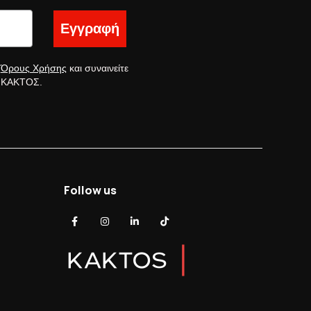
Εγγραφή
ς
Όρους Χρήσης
και συναινείτε
ς ΚΑΚΤΟΣ.
Follow us