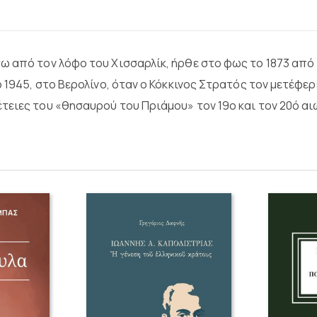
τω από τον λόφο του Χισσαρλίκ, ήρθε στο φως το 1873 απ
 1945, στο Βερολίνο, όταν ο Κόκκινος Στρατός τον μετέφερ
τειες του «θησαυρού του Πριάμου» τον 19ο και τον 20ό αι