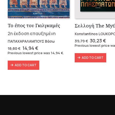
Το έπος του Γκιλγκαμές
2η έκδοση επαυξημένη
Konstantinos LOUKOP
Original
Cur
30,23
€
39,79
€
ΠΑΠΑΧΑΡΑΛΑΜΠΟΥΣ Βάσω
price
pric
Previous lowest price w
Original
Current
14,94
€
18,80
€
was:
is:
price
price
Previous lowest price was
14,94
€
.
39,79 €.
30,2
was:
is:
ADD TO CART
18,80 €.
14,94 €.
ADD TO CART