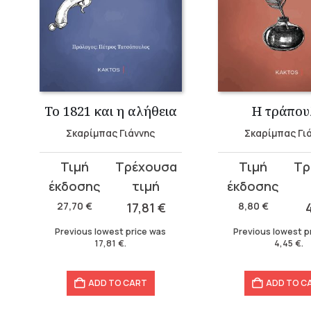
Το 1821 και η αλήθεια
Η τράπου
Σκαρίμπας Γιάννης
Σκαρίμπας Γι
Original
Current
Original
Current
price
price
price
price
was:
is:
was:
is:
27,70
€
17,81
€
8,80
€
27,70 €.
17,81 €.
8,80 €.
4,45 €.
Previous lowest price was
Previous lowest p
17,81
€
.
4,45
€
.
ADD TO CART
ADD TO C