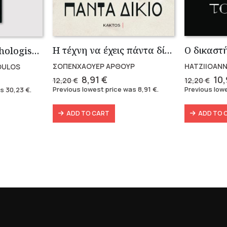
Η τέχνη να έχεις πάντα δίκαιο
Συλλογή The Mythologist (2 βιβλία)
ΣΟΠΕΝΧΑΟΥΕΡ ΑΡΘΟΥΡ
HATZIIOANN
OULOS
Original
Current
Ori
rent
8,91
€
10
12,20
€
12,20
€
price
price
pri
e
Previous lowest price was
8,91
€
.
Previous low
as
30,23
€
.
was:
is:
wa
12,20 €.
8,91 €.
12,
3 €.
ADD TO CART
ADD TO 