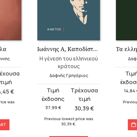
λα
Ιωάννης Α, Καποδίστριας
Η γένεση του ελληνικού
άννης
Δαφ
κράτους
Original
Curren
Δαφνής Γρηγόριος
price
price
Original
Current
was:
is:
4,45
€
14,84
price
price
14,84 €.
10,39 €.
rice was
Previou
was:
is:
37,99
€
30,39
€
37,99 €.
30,39 €.
Previous lowest price was
30,39
€
.
ART