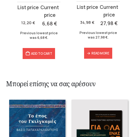
Original
Current
Original
Current
price
price
price
price
was:
is:
was:
is:
34,98
€
27,98
€
12,20
€
6,68
€
34,98 €.
27,98 €.
12,20 €.
6,68 €.
Previous lowest price
Previous lowest price
was
27,98
€
.
was
6,68
€
.
READ MORE
ADD TO CART
Μπορεί επίσης να σας αρέσουν