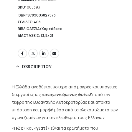
13,36 €.
SKU:
005393
ISBN: 9789603827573
ΣΕΛΙΔΕΣ: 408
ΒΙΒΛΙΟΔΕΣΙΑ: Χαρτόδετο
ΔΙΑΣΤΑΣΕΙΣ: 13,5x21
DESCRIPTION
Η Ελλάδα αναδύεται ύστερα από μακρές και υπόγειες
διεργασίες ως «
αναγεννώμενος φοίνιξ
» από την
τέφρα της Βυζαντινής Αυτοκρατορίας και αποκτά
υπόσταση και μορφή μέσα από τα ολοκαυτώματα των
αγωνιζομένων για την ελευθερία τους Ελλήνων.
«
Πώς
» και «
γιατί
» είναι τα ερωτήματα που