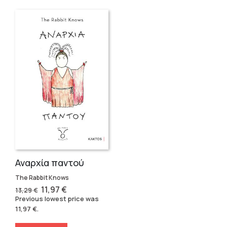
Αναρχία παντού
The Rabbit Knows
Original
Current
11,97
€
13,29
€
price
price
Previous lowest price was
was:
is:
11,97
€
.
13,29 €.
11,97 €.