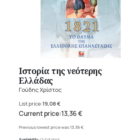
Ιστορία της νεότερης
Ελλάδας
Γούδης Χρίστος
19,08
€
Original
13,36
€
price
Current
was:
price
Previous lowest price was
13,36
€
.
19,08 €.
is:
Availability:
Out of stock