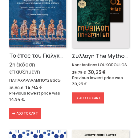
Το έπος του Γκιλγκαμές
Συλλογή The Mythologist (2 βιβλία)
2η έκδοση
Konstantinos LOUKOPOULOS
επαυξημένη
Original
Current
30,23
€
39,79
€
price
price
Previous lowest price was
was:
is:
ΠΑΠΑΧΑΡΑΛΑΜΠΟΥΣ Βάσω
30,23
€
.
39,79 €.
30,23 €.
Original
Current
14,94
€
18,80
€
price
price
Previous lowest price was
was:
is:
ADD TO CART
14,94
€
.
18,80 €.
14,94 €.
ADD TO CART