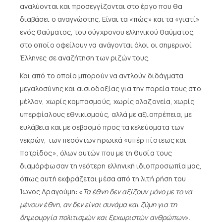
αναλύονται και προσεγγίζονται στο έργο που θα
διαβάσει ο αναγνώστης. Είναι τα «πώς» και τα «γιατί»
ενός θαύματος, του σύγχρονου ελληνικού θαύματος,
στο οποίο οφείλουν να ανάγονται όλοι οι σημερινοί
Έλληνες σε αναζήτηση των ριζών τους.
Και από το οποίο μπορούν να αντλούν διδάγματα
μεγαλοσύνης και αισιοδοξίας για την πορεία τους στο
μέλλον, χωρίς κομπασμούς, χωρίς αλαζονεία, χωρίς
υπερφίαλους εθνικισμούς, αλλά με αξιοπρέπεια, με
ευλάβεια και με σεβασμό προς τα κελεύσματα των
νεκρών, των πεσόντων ηρωικά «υπέρ πίστεως και
πατρίδος», όλων αυτών που με τη θυσία τους
διαμόρφωσαν τη νεότερη ελληνική ιδιοπροσωπία μας,
όπως αυτή εκφράζεται μέσα από τη λιτή ρήση του
Ίωνος Δραγούμη: «
Τα έθνη δεν αξίζουν μόνο με το να
μένουν έθνη, αν δεν είναι συνάμα και ζύμη για τη
δημιουργία πολιτισμών και ξεχωριστών ανθρώπων
».