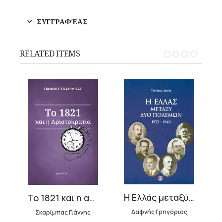
ΣΥΓΓΡΑΦΈΑΣ
RELATED ITEMS
Η Ελλάς μεταξύ δύο πολέμων (1923-1940)
Το 1821 και η αριστοκρατία του
Δαφνής Γρηγόριος
Σκαρίμπας Γιάννης