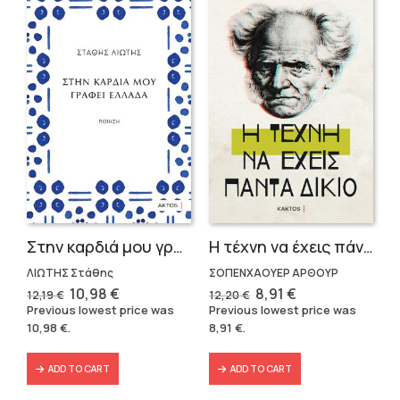
Στην καρδιά μου γράφει Ελλάδα
Η τέχνη να έχεις πάντα δίκαιο
ΛΙΩΤΗΣ Στάθης
ΣΟΠΕΝΧΑΟΥΕΡ ΑΡΘΟΥΡ
Original
Current
Original
Current
10,98
€
8,91
€
12,19
€
12,20
€
price
price
price
price
Previous lowest price was
Previous lowest price was
was:
is:
was:
is:
10,98
€
.
8,91
€
.
12,19 €.
10,98 €.
12,20 €.
8,91 €.
ADD TO CART
ADD TO CART