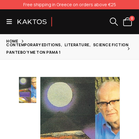
Free shipping in Greece on orders above €25
0
HOME
CONTEMPORARY EDITIONS
,
LITERATURE
,
SCIENCE FICTION
ΡΑΝΤΕΒΟΎ ΜΕ ΤΟΝ ΡΆΜΑ 1