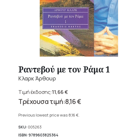
Ραντεβού με τον Ράμα 1
Κλαρκ Άρθουρ
11,66
€
Original
8,16
€
price
Current
was:
price
Previous lowest price was
8,16
€
.
11,66 €.
is:
8,16 €.
SKU:
005263
ISBN: 9789603825364