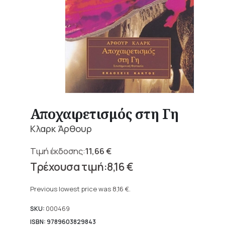
Αποχαιρετισμός στη Γη
Κλαρκ Άρθουρ
11,66
€
Original
8,16
€
price
Current
was:
price
Previous lowest price was
8,16
€
.
11,66 €.
is:
8,16 €.
SKU:
000469
ISBN: 9789603829843