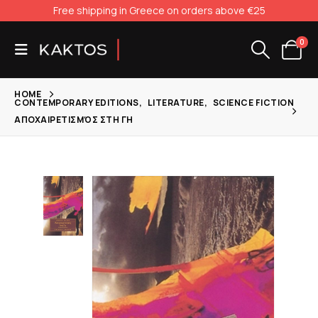
Free shipping in Greece on orders above €25
0
HOME
CONTEMPORARY EDITIONS
,
LITERATURE
,
SCIENCE FICTION
ΑΠΟΧΑΙΡΕΤΙΣΜΌΣ ΣΤΗ ΓΗ