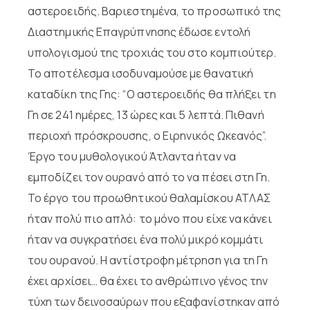
αστεροειδής. Βαριεστημένα, το προσωπικό της
Διαστημικής Επαγρύπνησης έδωσε εντολή
υπολογισμού της τροχιάς του στο κομπιούτερ.
Το αποτέλεσμα ισοδυναμούσε με θανατική
καταδίκη της Γης: “Ο αστεροειδής θα πλήξει τη
Γη σε 241 ημέρες, 13 ώρες και 5 λεπτά. Πιθανή
περιοχή πρόσκρουσης, ο Ειρηνικός Ωκεανός”.
Έργο του μυθολογικού Άτλαντα ήταν να
εμποδίζει τον ουρανό από το να πέσει στη Γη.
Το έργο του προωθητικού θαλαμίσκου ΑΤΛΑΣ
ήταν πολύ πιο απλό: το μόνο που είχε να κάνει
ήταν να συγκρατήσει ένα πολύ μικρό κομμάτι
του ουρανού. Η αντίστροφη μέτρηση για τη Γη
έχει αρχίσει… θα έχει το ανθρώπινο γένος την
τύχη των δεινοσαύρων που εξαφανίστηκαν από