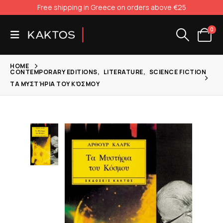
Free shipping in Greece on orders above €25
0
HOME
CONTEMPORARY EDITIONS
,
LITERATURE
,
SCIENCE FICTION
ΤΑ ΜΥΣΤΉΡΙΑ ΤΟΥ ΚΌΣΜΟΥ