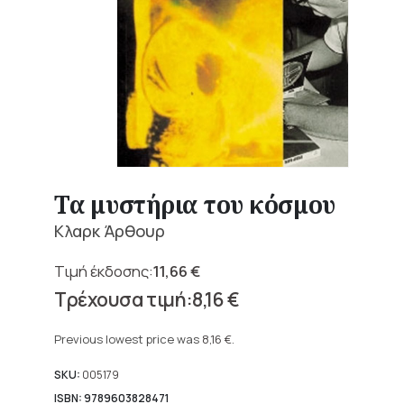
Τα μυστήρια του κόσμου
Κλαρκ Άρθουρ
11,66
€
Original
8,16
€
price
Current
was:
price
Previous lowest price was
8,16
€
.
11,66 €.
is:
8,16 €.
SKU:
005179
ISBN: 9789603828471