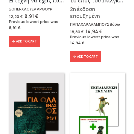
Η τέχνη να έχεις πάντα δίκαιο
Το έπος του Γκιλγκαμές
2η έκδοση
ΣΟΠΕΝΧΑΟΥΕΡ ΑΡΘΟΥΡ
Original
Current
επαυξημένη
8,91
€
12,20
€
price
price
Previous lowest price was
was:
is:
ΠΑΠΑΧΑΡΑΛΑΜΠΟΥΣ Βάσω
8,91
€
.
12,20 €.
8,91 €.
Original
Current
14,94
€
18,80
€
price
price
Previous lowest price was
was:
is:
ADD TO CART
14,94
€
.
18,80 €.
14,94 €.
ADD TO CART