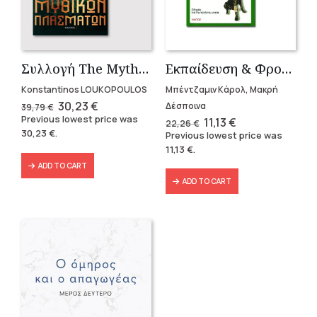
Εκπαίδευση & Φροντίδα Σκύλου
Συλλογή The Mythologist (2 βιβλία)
Μπέντζαμιν Κάρολ, Μακρή
Konstantinos LOUKOPOULOS
Original
Current
30,23
€
Δέσποινα
39,79
€
price
price
Previous lowest price was
Original
Current
11,13
€
22,26
€
was:
is:
price
price
30,23
€
.
Previous lowest price was
39,79 €.
30,23 €.
was:
is:
11,13
€
.
22,26 €.
11,13 €.
ADD TO CART
ADD TO CART