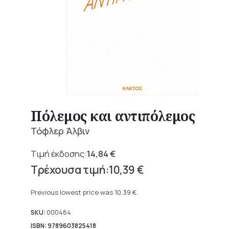
Πόλεμος και αντιπόλεμος
Τόφλερ Άλβιν
14,84
€
Original
10,39
€
price
Current
was:
price
Previous lowest price was
10,39
€
.
14,84 €.
is:
10,39 €.
SKU:
000484
ISBN: 9789603825418