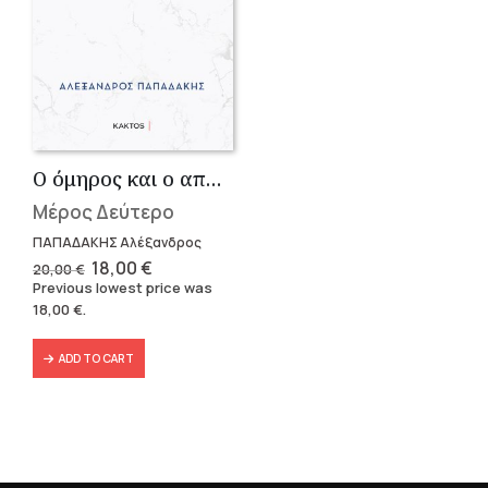
Ο όμηρος και ο απαγωγέας
Μέρος Δεύτερο
ΠΑΠΑΔΑΚΗΣ Αλέξανδρος
Original
Current
18,00
€
20,00
€
price
price
Previous lowest price was
was:
is:
18,00
€
.
20,00 €.
18,00 €.
ADD TO CART