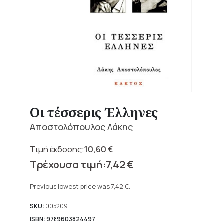
Οι τέσσερις Έλληνες
Αποστολόπουλος Λάκης
10,60
€
Original
7,42
€
price
Current
was:
price
Previous lowest price was
7,42
€
.
10,60 €.
is:
7,42 €.
SKU:
005209
ISBN: 9789603824497