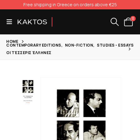
Free shipping in Greece on orders above €25
0
HOME
CONTEMPORARY EDITIONS
,
NON-FICTION
,
STUDIES - ESSAYS
ΟΙ ΤΈΣΣΕΡΙΣ ΈΛΛΗΝΕΣ