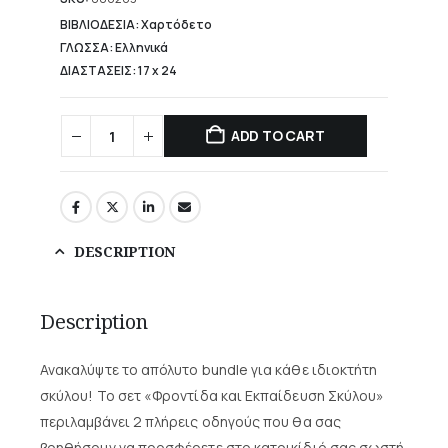
11,13 €.
ΒΙΒΛΙΟΔΕΣΙΑ: Χαρτόδετο
ΓΛΩΣΣΑ: Ελληνικά
ΔΙΑΣΤΑΣΕΙΣ: 17 x 24
ADD TO CART
DESCRIPTION
Description
Ανακαλύψτε το απόλυτο bundle για κάθε ιδιοκτήτη
σκύλου! Το σετ «Φροντίδα και Εκπαίδευση Σκύλου»
περιλαμβάνει 2 πλήρεις οδηγούς που θα σας
βοηθήσουν να προσφέρετε στο κατοικίδιό σας σωστή