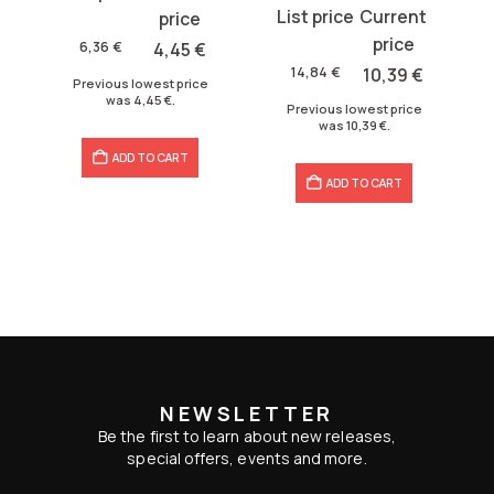
Original
Current
price
price
price
price
was:
is:
6,36
€
4,45
€
was:
is:
6,36 €.
4,45 €.
14,84
€
10,39
€
Previous lowest price
14,84 €.
10,39 €.
was
4,45
€
.
Previous lowest price
was
10,39
€
.
ADD TO CART
ADD TO CART
NEWSLETTER
Be the first to learn about new releases,
special offers, events and more.