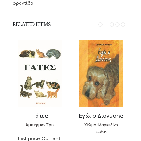
φροντίδα.
RELATED ITEMS
Γάτες
Εγώ, ο Διονύσης
Άμπερμαν Έρικ
Χέλμη-Μαρκεζίνη
Ελένη
Original
Current