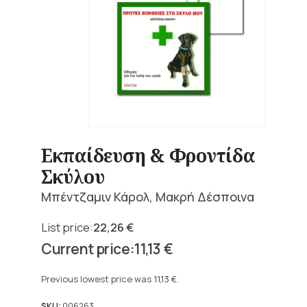
Εκπαίδευση & Φροντίδα
Σκύλου
Μπέντζαμιν Κάρολ, Μακρή Δέσποινα
22,26
€
Original
11,13
€
price
Current
was:
price
Previous lowest price was
11,13
€
.
22,26 €.
is:
SKU:
006263