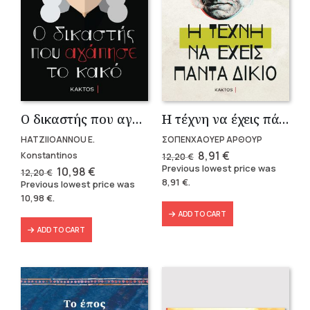
Ο δικαστής που αγάπησε το κακό
Η τέχνη να έχεις πάντα δίκαιο
HATZIIOANNOU E.
ΣΟΠΕΝΧΑΟΥΕΡ ΑΡΘΟΥΡ
Original
Current
8,91
€
Konstantinos
12,20
€
price
price
Previous lowest price was
Original
Current
10,98
€
12,20
€
was:
is:
price
price
8,91
€
.
Previous lowest price was
12,20 €.
8,91 €.
was:
is:
10,98
€
.
12,20 €.
10,98 €.
ADD TO CART
ADD TO CART