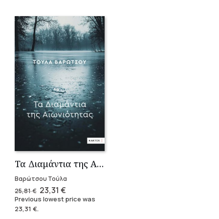
Τα Διαμάντια της Αιωνιότητας
Βαρώτσου Τούλα
Original
Current
23,31
€
25,81
€
price
price
Previous lowest price was
was:
is:
23,31
€
.
25,81 €.
23,31 €.