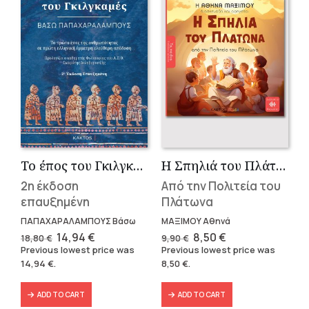
Το έπος του Γκιλγκαμές
Η Σπηλιά του Πλάτωνα
2η έκδοση
Από την Πολιτεία του
επαυξημένη
Πλάτωνα
ΠΑΠΑΧΑΡΑΛΑΜΠΟΥΣ Βάσω
ΜΑΞΙΜΟΥ Αθηνά
Original
Current
Original
Current
14,94
€
8,50
€
18,80
€
9,90
€
price
price
price
price
Previous lowest price was
Previous lowest price was
was:
is:
was:
is:
14,94
€
.
8,50
€
.
18,80 €.
14,94 €.
9,90 €.
8,50 €.
ADD TO CART
ADD TO CART