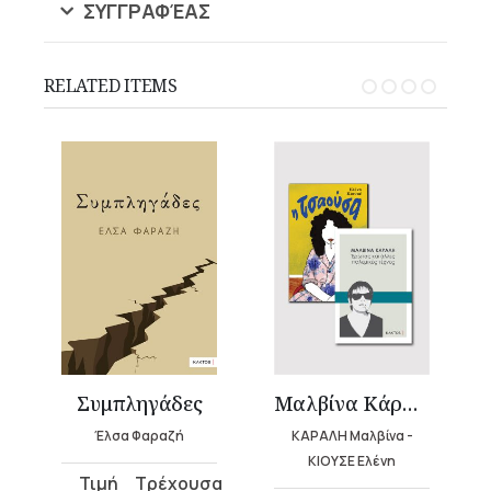
ΣΥΓΓΡΑΦΈΑΣ
RELATED ITEMS
Συμπληγάδες
Μαλβίνα Κάραλη & «Η Τσαούσα»
Έλσα Φαραζή
ΚΑΡΑΛΗ Μαλβίνα -
ΚΙΟΥΣΕ Ελένη
Original
Current