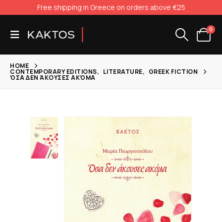
Free shipping in Greece on orders above €25
0
HOME
CONTEMPORARY EDITIONS
,
LITERATURE
,
GREEK FICTION
ΌΣΑ ΔΕΝ ΆΚΟΥΣΕΣ ΑΚΌΜΑ