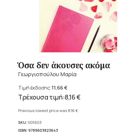
Όσα δεν άκουσες ακόμα
Γεωργιοπούλου Μαρία
11,66
€
Original
8,16
€
price
Current
was:
price
Previous lowest price was
8,16
€
.
11,66 €.
is:
8,16 €.
SKU:
005603
ISBN: 9789603823643