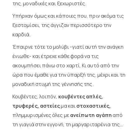
της, μοναδικές και ξεχωριστές.
Υπήρχαν όμως και κάποιες που, πριν ακόμα τις
ξεστομίσει, της άγγιζαν περισσότερο την
καρδιά.
Έπαιρνε τότε το μολύβι -γιατί αυτή την ανάγκη
ένιωθε- και έτρεχε κάθε φορά να τις
ακουμπήσει πάνω στο χαρτί. Κι αυτό από την
ώρα που έμαθε για την ύπαρξή της, μέχρι και τη
μοναδική στιγμή της γέννησής της.
Κουβέντες, λοιπόν,
κουβέντες απλές,
τρυφερές, αστείες
μα και
στοχαστικές,
πλημμυρισμένες όλες με
ανείπωτη αγάπη
από
τη γιαγιά στην εγγονή, τη μαργαριταρένια της…