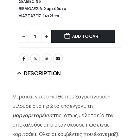
ΣΕΛΙΔΕΣ: 96
ΒΙΒΛΙΟΔΕΣΙΑ: Χαρτόδετο
ΔΙΑΣΤΑΣΕΙΣ: 14x21cm
ADD TO CART
DESCRIPTION
Μέρα και νύχτα -κάθε που ξαγρυπνούσε-
μιλούσε στο πρώτο της εγγόνι, τη
μαργαριταρένια
της, όπως με λατρεία την
αποκαλούσε από όταν άκουσε πως είναι
κοριτσάκι. Όλες οι κουβέντες που έκανε μαζί