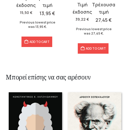
Original
Current
price
price
price
price
was:
is:
15,50
€
13,95
€
was:
is:
15,50 €.
13,95 €.
39,22
€
27,45
€
Previous lowest price
39,22 €.
27,45 €.
was
13,95
€
.
Previous lowest price
was
27,45
€
.
ADD TO CART
ADD TO CART
Μπορεί επίσης να σας αρέσουν