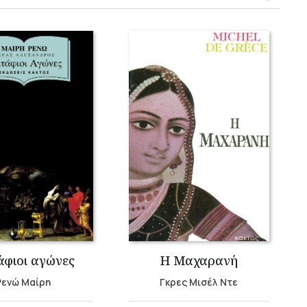
άφιοι αγώνες
Η Μαχαρανή
Ρενώ Μαίρη
Γκρες Μισέλ Ντε