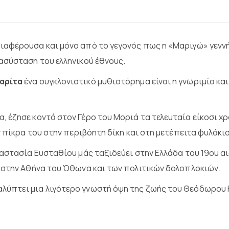
αφέρουσα και μόνο από το γεγονός πως η «Μαριγώ» γεννήθ
ασύσταση του ελληνικού έθνους.
αρίτα
ένα συγκλονιστικό μυθιστόρημα είναι η γνωριμία κα
έζησε κοντά στον Γέρο του Μοριά τα τελευταία είκοσι χρό
 πίκρα του στην περιβόητη δίκη και στη μετέπειτα φυλάκισή
ναστασία Ευσταθίου μάς ταξιδεύει στην Ελλάδα του 19ου α
 στην Αθήνα του Όθωνα και των πολιτικών δολοπλοκιών.
λύπτει μια λιγότερο γνωστή όψη της ζωής του Θεόδωρου