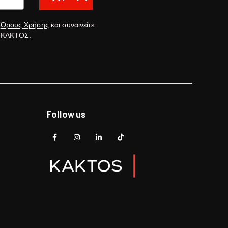
ς
Όρους Χρήσης
και συναινείτε
ς ΚΑΚΤΟΣ.
Follow us