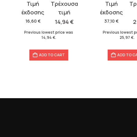
Original
Current
Original
Current
price
price
price
price
was:
is:
was:
is:
16,60
€
14,94
€
37,10
€
2
16,60 €.
14,94 €.
37,10 €.
25,97 €.
Previous lowest price was
Previous lowest p
14,94
€
.
25,97
€
.
ADD TO CART
ADD TO C