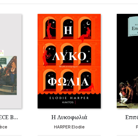
MICHEL DE GRECE BUNDLE (3 volumes)
Η Λυκοφωλιά
Επιτ
rèce
HARPER Elodie