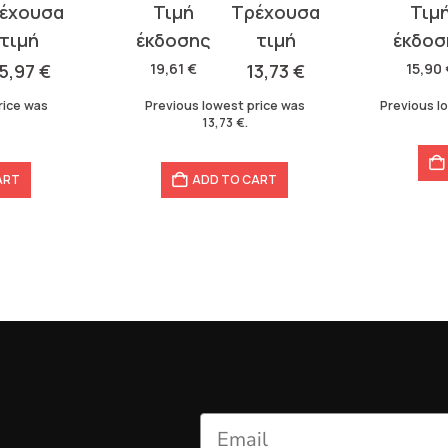
Original
Current
Original
Curren
price
price
price
price
was:
is:
was:
is:
5,97
€
19,61
€
13,73
€
15,90
19,61 €.
13,73 €.
15,90 €.
11,13 €.
rice was
Previous lowest price was
Previous l
13,73
€
.
ART
ADD TO CART