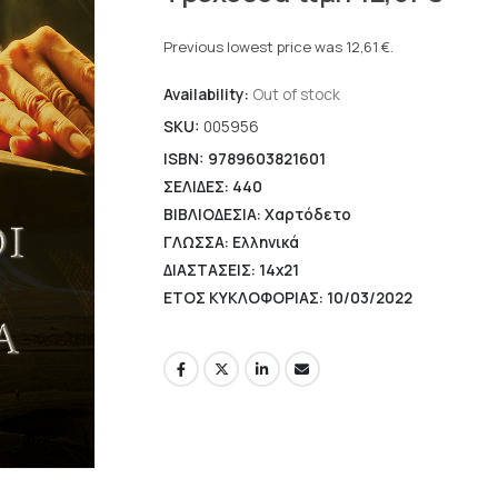
price
Current
was:
price
Previous lowest price was
12,61
€
.
18,02 €.
is:
Availability:
Out of stock
12,61 €.
SKU:
005956
ISBN: 9789603821601
ΣΕΛΙΔΕΣ: 440
ΒΙΒΛΙΟΔΕΣΙΑ: Χαρτόδετο
ΓΛΩΣΣΑ: Ελληνικά
ΔΙΑΣΤΑΣΕΙΣ: 14x21
ΕΤΟΣ ΚΥΚΛΟΦΟΡΙΑΣ: 10/03/2022