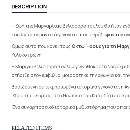
DESCRIPTION
Η ζωή της Μαργαρίτας Βελισσαροπούλου θα ήταν ενδι
και βίωσε σημαντικά γεγονότα που σημάδεψαν την αν
Όμως αυτό που κάνει τους
Οκτώ Ήχους για τη Μαργ
Κολοκοτρώνη.
Η Μαριγώ Βελισσαροπούλου γεννήθηκε στη Νωνάκριδα, 
στήριξε στον εμφύλιο, μοιράστηκε την αγωνία και την
Βασιζόμενη σε τεκμηριωμένα ιστορικά γεγονότα, η Α
Ύδρα της εξορίας, στο Ναύπλιο του Καποδίστρια και
Ένα συναρπαστικό ιστορικό μυθιστόρημα που αποκα
RELATED ITEMS