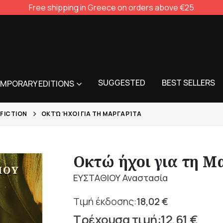
Free shipping in Greece on orders above €25
SUGGESTED
BEST SELLERS
MPORARY EDITIONS
 FICTION
ΟΚΤΏ ΉΧΟΙ ΓΙΑ ΤΗ ΜΑΡΓΑΡΊΤΑ
Οκτώ ήχοι για τη Μ
ΕΥΣΤΑΘΙΟΥ Αναστασία
18,02
€
Original
12,61
€