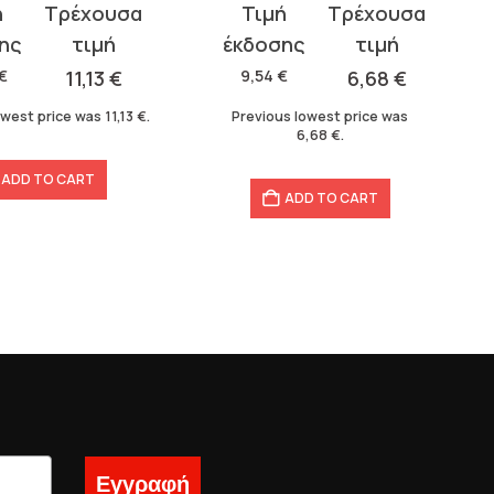
t
Original
Current
price
price
was:
is:
€
11,13
€
9,54
€
6,68
€
9,54 €.
6,68 €.
owest price was
11,13
€
.
Previous lowest price was
6,68
€
.
ADD TO CART
ADD TO CART
Εγγραφή