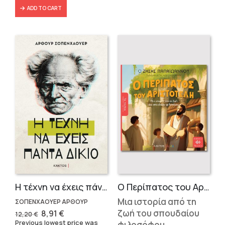
ADD TO CART
Η τέχνη να έχεις πάντα δίκαιο
Ο Περίπατος του Αριστοτέλη
Μια ιστορία από τη
ΣΟΠΕΝΧΑΟΥΕΡ ΑΡΘΟΥΡ
Original
Current
ζωή του σπουδαίου
8,91
€
12,20
€
price
price
Previous lowest price was
φιλοσόφου