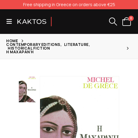
Free shipping in Greece on orders above €25
0
HOME
CONTEMPORARY EDITIONS
,
LITERATURE
,
HISTORICAL FICTION
Η ΜΑΧΑΡΑΝΉ