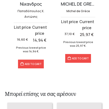
lution
Νίκανδρος
MICHEL DE GRECE BUNDLE (3 volumes)
Παπαδόπουλος Χ.
Michel de Grèce
Αντώνης
Original
Current
Original
Current
price
price
price
price
was:
is:
37,10
€
25,97
€
was:
is:
37,10 €.
25,97 €.
16,60
€
14,94
€
Previous lowest price
16,60 €.
14,94 €.
was
25,97
€
.
Previous lowest price
was
14,94
€
.
ADD TO CART
ADD TO CART
Μπορεί επίσης να σας αρέσουν