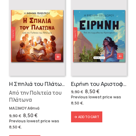
Η Σπηλιά του Πλάτωνα
Ειρήνη του Αριστοφάνη
Original
Current
8,50
€
Από την Πολιτεία του
9,90
€
price
price
Previous lowest price was
Πλάτωνα
was:
is:
8,50
€
.
9,90 €.
8,50 €.
ΜΑΞΙΜΟΥ Αθηνά
Original
Current
8,50
€
9,90
€
ADD TO CART
price
price
Previous lowest price was
was:
is:
8,50
€
.
9,90 €.
8,50 €.