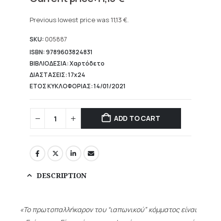
price
Current
was:
price
Previous lowest price was
11,13
€
.
15,90 €.
is:
11,13 €.
SKU:
005887
ISBN: 9789603824831
ΒΙΒΛΙΟΔΕΣΙΑ: Χαρτόδετο
ΔΙΑΣΤΑΣΕΙΣ: 17x24
ΕΤΟΣ ΚΥΚΛΟΦΟΡΙΑΣ: 14/01/2021
ADD TO CART
DESCRIPTION
«Το πρωτοπαλλήκαρον του “ιαπωνικού” κόμματος είναι