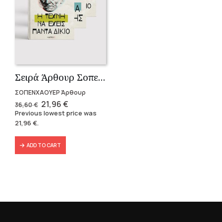
Σειρά Άρθουρ Σοπενχάουερ (3 βιβλία)
ΣΟΠΕΝΧΑΟΥΕΡ Άρθουρ
Original
Current
21,96
€
36,60
€
price
price
Previous lowest price was
was:
is:
21,96
€
.
36,60 €.
21,96 €.
ADD TO CART