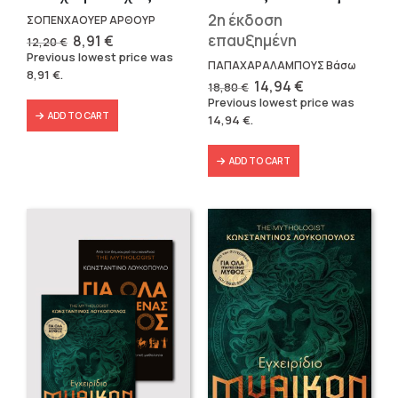
2η έκδοση
ΣΟΠΕΝΧΑΟΥΕΡ ΑΡΘΟΥΡ
Original
Current
επαυξημένη
8,91
€
12,20
€
price
price
Previous lowest price was
was:
is:
ΠΑΠΑΧΑΡΑΛΑΜΠΟΥΣ Βάσω
8,91
€
.
12,20 €.
8,91 €.
Original
Current
14,94
€
18,80
€
price
price
Previous lowest price was
was:
is:
ADD TO CART
14,94
€
.
18,80 €.
14,94 €.
ADD TO CART