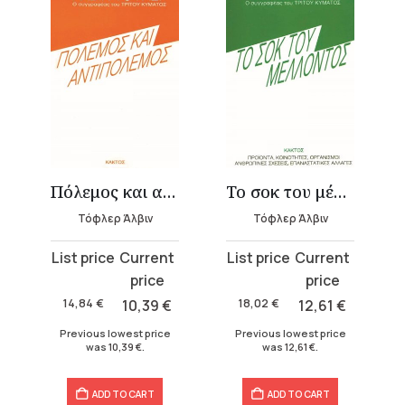
Πόλεμος και αντιπόλεμος
Το σοκ του μέλλοντος
Τόφλερ Άλβιν
Τόφλερ Άλβιν
Original
Current
Original
Current
price
price
price
price
was:
is:
was:
is:
14,84
€
10,39
€
18,02
€
12,61
€
14,84 €.
10,39 €.
18,02 €.
12,61 €.
Previous lowest price
Previous lowest price
was
10,39
€
.
was
12,61
€
.
ADD TO CART
ADD TO CART