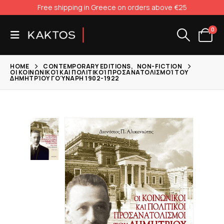
Free shipping in Greece on orders above €25
0
HOME
CONTEMPORARY EDITIONS
,
NON-FICTION
ΟΙ ΚΟΙΝΩΝΙΚΟΊ ΚΑΙ ΠΟΛΙΤΙΚΟΊ ΠΡΟΣΑΝΑΤΟΛΙΣΜΟΊ ΤΟΥ
ΔΗΜΗΤΡΊΟΥ ΓΟΎΝΑΡΗ 1902-1922