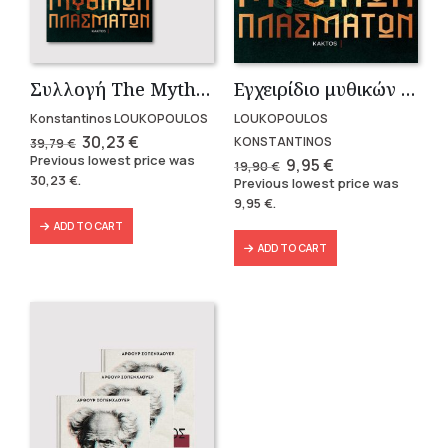
Εγχειρίδιο μυθικών πλασμάτων.
Συλλογή The Mythologist (2 βιβλία)
LOUKOPOULOS
Konstantinos LOUKOPOULOS
Original
Current
30,23
€
KONSTANTINOS
39,79
€
price
price
Previous lowest price was
Original
Current
9,95
€
19,90
€
was:
is:
price
price
30,23
€
.
Previous lowest price was
39,79 €.
30,23 €.
was:
is:
9,95
€
.
19,90 €.
9,95 €.
ADD TO CART
ADD TO CART