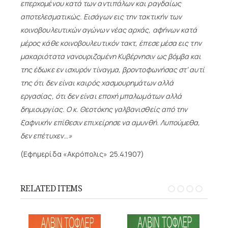
επερχομένου κατά των αντιπάλων και ραγδαίως
αποτελεσματικώς. Εισάγων εις την τακτικήν των
κοινοβουλευτικών αγώνων νέας αρχάς, αφήνων κατά
μέρος κάθε κοινοβουλευτικόν τακτ, έπεσε μέσα εις την
μακαριότατα νανουριζομένη Κυβέρνησιν ως βόμβα και
της έδωκε εν ισχυρόν τίναγμα, βροντοφωνήσας στ’ αυτί
της ότι δεν είναι καιρός χασμουρημάτων αλλά
εργασίας, ότι δεν είναι εποχή μπαλωμάτων αλλά
δημιουργίας. Ο κ. Θεοτόκης γαλβανισθείς από την
ξαφνικήν επίθεσιν επιχείρησε να αμυνθή. Λυπούμεθα,
δεν επέτυχεν…»
(Εφημερίδα «Ακρόπολις» 25.4.1907)
RELATED ITEMS