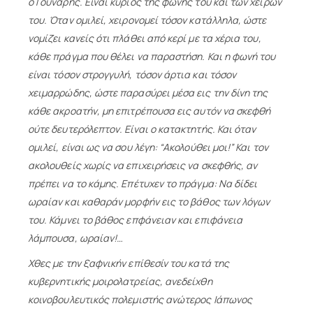
ο Γούναρης. Είναι κύριος της φωνής του και των χειρών
του. Όταν ομιλεί, χειρονομεί τόσον κατάλληλα, ώστε
νομίζει κανείς ότι πλάθει από κερί με τα χέρια του,
κάθε πράγμα που θέλει να παραστήση. Και η φωνή του
είναι τόσον στρογγυλή, τόσον άρτια και τόσον
χειμαρρώδης, ώστε παρασύρει μέσα εις την δίνη της
κάθε ακροατήν, μη επιτρέπουσα εις αυτόν να σκεφθή
ούτε δευτερόλεπτον. Είναι ο κατακτητής. Και όταν
ομιλεί, είναι ως να σου λέγη: “Ακολούθει μοι!” Και τον
ακολουθείς χωρίς να επιχειρήσεις να σκεφθής, αν
πρέπει να το κάμης. Επέτυχεν το πράγμα: Να δίδει
ωραίαν και καθαράν μορφήν εις το βάθος των λόγων
του. Κάμνει το βάθος επφάνειαν και επιφάνεια
λάμπουσα, ωραίαν!…
Χθες με την ξαφνικήν επίθεσίν του κατά της
κυβερνητικής μοιρολατρείας, ανεδείχθη
κοινοβουλευτικός πολεμιστής ανώτερος Ιάπωνος