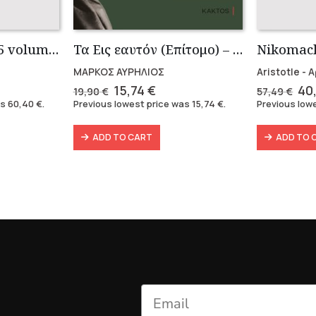
Plato’s Republic (5 volumes)
Τα Εις εαυτόν (Επίτομο) – Μάρκος Αυρήλιος
ΜΑΡΚΟΣ ΑΥΡΗΛΙΟΣ
Aristotle -
rent
Original
Current
Ori
15,74
€
40
19,90
€
57,49
€
e
price
price
pri
as
60,40
€
.
Previous lowest price was
15,74
€
.
Previous low
was:
is:
wa
0 €.
19,90 €.
15,74 €.
57,
ADD TO CART
ADD TO 