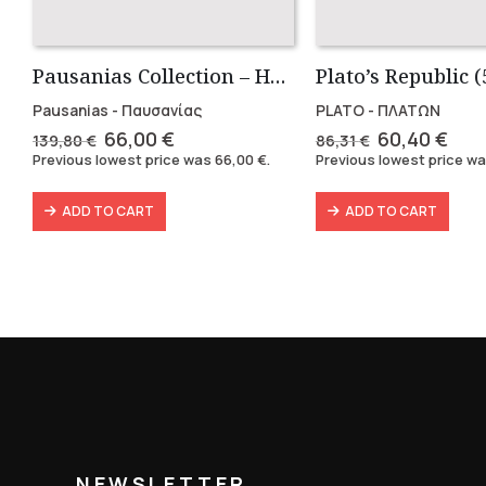
Pausanias Collection – Hardbound (3 volumes)
Pausanias - Παυσανίας
PLATO - ΠΛΑΤΩΝ
Original
Current
Original
Cur
66,00
€
60,40
€
139,80
€
86,31
€
price
price
price
pric
Previous lowest price was
66,00
€
.
Previous lowest price w
was:
is:
was:
is:
139,80 €.
66,00 €.
86,31 €.
60,4
ADD TO CART
ADD TO CART
NEWSLETTER