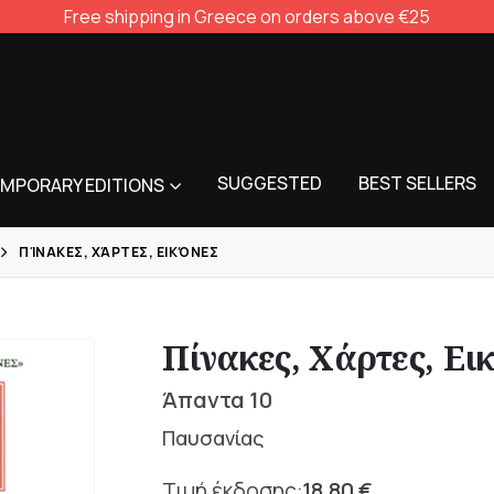
Free shipping in Greece on orders above €25
SUGGESTED
BEST SELLERS
MPORARY EDITIONS
ΠΊΝΑΚΕΣ, ΧΆΡΤΕΣ, ΕΙΚΌΝΕΣ
Πίνακες, Χάρτες, Ει
Άπαντα 10
Παυσανίας
18,80
€