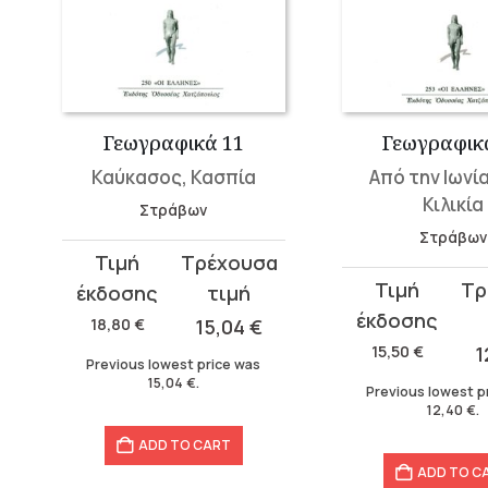
Γεωγραφικά 11
Γεωγραφικ
Καύκασος, Κασπία
Από την Ιωνί
Κιλικία
Στράβων
Στράβων
Original
Current
Original
Current
price
price
price
price
was:
is:
18,80
€
15,04
€
was:
is:
18,80 €.
15,04 €.
15,50
€
1
Previous lowest price was
15,50 €.
12,40 €.
15,04
€
.
Previous lowest p
12,40
€
.
ADD TO CART
ADD TO C