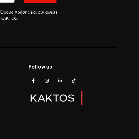
ς
Όρους Χρήσης
και συναινείτε
ς ΚΑΚΤΟΣ.
Follow us