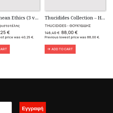
Nikomachean Ethics (3 volumes)
Thucidides Collection – Hardbound Edition (4 volumes)
 Αριστοτέλης
THUCIDIDES - ΘΟΥΚΥΔΙΔΗΣ
ginal
Current
Original
Current
,25
€
88,00
€
146,40
€
ce
price
price
price
est price was
40,25
€
.
Previous lowest price was
88,00
€
.
s:
is:
was:
is:
49 €.
40,25 €.
146,40 €.
88,00 €.
CART
ADD TO CART
Εγγραφή