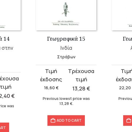
ά 14
Γεωγραφικά 15
Γεω
α στην
Ινδία
Στράβων
Original
Current
Original
Curren
price
price
price
price
was:
is:
was:
is:
16,60
€
13,28
€
22,20
16,60 €.
13,28 €.
22,20 €
17,76 €.
2,40
€
Previous lowest price was
Previou
13,28
€
.
rice was
ADD TO CART
ART