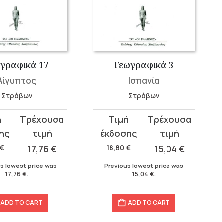
γραφικά 17
Γεωγραφικά 3
Αίγυπτος
Ισπανία
Στράβων
Στράβων
t
Original
Current
price
price
was:
is:
€
17,76
€
18,80
€
15,04
€
.
18,80 €.
15,04 €.
s lowest price was
Previous lowest price was
17,76
€
.
15,04
€
.
ADD TO CART
ADD TO CART