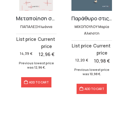
ήμα, …
Μεταποίηση συναισθημάτων
Παράθυρο στις σκέψεις
ΠΑΠΑΛΕΞΗ Ιωάννα
ΜΙΧΟΠΟΥΛΟΥ Μαρία
Αλκηστη
Original
Current
Original
Current
price
price
price
price
was:
is:
14,39
€
12,96
€
was:
is:
14,39 €.
12,96 €.
12,20
€
10,98
€
Previous lowest price
12,20 €.
10,98 €.
was
12,96
€
.
Previous lowest price
was
10,98
€
.
ADD TO CART
ADD TO CART