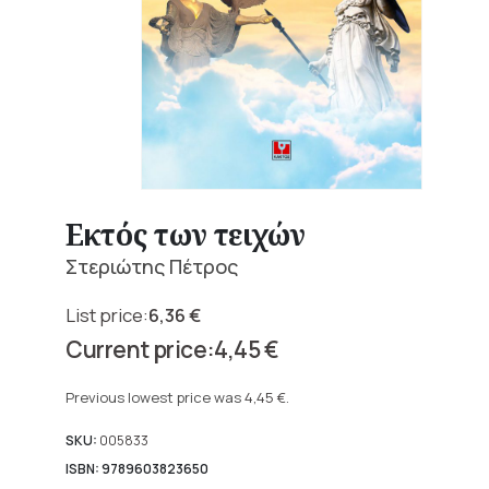
Εκτός των τειχών
Στεριώτης Πέτρος
6,36
€
Original
4,45
€
price
Current
was:
price
Previous lowest price was
4,45
€
.
6,36 €.
is:
4,45 €.
SKU:
005833
ISBN: 9789603823650