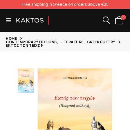
Free shipping in Greece on orders above €25
0
HOME
CONTEMPORARY EDITIONS
,
LITERATURE
,
GREEK POETRY
ΕΚΤΌΣ ΤΩΝ ΤΕΙΧΏΝ