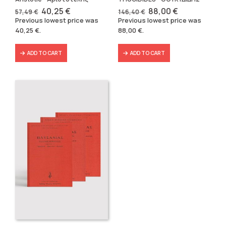
Original
Current
Original
Current
40,25
€
88,00
€
57,49
€
146,40
€
price
price
price
price
Previous lowest price was
Previous lowest price was
was:
is:
was:
is:
40,25
€
.
88,00
€
.
57,49 €.
40,25 €.
146,40 €.
88,00 €.
ADD TO CART
ADD TO CART