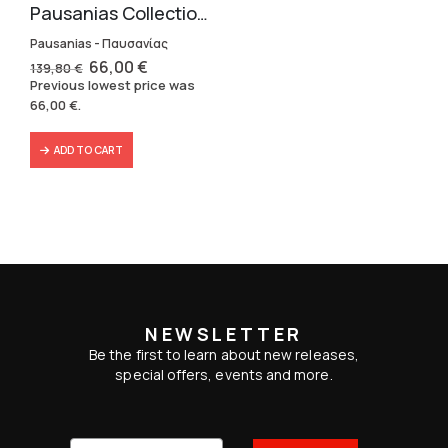
Pausanias Collection – Hardbound (3 volumes)
Pausanias - Παυσανίας
Original
Current
66,00
€
139,80
€
price
price
Previous lowest price was
was:
is:
66,00
€
.
139,80 €.
66,00 €.
ADD TO CART
NEWSLETTER
Be the first to learn about new releases,
special offers, events and more.