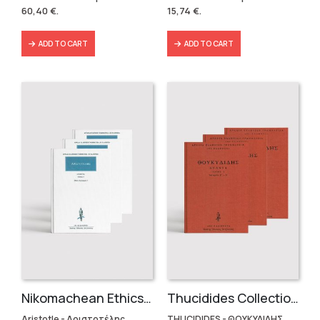
was:
is:
was:
is:
60,40
€
.
15,74
€
.
86,31 €.
60,40 €.
19,90 €.
15,74 €.
ADD TO CART
ADD TO CART
Nikomachean Ethics (3 volumes)
Thucidides Collection – Hardbound Edition (4 volumes)
Aristotle - Αριστοτέλης
THUCIDIDES - ΘΟΥΚΥΔΙΔΗΣ