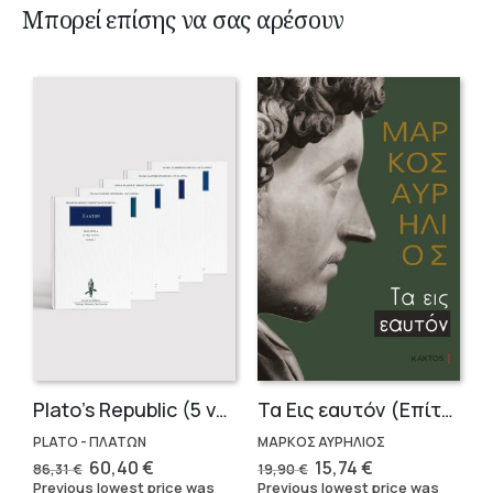
Μπορεί επίσης να σας αρέσουν
Plato’s Republic (5 volumes)
Τα Εις εαυτόν (Επίτομο) – Μάρκος Αυρήλιος
PLATO - ΠΛΑΤΩΝ
ΜΑΡΚΟΣ ΑΥΡΗΛΙΟΣ
Original
Current
Original
Current
60,40
€
15,74
€
86,31
€
19,90
€
price
price
price
price
Previous lowest price was
Previous lowest price was