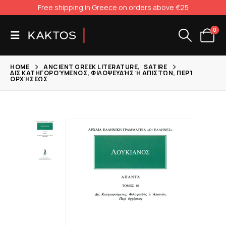
Free shipping in Greece on orders above €25
0
HOME
ANCIENT GREEK LITERATURE
,
SATIRE
ΔΙΣ ΚΑΤΗΓΟΡΟΎΜΕΝΟΣ, ΦΙΛΟΨΕΥΔΉΣ Ή ΑΠΙΣΤΏΝ, ΠΕΡΊ
ΟΡΧΉΣΕΩΣ