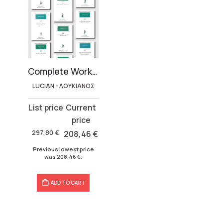
Complete Works – Lucian (17 volumes)
LUCIAN - ΛΟΥΚΙΑΝΟΣ
Original
Current
price
price
was:
is:
297,80
€
208,46
€
297,80 €.
208,46 €.
Previous lowest price
was
208,46
€
.
ADD TO CART