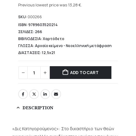
was:
price
Previous lowest price was
13,28
€
.
16,60 €.
is:
13,28 €.
SKU:
000266
ISBN: 9789603520214
ΣΕΛΙΔΕΣ: 266
ΒΙΒΛΙΟΔΕΣΙΑ: Χαρτόδετο
ΓΛΩΣΣΑ: Αρχαίο κείμενο - Νεοελληνική μετάφραση
ΔΙΑΣΤΑΣΕΙΣ: 12,5x21
ADD TO CART
DESCRIPTION
«Δις Κατηγορούμενος»: Στο δικαστήριο των θεών