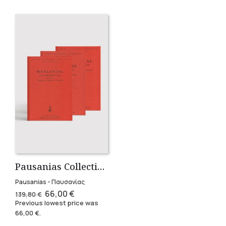
Pausanias Collection – Hardbound (3 volumes)
Pausanias - Παυσανίας
Original
Current
66,00
€
139,80
€
price
price
Previous lowest price was
was:
is:
66,00
€
.
139,80 €.
66,00 €.