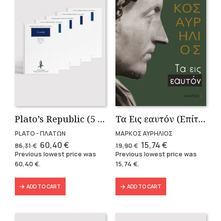
Plato’s Republic (5 volumes)
Τα Εις εαυτόν (Επίτομο) – Μάρκος Αυρήλιος
PLATO - ΠΛΑΤΩΝ
ΜΑΡΚΟΣ ΑΥΡΗΛΙΟΣ
Original
Current
Original
Current
60,40
€
15,74
€
86,31
€
19,90
€
price
price
price
price
Previous lowest price was
Previous lowest price was
was:
is:
was:
is:
60,40
€
.
15,74
€
.
86,31 €.
60,40 €.
19,90 €.
15,74 €.
ADD TO CART
ADD TO CART