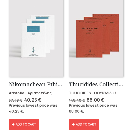
Nikomachean Ethics (3 volumes)
Thucidides Collection – Hardbound Edition (4 volumes)
Aristotle - Αριστοτέλης
THUCIDIDES - ΘΟΥΚΥΔΙΔΗΣ
Original
Current
Original
Current
40,25
€
88,00
€
57,49
€
146,40
€
price
price
price
price
Previous lowest price was
Previous lowest price was
was:
is:
was:
is:
40,25
€
.
88,00
€
.
57,49 €.
40,25 €.
146,40 €.
88,00 €.
ADD TO CART
ADD TO CART