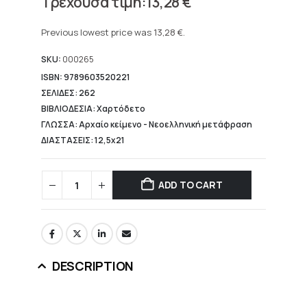
13,28
€
price
Current
was:
price
Previous lowest price was
13,28
€
.
16,60 €.
is:
13,28 €.
SKU:
000265
ISBN: 9789603520221
ΣΕΛΙΔΕΣ: 262
ΒΙΒΛΙΟΔΕΣΙΑ: Χαρτόδετο
ΓΛΩΣΣΑ: Αρχαίο κείμενο - Νεοελληνική μετάφραση
ΔΙΑΣΤΑΣΕΙΣ: 12,5x21
ADD TO CART
DESCRIPTION