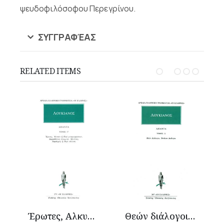
ψευδοφιλόσοφου Περεγρίνου.
ΣΥΓΓΡΑΦΈΑΣ
RELATED ITEMS
Θεών διάλογοι, Ενάλιοι διάλογοι
Ικαρομένιππος ή Υπερνέφελος, Αληθή διηγήματα, Πλοίον ή Ευχαί