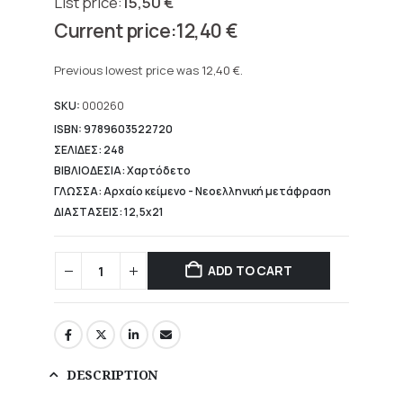
15,50
€
Original
12,40
€
price
Current
was:
price
Previous lowest price was
12,40
€
.
15,50 €.
is:
12,40 €.
SKU:
000260
ISBN: 9789603522720
ΣΕΛΙΔΕΣ: 248
ΒΙΒΛΙΟΔΕΣΙΑ: Χαρτόδετο
ΓΛΩΣΣΑ: Αρχαίο κείμενο - Νεοελληνική μετάφραση
ΔΙΑΣΤΑΣΕΙΣ: 12,5x21
ADD TO CART
DESCRIPTION