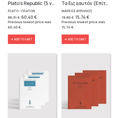
Plato’s Republic (5 volumes)
Τα Εις εαυτόν (Επίτομο) – Μάρκος Αυρήλιος
PLATO - ΠΛΑΤΩΝ
ΜΑΡΚΟΣ ΑΥΡΗΛΙΟΣ
Original
Current
Original
Current
60,40
€
15,74
€
86,31
€
19,90
€
price
price
price
price
Previous lowest price was
Previous lowest price was
was:
is:
was:
is:
60,40
€
.
15,74
€
.
86,31 €.
60,40 €.
19,90 €.
15,74 €.
ADD TO CART
ADD TO CART