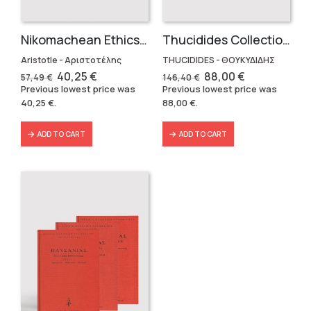
Nikomachean Ethics (3 volumes)
Thucidides Collection – Hardbound Edition (4 volumes)
Aristotle - Αριστοτέλης
THUCIDIDES - ΘΟΥΚΥΔΙΔΗΣ
Original
Current
Original
Current
40,25
€
88,00
€
57,49
€
146,40
€
price
price
price
price
Previous lowest price was
Previous lowest price was
was:
is:
was:
is:
40,25
€
.
88,00
€
.
57,49 €.
40,25 €.
146,40 €.
88,00 €.
ADD TO CART
ADD TO CART