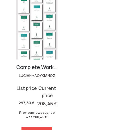
Complete Works – Lucian (17 volumes)
LUCIAN - ΛΟΥΚΙΑΝΟΣ
Original
Current
price
price
was:
is:
297,80
€
208,46
€
297,80 €.
208,46 €.
Previous lowest price
was
208,46
€
.