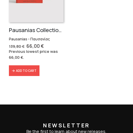
Pausanias Collection – Hardbound (3 volumes)
Pausanias - Παυσανίας
Original
Current
66,00
€
139,80
€
price
price
Previous lowest price was
was:
is:
66,00
€
.
139,80 €.
66,00 €.
ADD TO CART
NEWSLETTER
Be the first to learn about new releases,