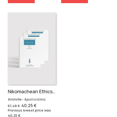
Nikomachean Ethics (3 volumes)
Aristotle - Αριστοτέλης
Original
Current
40,25
€
57,49
€
price
price
Previous lowest price was
was:
is:
40,25
€
.
57,49 €.
40,25 €.