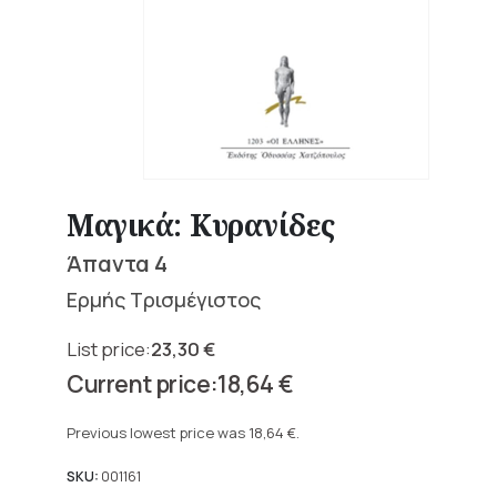
Μαγικά: Κυρανίδες
Άπαντα 4
Ερμής Τρισμέγιστος
23,30
€
Original
18,64
€
price
Current
was:
price
Previous lowest price was
18,64
€
.
23,30 €.
is:
18,64 €.
SKU:
001161