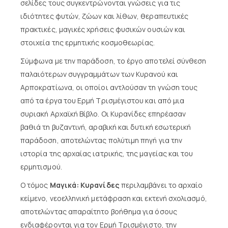
σελίδες τους συγκεντρώνονται γνώσεις για τις
ιδιότητες φυτών, ζώων και λίθων, θεραπευτικές
πρακτικές, μαγικές χρήσεις φυσικών ουσιών και
στοιχεία της ερμητικής κοσμοθεωρίας.
Σύμφωνα με την παράδοση, το έργο αποτελεί σύνθεση
παλαιότερων συγγραμμάτων των Κυρανού και
Αρποκρατίωνα, οι οποίοι αντλούσαν τη γνώση τους
από τα έργα του Ερμή Τρισμέγιστου και από μια
συριακή Αρχαϊκή Βίβλο. Οι Κυρανίδες επηρέασαν
βαθιά τη βυζαντινή, αραβική και δυτική εσωτερική
παράδοση, αποτελώντας πολύτιμη πηγή για την
ιστορία της αρχαίας ιατρικής, της μαγείας και του
ερμητισμού.
Ο τόμος
Μαγικά: Κυρανίδες
περιλαμβάνει το αρχαίο
κείμενο, νεοελληνική μετάφραση και εκτενή σχολιασμό,
αποτελώντας απαραίτητο βοήθημα για όσους
ενδιαφέρονται για τον Ερμή Τρισμέγιστο, την