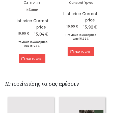
Άπαντα 1
Ομηρικοί Ύμνοι
Ορφικά
Original
Current
price
price
Original
Current
was:
is:
price
price
19,90
€
15,92
€
19,90 €.
15,92 €.
was:
is:
18,80
€
15,04
€
Previous lowest price
was
15,92
€
.
18,80 €.
15,04 €.
Previous lowest price
was
15,04
€
.
ADD TO CART
ADD TO CART
Μπορεί επίσης να σας αρέσουν