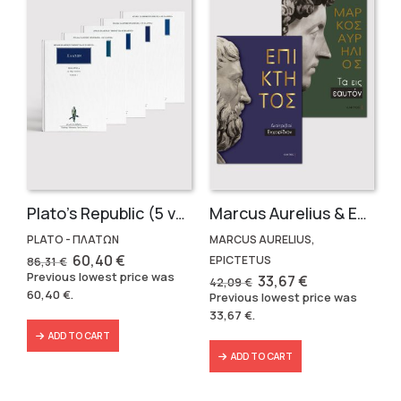
Plato’s Republic (5 volumes)
Marcus Aurelius & Epictetus (Compact works in Greek)
PLATO - ΠΛΑΤΩΝ
MARCUS AURELIUS,
Original
Current
60,40
€
EPICTETUS
86,31
€
price
price
Previous lowest price was
Original
Current
33,67
€
42,09
€
was:
is:
price
price
60,40
€
.
Previous lowest price was
86,31 €.
60,40 €.
was:
is:
33,67
€
.
42,09 €.
33,67 €.
ADD TO CART
ADD TO CART