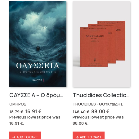
OΔΥΣΣΕΙΑ – Ο δρόμος της επιστροφής
Thucidides Collection – Hardbound Edition (4 volumes)
ΟΜΗΡΟΣ
THUCIDIDES - ΘΟΥΚΥΔΙΔΗΣ
Original
Current
Original
Current
16,91
€
88,00
€
18,79
€
146,40
€
price
price
price
price
Previous lowest price was
Previous lowest price was
was:
is:
was:
is:
16,91
€
.
88,00
€
.
18,79 €.
16,91 €.
146,40 €.
88,00 €.
ADD TO CART
ADD TO CART