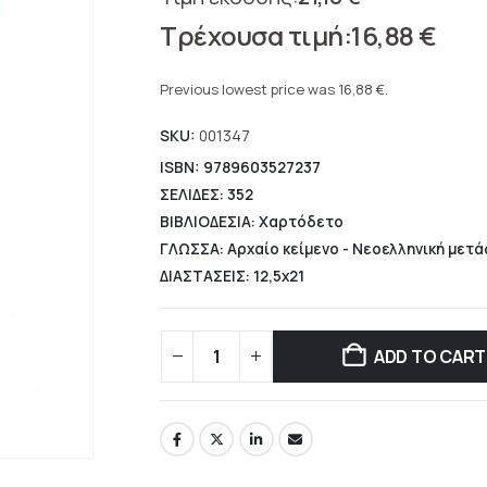
Original
16,88
€
price
Current
was:
price
Previous lowest price was
16,88
€
.
21,10 €.
is:
SKU:
001347
16,88 €.
ISBN: 9789603527237
ΣΕΛΙΔΕΣ: 352
ΒΙΒΛΙΟΔΕΣΙΑ: Χαρτόδετο
ΓΛΩΣΣΑ: Αρχαίο κείμενο - Νεοελληνική μετ
ΔΙΑΣΤΑΣΕΙΣ: 12,5x21
ADD TO CART