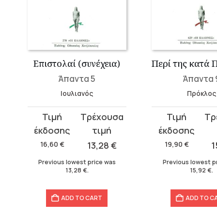
Επιστολαί (συνέχεια)
Άπαντα 5
Άπαντα 
Ιουλιανός
Πρόκλος
Original
Current
Original
Current
price
price
price
price
was:
is:
was:
is:
16,60
€
13,28
€
19,90
€
1
16,60 €.
13,28 €.
19,90 €.
15,92 €.
Previous lowest price was
Previous lowest p
13,28
€
.
15,92
€
.
ADD TO CART
ADD TO C