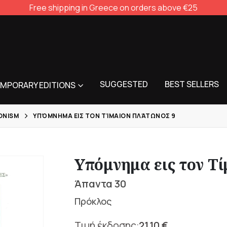
Free shipping in Greece on orders above €25
SUGGESTED
BEST SELLERS
MPORARY EDITIONS
ONISM
ΥΠΌΜΝΗΜΑ ΕΙΣ ΤΟΝ ΤΊΜΑΙΟΝ ΠΛΆΤΩΝΟΣ 9
Υπόμνημα εις τον Τ
Άπαντα 30
Πρόκλος
21,10
€