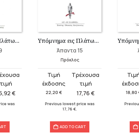
Περί της κατά Πλάτωνα θεολογίας Α΄
Υπόμνημα εις Πλάτωνος Α΄ Αλκιβιάδην 1
9
Άπαντα 15
Πρόκλος
Original
Current
Original
Current
price
price
price
price
was:
is:
was:
is:
5,92
€
22,20
€
17,76
€
18,80
22,20 €.
17,76 €.
18,80 €.
15,04 €.
rice was
Previous lowest price was
Previou
17,76
€
.
ART
ADD TO CART