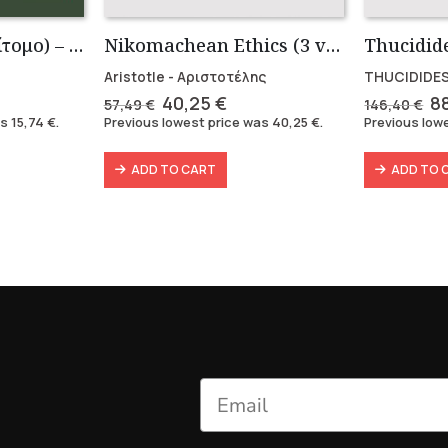
Τα Εις εαυτόν (Επίτομο) – Μάρκος Αυρήλιος
Nikomachean Ethics (3 volumes)
Aristotle - Αριστοτέλης
THUCIDIDES
ent
Original
Current
Or
40,25
€
8
57,49
€
146,40
€
e
price
price
pr
as
15,74
€
.
Previous lowest price was
40,25
€
.
Previous low
was:
is:
w
 €.
57,49 €.
40,25 €.
14
ADD TO CART
ADD TO 