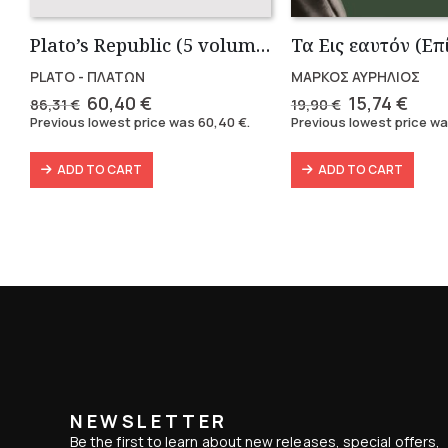
Plato’s Republic (5 volumes)
PLATO - ΠΛΑΤΩΝ
ΜΑΡΚΟΣ ΑΥΡΗΛΙΟΣ
Original
Current
Original
Curr
60,40
€
15,74
€
86,31
€
19,90
€
price
price
price
pric
Previous lowest price was
60,40
€
.
Previous lowest price w
was:
is:
was:
is:
86,31 €.
60,40 €.
19,90 €.
15,74
ADD TO CART
ADD TO CART
NEWSLETTER
Be the first to learn about new releases, special offers,