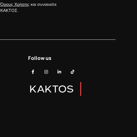
ς
Όρους Χρήσης
και συναινείτε
ς ΚΑΚΤΟΣ.
Follow us