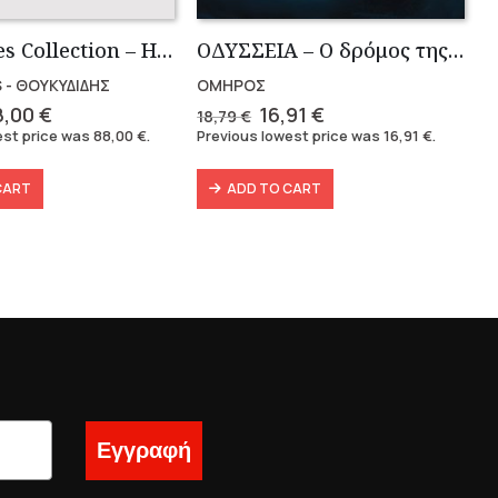
Thucidides Collection – Hardbound Edition (4 volumes)
OΔΥΣΣΕΙΑ – Ο δρόμος της επιστροφής
 - ΘΟΥΚΥΔΙΔΗΣ
ΟΜΗΡΟΣ
iginal
Current
Original
Current
8,00
€
16,91
€
18,79
€
ice
price
price
price
est price was
88,00
€
.
Previous lowest price was
16,91
€
.
as:
is:
was:
is:
6,40 €.
88,00 €.
18,79 €.
16,91 €.
CART
ADD TO CART
Εγγραφή