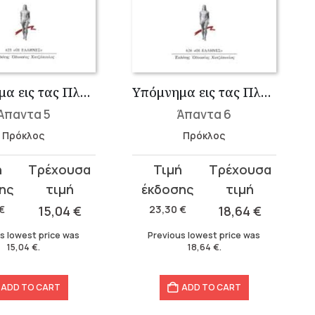
Υπόμνημα εις τας Πλάτωνος Πολιτείας 5
Υπόμνημα εις τας Πλάτωνος Πολιτείας 6
Άπαντα 5
Άπαντα 6
Πρόκλος
Πρόκλος
Original
Current
price
price
was:
is:
€
15,04
€
23,30
€
18,64
€
23,30 €.
18,64 €.
s lowest price was
Previous lowest price was
15,04
€
.
18,64
€
.
ADD TO CART
ADD TO CART