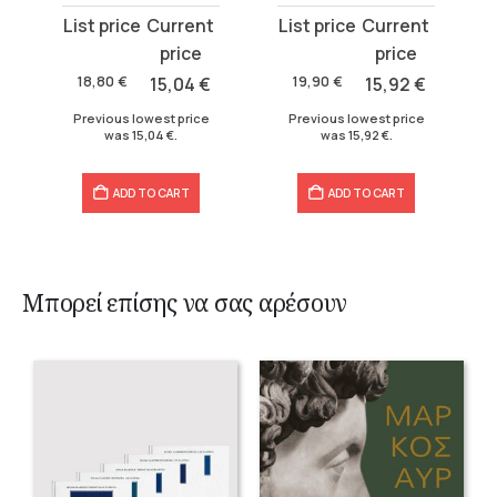
Original
Current
Original
Current
price
price
price
price
was:
is:
was:
is:
18,80
€
15,04
€
19,90
€
15,92
€
18,80 €.
15,04 €.
19,90 €.
15,92 €.
Previous lowest price
Previous lowest price
was
15,04
€
.
was
15,92
€
.
ADD TO CART
ADD TO CART
Μπορεί επίσης να σας αρέσουν