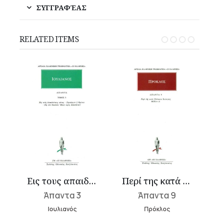
ΣΥΓΓΡΑΦΈΑΣ
RELATED ITEMS
Εις τους απαιδεύτους κύνας, Συμπόσιον ή Κρόνια, Εις τον βασιλέα Ήλιον προς Σαλούστιον
Περί της κατά Πλάτωνα θεολογίας Α΄
Άπαντα 3
Άπαντα 9
Ιουλιανός
Πρόκλος