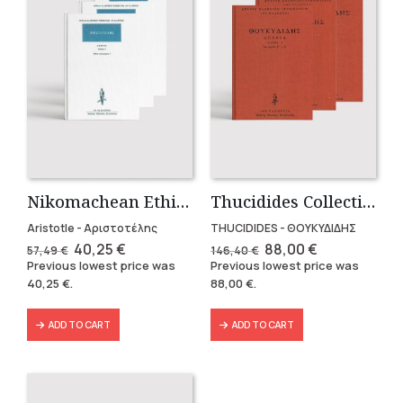
Nikomachean Ethics (3 volumes)
Thucidides Collection – Hardbound Edition (4 volumes)
Aristotle - Αριστοτέλης
THUCIDIDES - ΘΟΥΚΥΔΙΔΗΣ
Original
Current
Original
Current
40,25
€
88,00
€
57,49
€
146,40
€
price
price
price
price
Previous lowest price was
Previous lowest price was
was:
is:
was:
is:
40,25
€
.
88,00
€
.
57,49 €.
40,25 €.
146,40 €.
88,00 €.
ADD TO CART
ADD TO CART