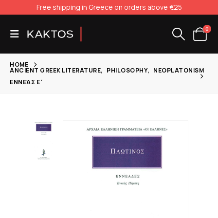
Free shipping in Greece on orders above €25
0
HOME
ANCIENT GREEK LITERATURE
,
PHILOSOPHY
,
NEOPLATONISM
ΕΝΝΕΆΣ Ε΄