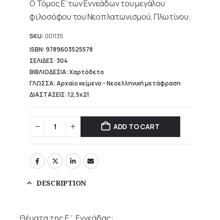
Ο Τόμος Ε’ των Εννεάδων του μεγάλου
15,92 €.
φιλοσόφου του Νεοπλατωνισμού, Πλωτίνου.
SKU:
001135
ISBN: 9789603525578
ΣΕΛΙΔΕΣ: 304
ΒΙΒΛΙΟΔΕΣΙΑ: Χαρτόδετο
ΓΛΩΣΣΑ: Αρχαίο κείμενο - Νεοελληνική μετάφραση
ΔΙΑΣΤΑΣΕΙΣ: 12,5x21
ADD TO CART
DESCRIPTION
Θέματα της Ε΄ Εννεάδας: