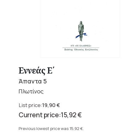
Εννεάς Ε΄
Άπαντα 5
Πλωτίνος
19,90
€
Original
15,92
€
price
Current
was:
price
Previous lowest price was
15,92
€
.
19,90 €.
is: