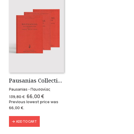
Pausanias Collection – Hardbound (3 volumes)
Pausanias - Παυσανίας
Original
Current
66,00
€
139,80
€
price
price
Previous lowest price was
was:
is:
66,00
€
.
139,80 €.
66,00 €.
ADD TO CART