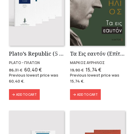
Plato’s Republic (5 volumes)
Τα Εις εαυτόν (Επίτομο) – Μάρκος Αυρήλιος
PLATO - ΠΛΑΤΩΝ
ΜΑΡΚΟΣ ΑΥΡΗΛΙΟΣ
Original
Current
Original
Current
60,40
€
15,74
€
86,31
€
19,90
€
price
price
price
price
Previous lowest price was
Previous lowest price was
was:
is:
was:
is:
60,40
€
.
15,74
€
.
86,31 €.
60,40 €.
19,90 €.
15,74 €.
ADD TO CART
ADD TO CART