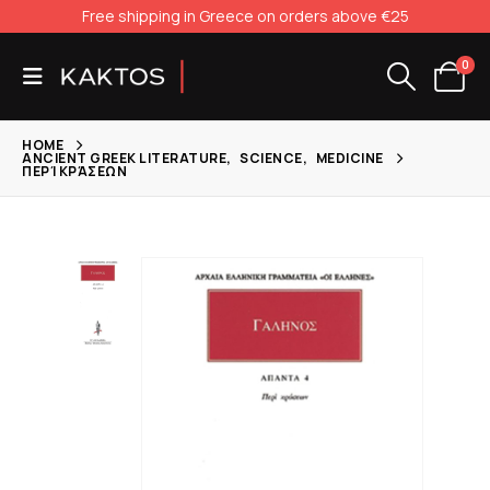
Free shipping in Greece on orders above €25
0
HOME
ANCIENT GREEK LITERATURE
,
SCIENCE
,
MEDICINE
ΠΕΡΊ ΚΡΆΣΕΩΝ