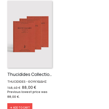
Thucidides Collection – Hardbound Edition (4 volumes)
THUCIDIDES - ΘΟΥΚΥΔΙΔΗΣ
Original
Current
88,00
€
146,40
€
price
price
Previous lowest price was
was:
is:
88,00
€
.
146,40 €.
88,00 €.
ADD TO CART