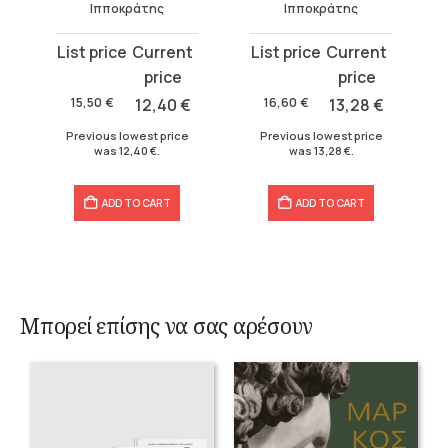
Ιπποκράτης
Ιπποκράτης
Original
Current
Original
Current
price
price
price
price
was:
is:
was:
is:
15,50
€
12,40
€
16,60
€
13,28
€
15,50 €.
12,40 €.
16,60 €.
13,28 €.
Previous lowest price
Previous lowest price
was
12,40
€
.
was
13,28
€
.
ADD TO CART
ADD TO CART
Μπορεί επίσης να σας αρέσουν