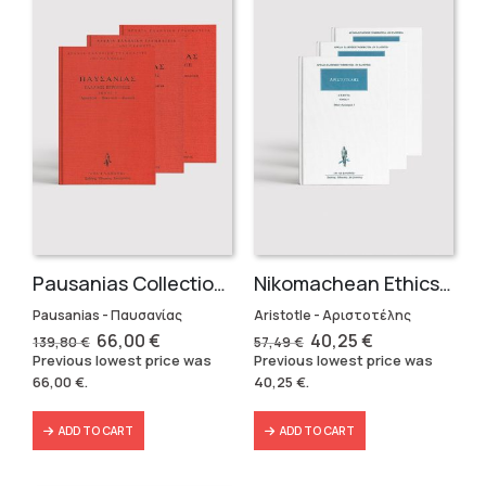
Pausanias Collection – Hardbound (3 volumes)
Nikomachean Ethics (3 volumes)
Pausanias - Παυσανίας
Aristotle - Αριστοτέλης
Original
Current
Original
Current
66,00
€
40,25
€
139,80
€
57,49
€
price
price
price
price
Previous lowest price was
Previous lowest price was
was:
is:
was:
is:
66,00
€
.
40,25
€
.
139,80 €.
66,00 €.
57,49 €.
40,25 €.
ADD TO CART
ADD TO CART