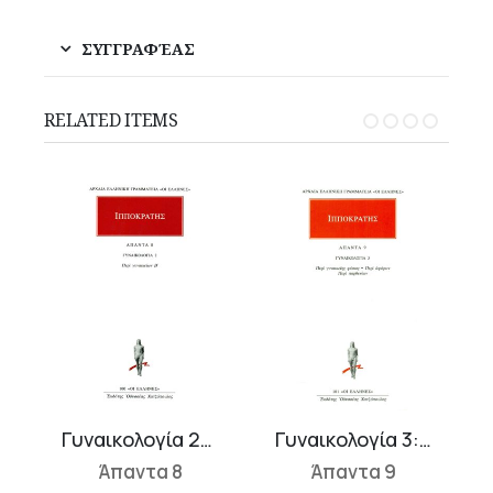
ΣΥΓΓΡΑΦΈΑΣ
RELATED ITEMS
είων Α΄
Γυναικολογία 2: Περί Γυναικείων Β΄
Γυναικολογία 3: Περί Γυναικείης Φύσιος, Περί Αφόρων, Περί Παρθενίων
Άπαντα 8
Άπαντα 9