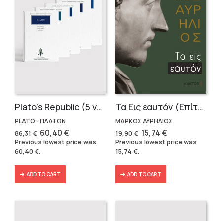
Plato’s Republic (5 volumes)
Τα Εις εαυτόν (Επίτομο) – Μάρκος Αυρήλιος
PLATO - ΠΛΑΤΩΝ
ΜΑΡΚΟΣ ΑΥΡΗΛΙΟΣ
Original
Current
Original
Current
60,40
€
15,74
€
86,31
€
19,90
€
price
price
price
price
Previous lowest price was
Previous lowest price was
was:
is:
was:
is:
60,40
€
.
15,74
€
.
86,31 €.
60,40 €.
19,90 €.
15,74 €.
ADD TO CART
ADD TO CART