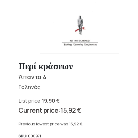
Περί κράσεων
Άπαντα 4
Γαληνός
19,90
€
Original
15,92
€
price
Current
was:
price
Previous lowest price was
15,92
€
.
19,90 €.
is:
15,92 €.
SKU:
000971