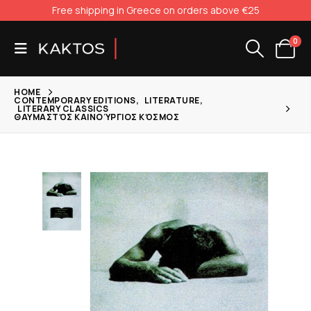
Free shipping in Greece on orders above €25
0
HOME
CONTEMPORARY EDITIONS
,
LITERATURE
,
LITERARY CLASSICS
ΘΑΥΜΑΣΤΌΣ ΚΑΙΝΟΎΡΓΙΟΣ ΚΌΣΜΟΣ