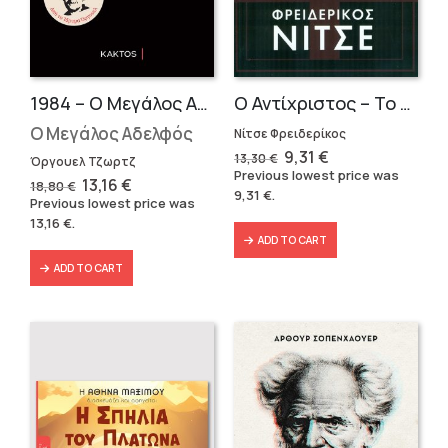
1984 – Ο Μεγάλος Αδελφός
Ο Αντίχριστος – Το λυκόφως των ειδώλων
Ο Μεγάλος Αδελφός
Νίτσε Φρειδερίκος
Original
Current
9,31
€
13,30
€
Όργουελ Τζωρτζ
price
price
Previous lowest price was
Original
Current
13,16
€
was:
is:
18,80
€
9,31
€
.
price
price
13,30 €.
9,31 €.
Previous lowest price was
was:
is:
13,16
€
.
18,80 €.
13,16 €.
ADD TO CART
ADD TO CART