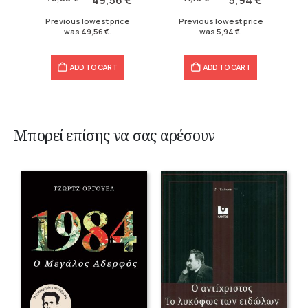
49,56
€
5,94
€
70,80 €.
49,56 €.
11,10 €.
5,94 €.
Previous lowest price
Previous lowest price
was
49,56
€
.
was
5,94
€
.
ADD TO CART
ADD TO CART
Μπορεί επίσης να σας αρέσουν