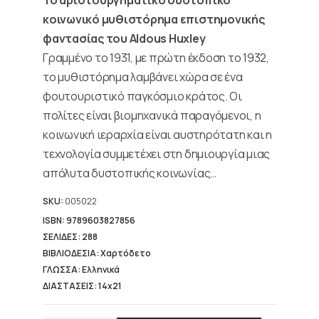
6,68 €.
κοινωνικό μυθιστόρημα επιστημονικής
φαντασίας του Aldous Huxley
Γραμμένο το 1931, με πρώτη έκδοση το 1932,
το μυθιστόρημα λαμβάνει χώρα σε ένα
φουτουριστικό παγκόσμιο κράτος. Οι
πολίτες είναι βιομηχανικά παραγόμενοι, η
κοινωνική ιεραρχία είναι αυστηρότατη και η
τεχνολογία συμμετέχει στη δημιουργία μιας
απόλυτα δυστοπικής κοινωνίας…
SKU:
005022
ISBN: 9789603827856
ΣΕΛΙΔΕΣ: 288
ΒΙΒΛΙΟΔΕΣΙΑ: Χαρτόδετο
ΓΛΩΣΣΑ: Ελληνικά
ΔΙΑΣΤΑΣΕΙΣ: 14x21