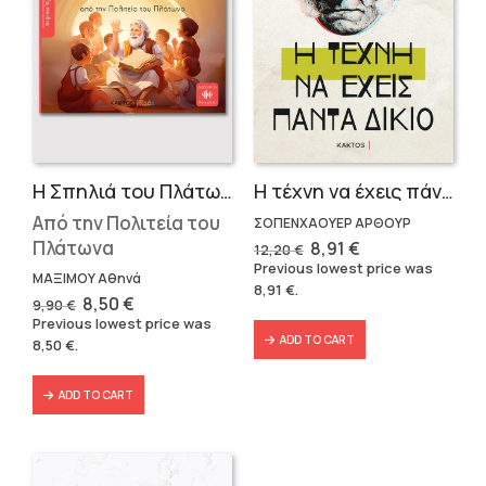
Η Σπηλιά του Πλάτωνα
Η τέχνη να έχεις πάντα δίκαιο
Από την Πολιτεία του
ΣΟΠΕΝΧΑΟΥΕΡ ΑΡΘΟΥΡ
Πλάτωνα
Original
Current
8,91
€
12,20
€
price
price
Previous lowest price was
was:
is:
ΜΑΞΙΜΟΥ Αθηνά
8,91
€
.
12,20 €.
8,91 €.
Original
Current
8,50
€
9,90
€
price
price
Previous lowest price was
was:
is:
ADD TO CART
8,50
€
.
9,90 €.
8,50 €.
ADD TO CART