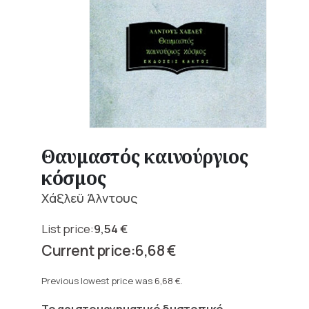
Θαυμαστός καινούργιος
κόσμος
Χάξλεϋ Άλντους
9,54
€
Original
6,68
€
price
Current
was:
price
Previous lowest price was
6,68
€
.
9,54 €.
is:
Το αριστουργηματικό δυστοπικό