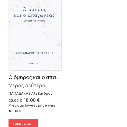
Ο όμηρος και ο απαγωγέας
Μέρος Δεύτερο
ΠΑΠΑΔΑΚΗΣ Αλέξανδρος
Original
Current
18,00
€
20,00
€
price
price
Previous lowest price was
was:
is:
18,00
€
.
20,00 €.
18,00 €.
ADD TO CART