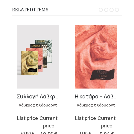
RELATED ITEMS
ξλεϋ
Συλλογή Λάβκραφτ
Η κατάρα – Λάβκραφτ Χάουαρντ
Λάβκραφτ Χάουαρντ
Λάβκραφτ Χάουαρντ
Original
Current
Original
Current
price
price
price
price
was:
is:
was:
is:
70,80
€
11,10
€