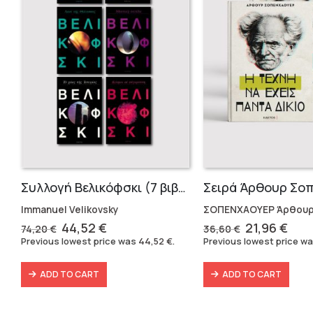
Συλλογή Βελικόφσκι (7 βιβλία)
Immanuel Velikovsky
ΣΟΠΕΝΧΑΟΥΕΡ Άρθου
Original
Current
Original
Cur
44,52
€
21,96
€
74,20
€
36,60
€
price
price
price
pric
Previous lowest price was
44,52
€
.
Previous lowest price w
was:
is:
was:
is:
74,20 €.
44,52 €.
36,60 €.
21,9
ADD TO CART
ADD TO CART