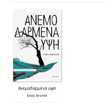
Ανεμοδαρμένα ύψη
Emily Brontë