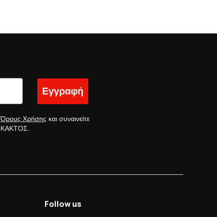
Εγγραφή
ς
Όρους Χρήσης
και συναινείτε
ς ΚΑΚΤΟΣ.
Follow us