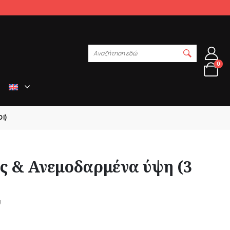
Αναζήτηση εδώ
0
Ι)
ος & Ανεμοδαρμένα ύψη (3
υ