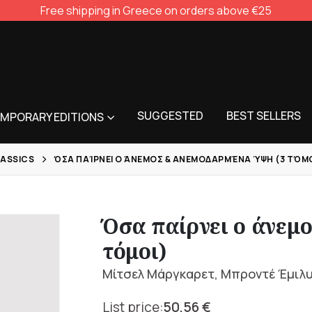
Free shipping in Greece on orders above €25
SUGGESTED
BEST SELLERS
MPORARY EDITIONS
LASSICS
ΌΣΑ ΠΑΊΡΝΕΙ Ο ΆΝΕΜΟΣ & ΑΝΕΜΟΔΑΡΜΈΝΑ ΎΨΗ (3 ΤΌΜΟ
Όσα παίρνει ο άνεμ
τόμοι)
Μίτσελ Μάργκαρετ, Μπροντέ Έμιλ
50,56
€