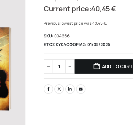
Original
40,45
€
price
Current
was:
price
Previous lowest price was
40,45
€
.
50,56 €.
is:
SKU:
004666
40,45 €.
ΕΤΟΣ ΚΥΚΛΟΦΟΡΙΑΣ: 01/05/2025
ADD TO CART