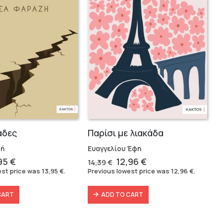
άδες
Παρίσι με λιακάδα
ζή
Ευαγγελίου Έφη
ginal
Current
Original
Current
,95
€
12,96
€
14,39
€
ce
price
price
price
est price was
13,95
€
.
Previous lowest price was
12,96
€
.
s:
is:
was:
is:
50 €.
13,95 €.
14,39 €.
12,96 €.
CART
ADD TO CART