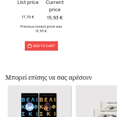
Original
Current
price
price
was:
is:
17,70
€
15,93
€
17,70 €.
15,93 €.
Previous lowest price was
15,93
€
.
ADD TO CART
Μπορεί επίσης να σας αρέσουν