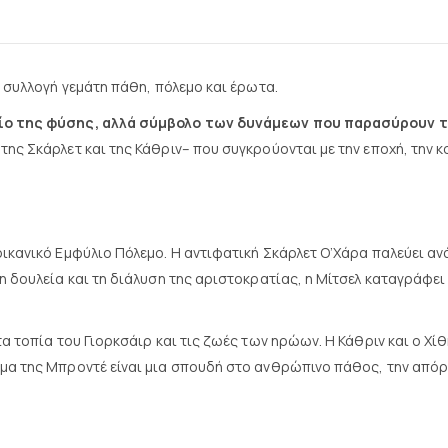
 συλλογή γεμάτη πάθη, πόλεμο και έρωτα.
χείο της φύσης, αλλά σύμβολο των δυνάμεων που παρασύρουν 
ς Σκάρλετ και της Κάθριν– που συγκρούονται με την εποχή, την κο
ικανικό Εμφύλιο Πόλεμο. Η αντιφατική Σκάρλετ Ο’Χάρα παλεύει αν
 δουλεία και τη διάλυση της αριστοκρατίας, η Μίτσελ καταγράφει 
α τοπία του Γιορκσάιρ και τις ζωές των ηρώων. Η Κάθριν και ο Χί
μα της Μπροντέ είναι μια σπουδή στο ανθρώπινο πάθος, την απόρρ