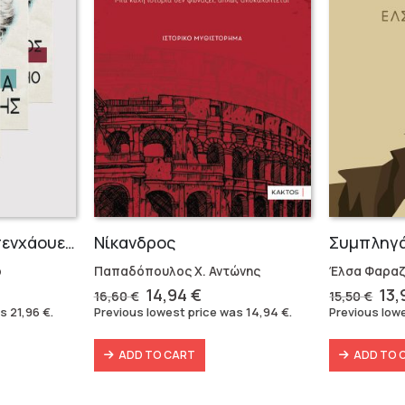
Σειρά Άρθουρ Σοπενχάουερ (3 βιβλία)
Νίκανδρος
Συμπληγ
ρ
Παπαδόπουλος Χ. Αντώνης
Έλσα Φαρα
rent
Original
Current
Ori
14,94
€
13
16,60
€
15,50
€
e
price
price
pri
as
21,96
€
.
Previous lowest price was
14,94
€
.
Previous low
was:
is:
wa
6 €.
16,60 €.
14,94 €.
15,
ADD TO CART
ADD TO 