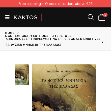
Free shipping in Greece on orders above €25
0
HOME
CONTEMPORARY EDITIONS
,
LITERATURE
,
CHRONICLES - TRAVEL WRITINGS - PERSONAL NARRATIVES
ΤΑ ΦΥΣΙΚΆ ΜΝΗΜΕΊΑ ΤΗΣ ΕΛΛΆΔΑΣ