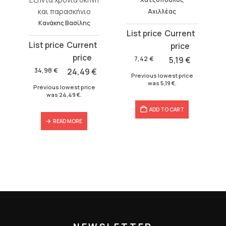
και παρασκήνιο
Αχιλλέας
Κανάκης Βασίλης
Original
Current
Original
Current
price
price
price
price
was:
is:
7,42
€
5,19
€
was:
is:
7,42 €.
5,19 €.
34,98
€
24,49
€
Previous lowest price
34,98 €.
24,49 €.
was
5,19
€
.
Previous lowest price
was
24,49
€
.
ADD TO CART
READ MORE