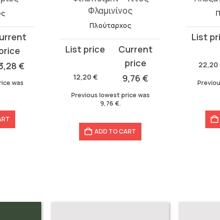
Φλαμινίνος
ος
Π
Πλούταρχος
Original
Curren
Original
Current
price
price
price
price
was:
is:
3,28
€
22,20
was:
is:
22,20 €
17,76 €.
12,20
€
9,76
€
rice was
Previou
12,20 €.
9,76 €.
Previous lowest price was
9,76
€
.
ART
ADD TO CART