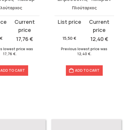
λούταρχος
Πλούταρχος
t
Original
Current
price
price
was:
is:
€
17,76
€
15,50
€
12,40
€
.
15,50 €.
12,40 €.
s lowest price was
Previous lowest price was
17,76
€
.
12,40
€
.
ADD TO CART
ADD TO CART