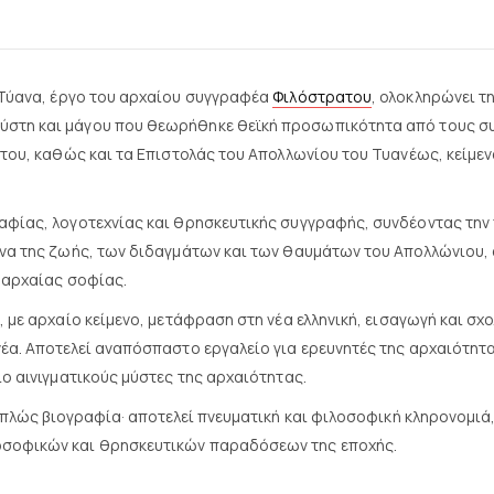
Τύανα, έργο του αρχαίου συγγραφέα
Φιλόστρατου
, ολοκληρώνει τ
μύστη και μάγου που θεωρήθηκε θεϊκή προσωπικότητα από τους συ
 του, καθώς και τα Επιστολάς του Απολλωνίου του Τυανέως, κείμε
φίας, λογοτεχνίας και θρησκευτικής συγγραφής, συνδέοντας την 
όνα της ζωής, των διδαγμάτων και των θαυμάτων του Απολλώνιου,
 αρχαίας σοφίας.
, με αρχαίο κείμενο, μετάφραση στη νέα ελληνική, εισαγωγή και 
έα. Αποτελεί αναπόσπαστο εργαλείο για ερευνητές της αρχαιότητ
ο αινιγματικούς μύστες της αρχαιότητας.
απλώς βιογραφία· αποτελεί πνευματική και φιλοσοφική κληρονομιά,
οσοφικών και θρησκευτικών παραδόσεων της εποχής.