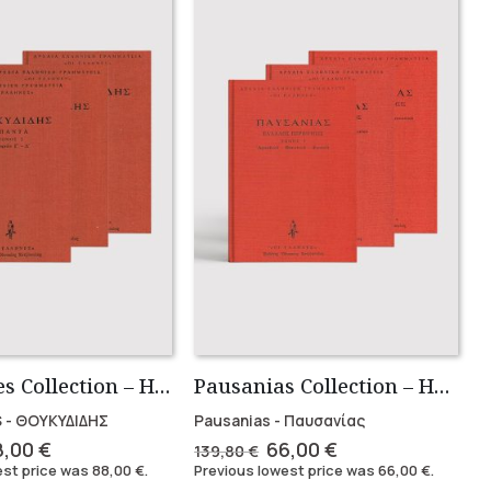
Thucidides Collection – Hardbound Edition (4 volumes)
Pausanias Collection – Hardbound (3 volumes)
 - ΘΟΥΚΥΔΙΔΗΣ
Pausanias - Παυσανίας
iginal
Current
Original
Current
8,00
€
66,00
€
139,80
€
ice
price
price
price
est price was
88,00
€
.
Previous lowest price was
66,00
€
.
as:
is:
was:
is: