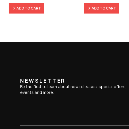
86,31 €.
60,40 €.
19,90 €.
15,74
ADD TO CART
ADD TO CART
NEWSLETTER
Be the first to learn about new releases, special offers,
events and more.