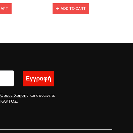
6,40 €.
88,00 €.
139,80 €.
66,00 €.
CART
ADD TO CART
Εγγραφή
ς
Όρους Χρήσης
και συναινείτε
ς ΚΑΚΤΟΣ.