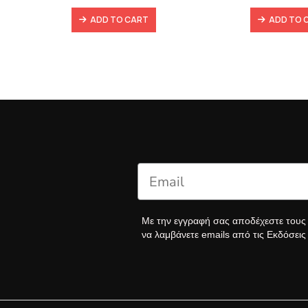
 €.
57,49 €.
40,25 €.
14
ADD TO CART
ADD TO 
Με την εγγραφή σας αποδέχεστε του
να λαμβάνετε emails από τις Εκδόσει