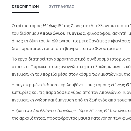
DESCRIPTION
ΣΥΓΓΡΑΦΈΑΣ
Ο τρίτος τόμος
Η΄ έως Θ΄
της ζωής του Απολλώνιου από τα 
του διάσημου
Απολλώνιου Τυανέως
, φιλοσόφου, ασκητή, 
όπως τη δίκη του Απολλώνιου, τις μεταθανάτιες εμφανίσεις
διαφοροποιούνται από τη βιογραφία του Φιλόστρατου.
Το έργο διατηρεί τον χαρακτηριστικό συνδυασμό ιστοριογρα
στοιχεία. Παρέχει στους αναγνώστες μια ολοκληρωμένη εικ
πνευματική του πορεία μέσα στον κόσμο των μυστών και της
Η συγκεκριμένη έκδοση περιλαμβάνει τους τόμους
Η΄ έως Θ΄
εμπειρίες και τις παραδόσεις γύρω από τον Απολλώνιο Τυαν
πνευματική γνώση και έμπνευση από τη ζωή ενός από τους πι
Η ζωή του
Απολλώνιου Τυανέως
–
Τόμοι Η΄ έως Θ΄
δεν είναι 
της αρχαιότητας, προσφέροντας βαθιά κατανόηση των φιλ