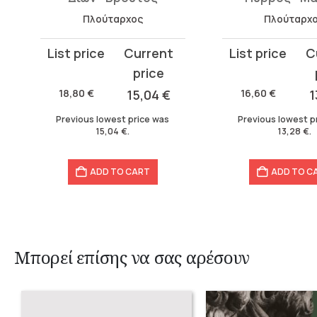
Πλούταρχος
Πλούταρχ
Original
Current
Original
Current
price
price
price
price
was:
is:
was:
is:
18,80
€
15,04
€
16,60
€
1
18,80 €.
15,04 €.
16,60 €.
13,28 €.
Previous lowest price was
Previous lowest p
15,04
€
.
13,28
€
.
ADD TO CART
ADD TO C
Μπορεί επίσης να σας αρέσουν