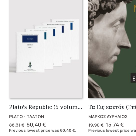
Plato’s Republic (5 volumes)
PLATO - ΠΛΑΤΩΝ
ΜΑΡΚΟΣ ΑΥΡΗΛΙΟΣ
Original
Current
Original
Curr
60,40
€
15,74
€
86,31
€
19,90
€
price
price
price
pric
Previous lowest price was
60,40
€
.
Previous lowest price w
was:
is:
was:
is: