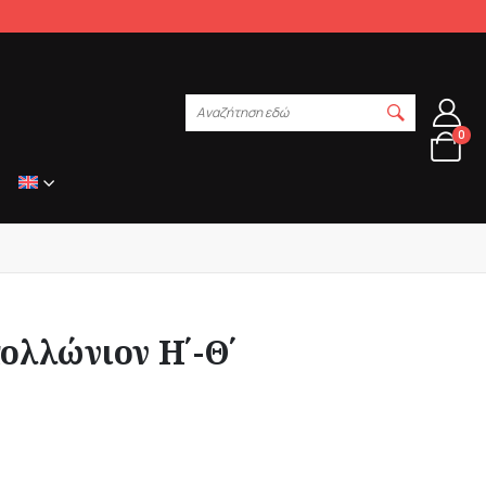
Αναζήτηση εδώ
0
ολλώνιον Η΄-Θ΄