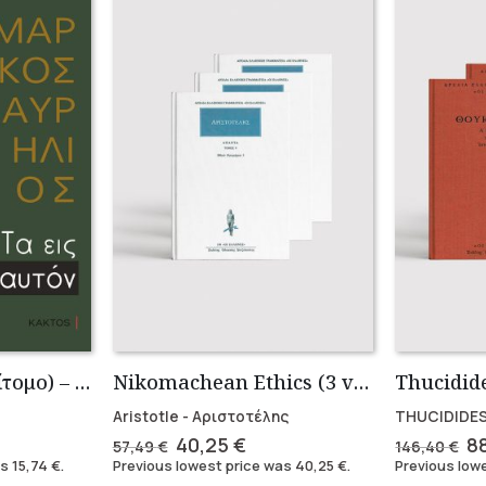
Τα Εις εαυτόν (Επίτομο) – Μάρκος Αυρήλιος
Nikomachean Ethics (3 volumes)
Aristotle - Αριστοτέλης
THUCIDIDES
ent
Original
Current
Or
40,25
€
8
57,49
€
146,40
€
e
price
price
pr
as
15,74
€
.
Previous lowest price was
40,25
€
.
Previous low
was:
is:
w