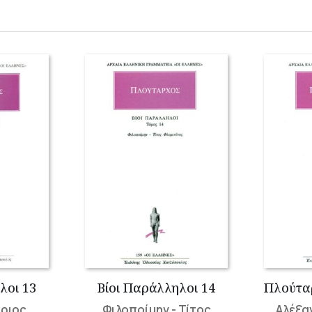
λοι 13
Βίοι Παράλληλοι 14
άριος
Φιλοποίμην - Τίτος
Αλέξα