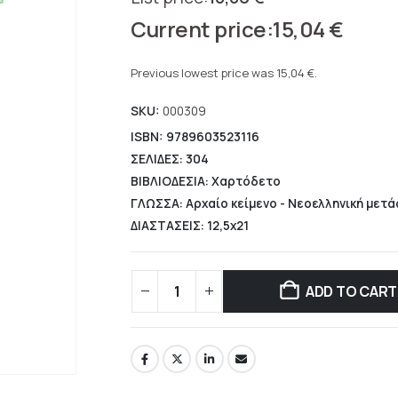
Original
15,04
€
price
Current
was:
price
Previous lowest price was
15,04
€
.
18,80 €.
is:
SKU:
000309
15,04 €.
ISBN: 9789603523116
ΣΕΛΙΔΕΣ: 304
ΒΙΒΛΙΟΔΕΣΙΑ: Χαρτόδετο
ΓΛΩΣΣΑ: Αρχαίο κείμενο - Νεοελληνική μετ
ΔΙΑΣΤΑΣΕΙΣ: 12,5x21
ADD TO CART