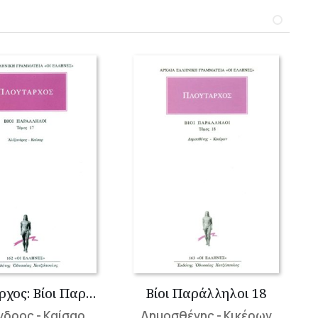
Πλούταρχος: Βίοι Παράλληλοι 17
Βίοι Παράλληλοι 18
νδρος - Καίσαρ
Δημοσθένης - Κικέρων