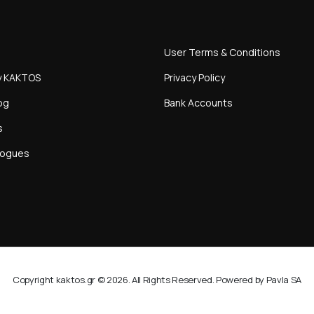
User Terms & Conditions
y KAKTOS
Privacy Policy
og
Bank Accounts
s
logues
Copyright kaktos.gr © 2026. All Rights Reserved. Powered by Pavla SA