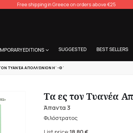
Free shipping in Greece on orders above €25
SUGGESTED
BEST SELLERS
MPORARY EDITIONS
 ΤΟΝ ΤΥΑΝΈΑ ΑΠΟΛΛΏΝΙΟΝ Η΄-Θ΄
Τα ες τον Τυανέα Απ
Άπαντα 3
Φιλόστρατος
18,80
€