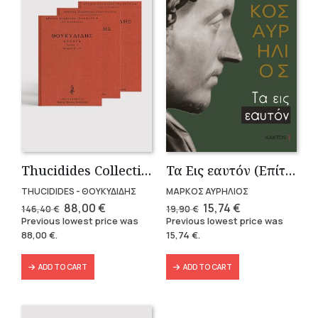
Thucidides Collection – Hardbound Edition (4 volumes)
Τα Εις εαυτόν (Επίτομο) – Μάρκος Αυρήλιος
THUCIDIDES - ΘΟΥΚΥΔΙΔΗΣ
ΜΑΡΚΟΣ ΑΥΡΗΛΙΟΣ
Original
Current
Original
Current
88,00
€
15,74
€
146,40
€
19,90
€
price
price
price
price
Previous lowest price was
Previous lowest price was
was:
is:
was:
is:
88,00
€
.
15,74
€
.
146,40 €.
88,00 €.
19,90 €.
15,74 €.
ADD TO CART
ADD TO CART