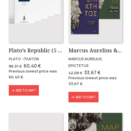
Plato’s Republic (5 volumes)
Marcus Aurelius & Epictetus (Compact works in Greek)
PLATO - ΠΛΑΤΩΝ
MARCUS AURELIUS,
Original
Current
60,40
€
EPICTETUS
86,31
€
price
price
Previous lowest price was
Original
Current
33,67
€
42,09
€
was:
is:
price
price
60,40
€
.
Previous lowest price was
86,31 €.
60,40 €.
was:
is:
33,67
€
.
42,09 €.
33,67 €.
ADD TO CART
ADD TO CART