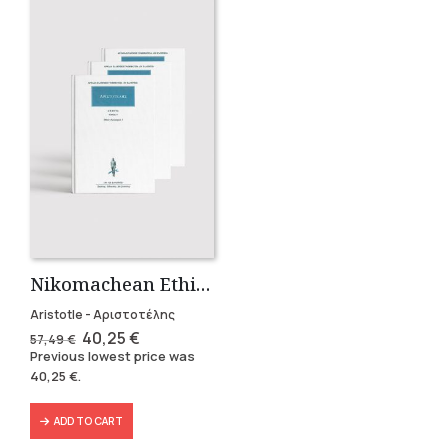
Nikomachean Ethics (3 volumes)
Aristotle - Αριστοτέλης
Original
Current
40,25
€
57,49
€
price
price
Previous lowest price was
was:
is:
40,25
€
.
57,49 €.
40,25 €.
ADD TO CART