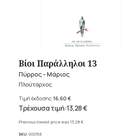
Βίοι Παράλληλοι 13
Πύρρος - Μάριος
Πλούταρχος
16,60
€
Original
13,28
€
price
Current
was:
price
Previous lowest price was
13,28
€
.
16,60 €.
is:
13,28 €.
SKU:
000158