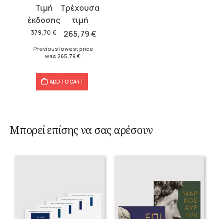
Original
Current
price
price
was:
is:
379,70
€
265,79
€
379,70 €.
265,79 €.
Previous lowest price
was
265,79
€
.
ADD TO CART
Μπορεί επίσης να σας αρέσουν