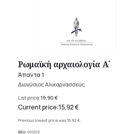
Ρωμαϊκή αρχαιολογία Α΄
Άπαντα 1
Διονύσιος Αλικαρνασσεύς
19,90
€
Original
15,92
€
price
Current
was:
price
Previous lowest price was
15,92
€
.
19,90 €.
is:
15,92 €.
SKU:
001203