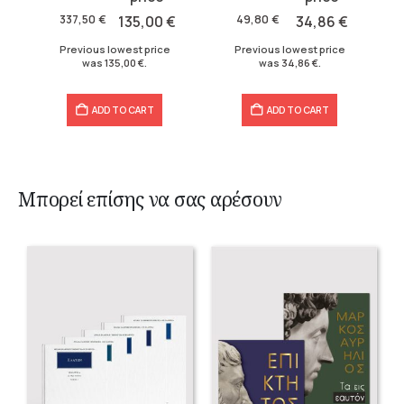
was:
is:
was:
is:
49,80
€
34,86
€
337,50
€
135,00
€
49,80 €.
34,86 €.
337,50 €.
135,00 €.
Previous lowest price
Previous lowest price
was
34,86
€
.
was
135,00
€
.
ADD TO CART
ADD TO CART
Μπορεί επίσης να σας αρέσουν