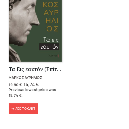
Τα Εις εαυτόν (Επίτομο) – Μάρκος Αυρήλιος
ΜΑΡΚΟΣ ΑΥΡΗΛΙΟΣ
Original
Current
15,74
€
19,90
€
price
price
Previous lowest price was
was:
is:
15,74
€
.
19,90 €.
15,74 €.
ADD TO CART