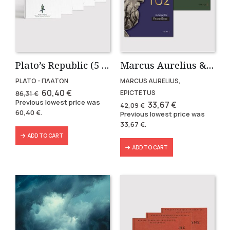
Plato’s Republic (5 volumes)
Marcus Aurelius & Epictetus (Compact works in Greek)
PLATO - ΠΛΑΤΩΝ
MARCUS AURELIUS,
Original
Current
60,40
€
EPICTETUS
86,31
€
price
price
Previous lowest price was
Original
Current
33,67
€
42,09
€
was:
is:
price
price
60,40
€
.
Previous lowest price was
86,31 €.
60,40 €.
was:
is:
33,67
€
.
42,09 €.
33,67 €.
ADD TO CART
ADD TO CART