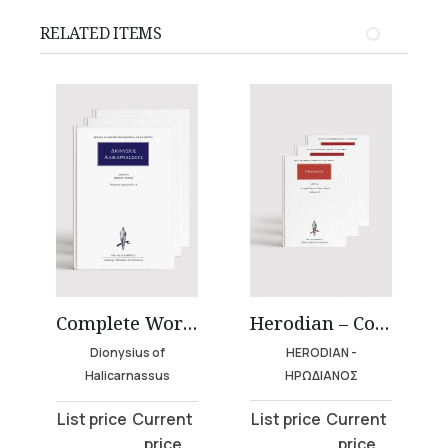
RELATED ITEMS
Herodian – Complete Works (3 volumes)
Complete Works of Dionysius of Halicarnassus (19 volumes)
HERODIAN -
Dionysius of
ΗΡΩΔΙΑΝΟΣ
Halicarnassus
Original
Current
Original
Current
price
price
price
price