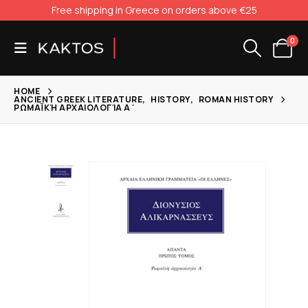
Free shipping in Greece on orders above €25
0
HOME
ANCIENT GREEK LITERATURE
,
HISTORY
,
ROMAN HISTORY
ΡΩΜΑΪΚΉ ΑΡΧΑΙΟΛΟΓΊΑ Α΄