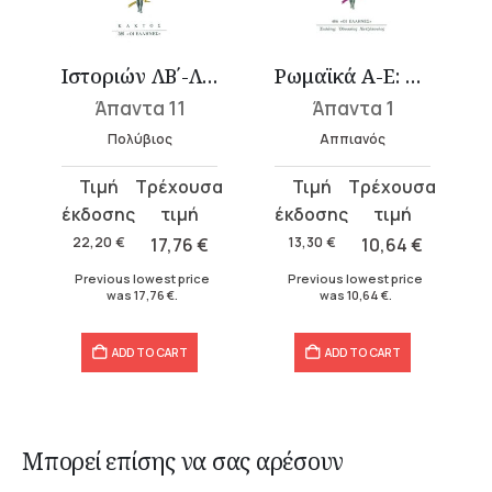
Ιστοριών ΛΒ΄-ΛΘ΄
Ρωμαϊκά Α-Ε: Προοίμιον, Βασιλική, Ιταλική, Σαυνιτική, Κελτική, Σικελική και Νησιωτική
Άπαντα 11
Άπαντα 1
Πολύβιος
Αππιανός
Original
Current
Original
Current
price
price
price
price
was:
is:
was:
is:
22,20
€
17,76
€
13,30
€
10,64
€
22,20 €.
17,76 €.
13,30 €.
10,64 €.
Previous lowest price
Previous lowest price
was
17,76
€
.
was
10,64
€
.
ADD TO CART
ADD TO CART
Μπορεί επίσης να σας αρέσουν