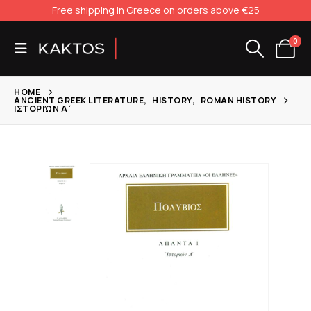
Free shipping in Greece on orders above €25
0
HOME
ANCIENT GREEK LITERATURE
,
HISTORY
,
ROMAN HISTORY
ΙΣΤΟΡΙΏΝ Α΄