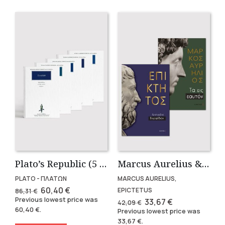
Plato’s Republic (5 volumes)
Marcus Aurelius & Epictetus (Compact works in Greek)
PLATO - ΠΛΑΤΩΝ
MARCUS AURELIUS,
Original
Current
60,40
€
EPICTETUS
86,31
€
price
price
Previous lowest price was
Original
Current
33,67
€
42,09
€
was:
is:
price
price
60,40
€
.
Previous lowest price was
86,31 €.
60,40 €.
was:
is:
33,67
€
.
42,09 €.
33,67 €.