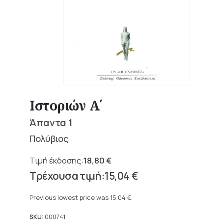
Ιστοριών Α΄
Άπαντα 1
Πολύβιος
18,80
€
Original
15,04
€
price
Current
was:
price
Previous lowest price was
15,04
€
.
18,80 €.
is:
15,04 €.
SKU:
000741