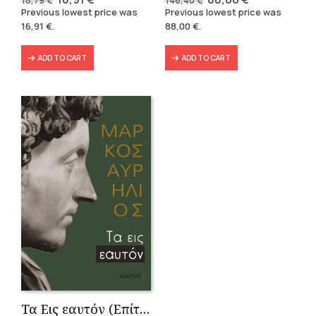
18,79
€
146,40
€
price
price
price
price
Previous lowest price was
Previous lowest price was
was:
is:
was:
is:
16,91
€
.
88,00
€
.
18,79 €.
16,91 €.
146,40 €.
88,00 €.
ADD TO CART
ADD TO CART
Τα Εις εαυτόν (Επίτομο) – Μάρκος Αυρήλιος