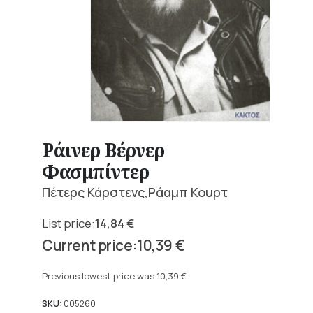
Ράινερ Βέρνερ
Φασμπίντερ
Πέτερς Κάρστενς,Ράαμπ Κουρτ
14,84
€
Original
10,39
€
price
Current
was:
price
Previous lowest price was
10,39
€
.
14,84 €.
is:
10,39 €.
SKU:
005260