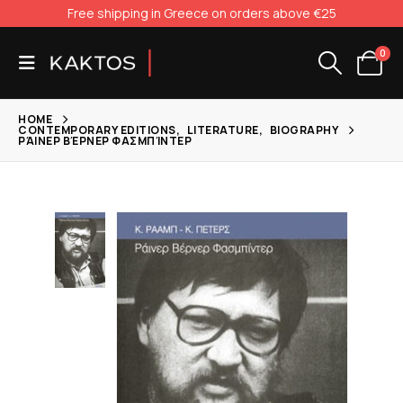
Free shipping in Greece on orders above €25
0
HOME
CONTEMPORARY EDITIONS
,
LITERATURE
,
BIOGRAPHY
ΡΆΙΝΕΡ ΒΈΡΝΕΡ ΦΑΣΜΠΊΝΤΕΡ