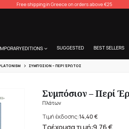
Free shipping in Greece on orders above €25
SUGGESTED
BEST SELLERS
MPORARY EDITIONS
PLATONISM
ΣΥΜΠΌΣΙΟΝ – ΠΕΡΊ ΈΡΩΤΟΣ
Συμπόσιον – Περί Έ
Πλάτων
14,40
€
Original
9,76
€