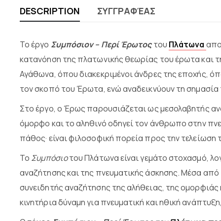
DESCRIPTION
ΣΥΓΓΡΑΦΈΑΣ
Το έργο
Συμπόσιον – Περί Έρωτος
του
Πλάτωνα
απο
κατανόηση της πλατωνικής θεωρίας του έρωτα
και τ
Αγάθωνα, όπου διακεκριμένοι άνδρες της εποχής, όπ
τον σκοπό του Έρωτα, ενώ αναδεικνύουν τη σημασία τ
Στο έργο, ο
Έρως
παρουσιάζεται ως μεσολαβητής ανά
όμορφο και το αληθινό οδηγεί τον άνθρωπο στην πνε
πάθος· είναι φιλοσοφική πορεία προς την τελείωση τη
Το
Συμπόσιο
του Πλάτωνα είναι γεμάτο
στοχασμό, λο
αναζήτησης και της πνευματικής άσκησης. Μέσα από
συνειδητής αναζήτησης της αλήθειας, της ομορφιάς κ
κινητήρια δύναμη για πνευματική και ηθική ανάπτυξ