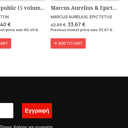
Plato’s Republic (5 volumes)
Marcus Aurelius & Epictetus (Compact works in Greek)
ΑΤΩΝ
MARCUS AURELIUS, EPICTETUS
ginal
Current
Original
Current
,40
€
33,67
€
42,09
€
ce
price
price
price
est price was
60,40
€
.
Previous lowest price was
33,67
€
.
s:
is:
was:
is:
31 €.
60,40 €.
42,09 €.
33,67 €.
CART
ADD TO CART
Εγγραφή
ς
Όρους Χρήσης
και συναινείτε