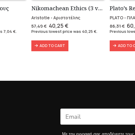
ους
Nikomachean Ethics (3 volumes)
Aristotle - Αριστοτέλης
PLATO - ΠΛ
nt
Original
Current
Ori
40,25
€
60
57,49
€
86,31
€
price
price
pri
as
7,04
€
.
Previous lowest price was
40,25
€
.
Previous low
was:
is:
wa
.
57,49 €.
40,25 €.
86,
ADD TO CART
ADD TO 
Με την εγγραφή σας αποδέχεστε του