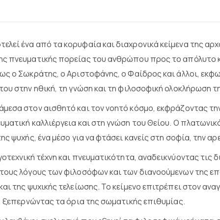
τελεί ένα από τα κορυφαία και διαχρονικά κείμενα της
αρχ
ης πνευματικής πορείας του ανθρώπου προς το απόλυτο κ
ως ο Σωκράτης, ο Αριστοφάνης, ο Φαίδρος και άλλοι, εκφω
ου στην ηθική, τη γνώση και τη φιλοσοφική ολοκλήρωση τ
μεσα στον αισθητό και τον νοητό κόσμο, εκφράζοντας την
υματική καλλιέργεια και στη γνώση του Θείου. Ο πλατωνικ
ς ψυχής, ένα μέσο για να φτάσει κανείς στη σοφία, την αρ
γοτεχνική τέχνη και πνευματικότητα, αναδεικνύοντας τις 
 τους λόγους των φιλοσόφων και των διανοούμενων της επ
αι της ψυχικής τελείωσης. Το κείμενο επιτρέπει στον ανα
η, ξεπερνώντας τα όρια της σωματικής επιθυμίας.