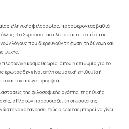
αίας ελληνικής φιλοσοφίας, προσφέροντας βαθιά
άλλος. Το Συμπόσιο εκτυλίσσεται στο σπίτι του
νούν λόγους που διερευνούν τη φύση, τη δύναμη και
ης ψυχής.
 πλατωνική κοσμοθεωρία, όπου η επιθυμία για το
ός έρωτας δεν είναι απλή σωματική επιθυμία ή
ετή και την αιώνια ομορφιά.
διαστάσεις της φιλοσοφικής αγάπης, της ηθικής
οχής, ο Πλάτων παρουσιάζει τη σημασία της
γνώστη να κατανοήσει πώς ο έρωτας μπορεί να γίνει