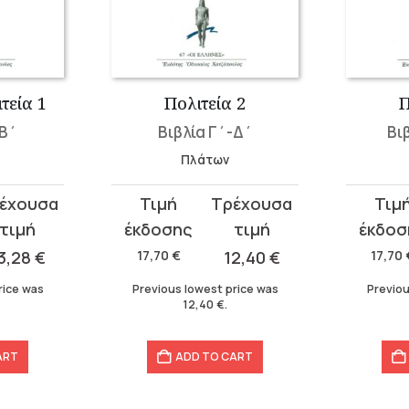
τεία 1
Πολιτεία 2
Π
-Β΄
Βιβλία Γ΄-Δ΄
Βι
Πλάτων
Original
Current
Original
Curren
price
price
price
price
was:
is:
was:
is:
3,28
€
17,70
€
12,40
€
17,70
17,70 €.
12,40 €.
17,70 €.
12,40 €.
rice was
Previous lowest price was
Previou
12,40
€
.
ART
ADD TO CART