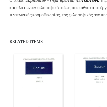
Ο τόμος
Συμπόσιον – Περί Έρωτος
του
Πλάτωνα
περ
και πλατωνική φιλοσοφική σκέψη, και καθιστά το έρ
πλατωνικής κοσμοθεωρίας, της φιλοσοφικής αγάπης 
RELATED ITEMS