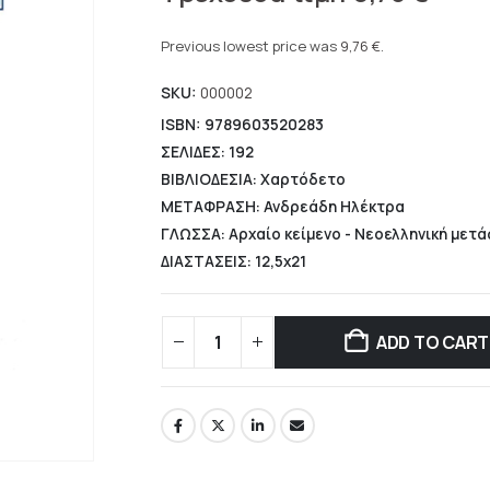
price
Current
was:
price
Previous lowest price was
9,76
€
.
14,40 €.
is:
SKU:
000002
9,76 €.
ISBN: 9789603520283
ΣΕΛΙΔΕΣ: 192
ΒΙΒΛΙΟΔΕΣΙΑ: Χαρτόδετο
ΜΕΤΑΦΡΑΣΗ: Ανδρεάδη Ηλέκτρα
ΓΛΩΣΣΑ: Αρχαίο κείμενο - Νεοελληνική μετ
ΔΙΑΣΤΑΣΕΙΣ: 12,5x21
ADD TO CART