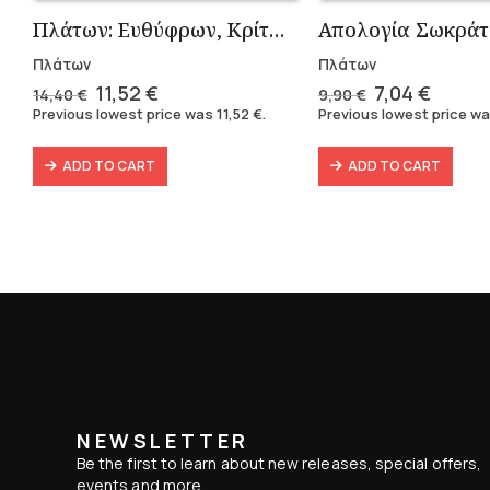
Πλάτων: Ευθύφρων, Κρίτων, Ίων
Απολογία Σωκράτ
Πλάτων
Πλάτων
Original
Current
Original
Curre
11,52
€
7,04
€
14,40
€
9,90
€
price
price
price
price
Previous lowest price was
11,52
€
.
Previous lowest price w
was:
is:
was:
is:
14,40 €.
11,52 €.
9,90 €.
7,04 €
ADD TO CART
ADD TO CART
NEWSLETTER
Be the first to learn about new releases, special offers,
events and more.