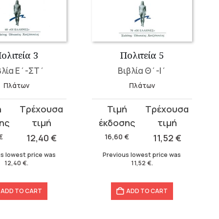
ολιτεία 3
Πολιτεία 5
βλία Ε΄-ΣΤ΄
Βιβλία Θ΄-Ι΄
Πλάτων
Πλάτων
t
Original
Current
price
price
was:
is:
€
12,40
€
16,60
€
11,52
€
16,60 €.
11,52 €.
s lowest price was
Previous lowest price was
12,40
€
.
11,52
€
.
ADD TO CART
ADD TO CART