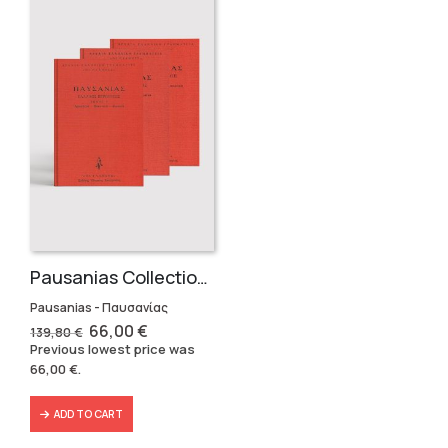
Pausanias Collection – Hardbound (3 volumes)
Pausanias - Παυσανίας
Original
Current
66,00
€
139,80
€
price
price
Previous lowest price was
was:
is:
66,00
€
.
139,80 €.
66,00 €.
ADD TO CART