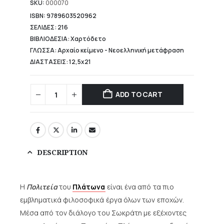
11,52 €.
SKU:
000070
ISBN: 9789603520962
ΣΕΛΙΔΕΣ: 216
ΒΙΒΛΙΟΔΕΣΙΑ: Χαρτόδετο
ΓΛΩΣΣΑ: Αρχαίο κείμενο - Νεοελληνική μετάφραση
ΔΙΑΣΤΑΣΕΙΣ: 12,5x21
ADD TO CART
DESCRIPTION
Η
Πολιτεία
του
Πλάτωνα
είναι ένα από τα πιο
εμβληματικά φιλοσοφικά έργα όλων των εποχών.
Μέσα από τον διάλογο του Σωκράτη με εξέχοντες