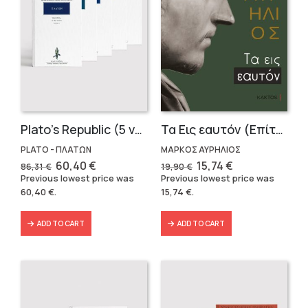
Plato’s Republic (5 volumes)
Τα Εις εαυτόν (Επίτομο) – Μάρκος Αυρήλιος
PLATO - ΠΛΑΤΩΝ
ΜΑΡΚΟΣ ΑΥΡΗΛΙΟΣ
Original
Current
Original
Current
60,40
€
15,74
€
86,31
€
19,90
€
price
price
price
price
Previous lowest price was
Previous lowest price was
was:
is:
was:
is:
60,40
€
.
15,74
€
.
86,31 €.
60,40 €.
19,90 €.
15,74 €.
ADD TO CART
ADD TO CART