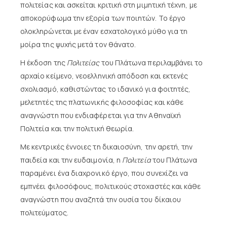
πολιτείας και ασκείται κριτική στη μιμητική τέχνη, με
αποκορύφωμα την εξορία των ποιητών. Το έργο
ολοκληρώνεται με έναν εσχατολογικό μύθο για τη
μοίρα της ψυχής μετά τον θάνατο.
Η έκδοση της
Πολιτείας
του Πλάτωνα περιλαμβάνει το
αρχαίο κείμενο, νεοελληνική απόδοση και εκτενές
σχολιασμό, καθιστώντας το ιδανικό για φοιτητές,
μελετητές της πλατωνικής φιλοσοφίας και κάθε
αναγνώστη που ενδιαφέρεται για την Αθηναϊκή
Πολιτεία και την πολιτική θεωρία.
Με κεντρικές έννοιες τη δικαιοσύνη, την αρετή, την
παιδεία και την ευδαιμονία, η
Πολιτεία
του Πλάτωνα
παραμένει ένα διαχρονικό έργο, που συνεχίζει να
εμπνέει φιλοσόφους, πολιτικούς στοχαστές και κάθε
αναγνώστη που αναζητά την ουσία του δίκαιου
πολιτεύματος.