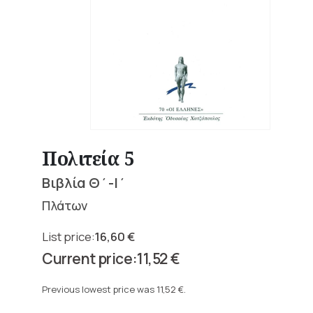
Πολιτεία 5
Βιβλία Θ΄-Ι΄
Πλάτων
16,60
€
Original
11,52
€
price
Current
was:
price
Previous lowest price was
11,52
€
.
16,60 €.
is: