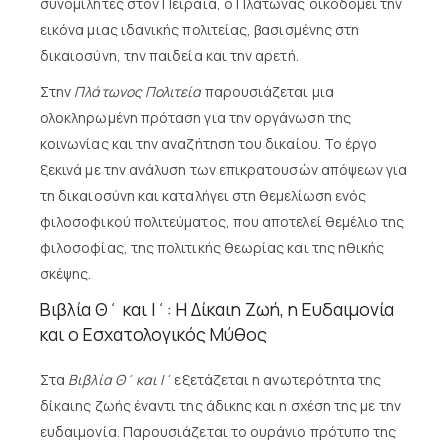
συνομιλητές στον Πειραιά, ο Πλάτωνας οικοδομεί την
εικόνα μιας ιδανικής πολιτείας, βασισμένης στη
δικαιοσύνη, την παιδεία και την αρετή.
Στην
Πλάτωνος Πολιτεία
παρουσιάζεται μια
ολοκληρωμένη πρόταση για την οργάνωση της
κοινωνίας και την αναζήτηση του δικαίου. Το έργο
ξεκινά με την ανάλυση των επικρατουσών απόψεων για
τη δικαιοσύνη και καταλήγει στη θεμελίωση ενός
φιλοσοφικού πολιτεύματος, που αποτελεί θεμέλιο της
φιλοσοφίας, της πολιτικής θεωρίας και της ηθικής
σκέψης.
Βιβλία Θ΄ και Ι΄: Η Δίκαιη Ζωή, η Ευδαιμονία
και ο Εσχατολογικός Μύθος
Στα
Βιβλία Θ΄ και Ι΄
εξετάζεται η ανωτερότητα της
δίκαιης ζωής έναντι της άδικης και η σχέση της με την
ευδαιμονία. Παρουσιάζεται το ουράνιο πρότυπο της