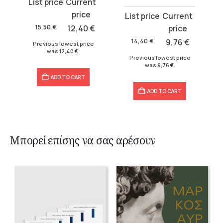
Original
Current
Original
Current
price
price
price
price
was:
is:
was:
is:
14,40
€
9,76
€
14,40
€
10,64
€
14,40 €.
9,76 €.
14,40 €.
10,64 €.
Previous lowest price
Previous lowest price
was
9,76
€
.
was
10,64
€
.
ADD TO CART
ADD TO CART
Μπορεί επίσης να σας αρέσουν