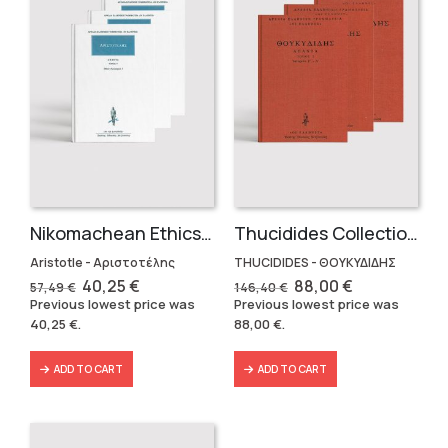
Nikomachean Ethics (3 volumes)
Thucidides Collection – Hardbound Edition (4 volumes)
Aristotle - Αριστοτέλης
THUCIDIDES - ΘΟΥΚΥΔΙΔΗΣ
Original
Current
Original
Current
40,25
€
88,00
€
57,49
€
146,40
€
price
price
price
price
Previous lowest price was
Previous lowest price was
was:
is:
was:
is:
40,25
€
.
88,00
€
.
57,49 €.
40,25 €.
146,40 €.
88,00 €.
ADD TO CART
ADD TO CART