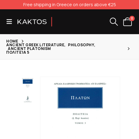
Free shipping in Greece on orders above €25
0
HOME
ANCIENT GREEK LITERATURE
,
PHILOSOPHY
,
ANCIENT PLATONISM
ΠΟΛΙΤΕΊΑ 5