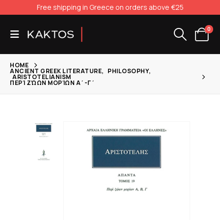
Free shipping in Greece on orders above €25
0
HOME
ANCIENT GREEK LITERATURE
,
PHILOSOPHY
,
ARISTOTELIANISM
ΠΕΡΊ ΖΏΩΝ ΜΟΡΊΩΝ Α΄-Γ΄