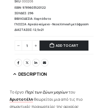
15,04 €.
SKU:
000208
ISBN: 9789603520122
ΣΕΛΙΔΕΣ: 296
ΒΙΒΛΙΟΔΕΣΙΑ: Χαρτόδετο
ΓΛΩΣΣΑ: Αρχαίο κείμενο - Νεοελληνική μετάφραση
ΔΙΑΣΤΑΣΕΙΣ: 12,5x21
ADD TO CART
DESCRIPTION
Το έργο
Περί των ζώων μορίων
του
Αριστοτέλη
θεωρείται μια από τις πιο
σημαντικές πραγματείες της αρχαίας