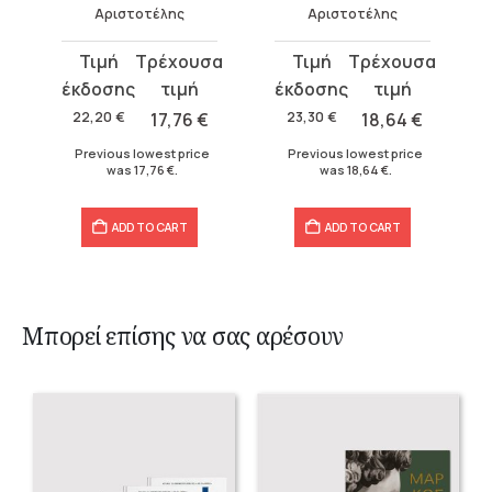
Αριστοτέλης
Αριστοτέλης
Original
Current
Original
Current
price
price
price
price
was:
is:
was:
is:
22,20
€
17,76
€
23,30
€
18,64
€
22,20 €.
17,76 €.
23,30 €.
18,64 €.
Previous lowest price
Previous lowest price
was
17,76
€
.
was
18,64
€
.
ADD TO CART
ADD TO CART
Μπορεί επίσης να σας αρέσουν