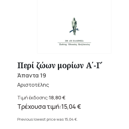
Περί ζώων μορίων Α΄-Γ΄
Άπαντα 19
Αριστοτέλης
18,80
€
Original
15,04
€
price
Current
was:
price
Previous lowest price was
15,04
€
.
18,80 €.
is: