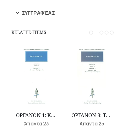
ΣΥΓΓΡΑΦΈΑΣ
RELATED ITEMS
 (Ε-Η)
ΟΡΓΑΝΟΝ 1: Κατηγορίαι, Περί ερμηνείας
ΟΡΓΑΝΟΝ 3: Τοπικών Ζ-Θ, Περί των σοφιστικών ελέγχων
Άπαντα 23
Άπαντα 25