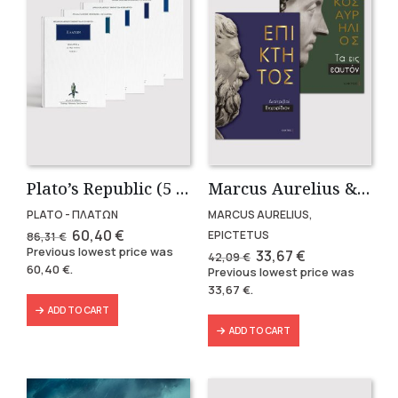
Plato’s Republic (5 volumes)
Marcus Aurelius & Epictetus (Compact works in Greek)
PLATO - ΠΛΑΤΩΝ
MARCUS AURELIUS,
Original
Current
60,40
€
EPICTETUS
86,31
€
price
price
Previous lowest price was
Original
Current
33,67
€
42,09
€
was:
is:
price
price
60,40
€
.
Previous lowest price was
86,31 €.
60,40 €.
was:
is:
33,67
€
.
42,09 €.
33,67 €.
ADD TO CART
ADD TO CART