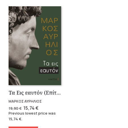
Τα Εις εαυτόν (Επίτομο) – Μάρκος Αυρήλιος
ΜΑΡΚΟΣ ΑΥΡΗΛΙΟΣ
Original
Current
15,74
€
19,90
€
price
price
Previous lowest price was
was:
is:
15,74
€
.
19,90 €.
15,74 €.