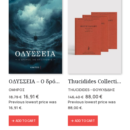
OΔΥΣΣΕΙΑ – Ο δρόμος της επιστροφής
Thucidides Collection – Hardbound Edition (4 volumes)
ΟΜΗΡΟΣ
THUCIDIDES - ΘΟΥΚΥΔΙΔΗΣ
Original
Current
Original
Current
16,91
€
88,00
€
18,79
€
146,40
€
price
price
price
price
Previous lowest price was
Previous lowest price was
was:
is:
was:
is:
16,91
€
.
88,00
€
.
18,79 €.
16,91 €.
146,40 €.
88,00 €.
ADD TO CART
ADD TO CART