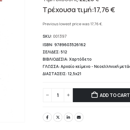
Original
17,76
€
price
Current
was:
price
Previous lowest price was
17,76
€
.
22,20 €.
is:
SKU:
001397
17,76 €.
ISBN: 9789603526162
ΣΕΛΙΔΕΣ: 512
ΒΙΒΛΙΟΔΕΣΙΑ: Χαρτόδετο
ΓΛΩΣΣΑ: Αρχαίο κείμενο - Νεοελληνική μετ
ΔΙΑΣΤΑΣΕΙΣ: 12,5x21
ADD TO CART