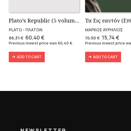
Plato’s Republic (5 volumes)
PLATO - ΠΛΑΤΩΝ
ΜΑΡΚΟΣ ΑΥΡΗΛΙΟΣ
Original
Current
Original
Curr
60,40
€
15,74
€
86,31
€
19,90
€
price
price
price
pric
Previous lowest price was
60,40
€
.
Previous lowest price w
was:
is:
was:
is:
86,31 €.
60,40 €.
19,90 €.
15,74
ADD TO CART
ADD TO CART
NEWSLETTER