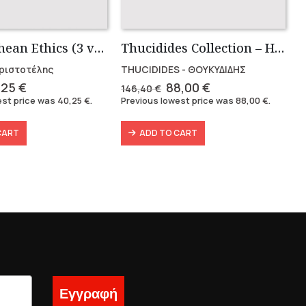
Nikomachean Ethics (3 volumes)
Thucidides Collection – Hardbound Edition (4 volumes)
 Αριστοτέλης
THUCIDIDES - ΘΟΥΚΥΔΙΔΗΣ
ginal
Current
Original
Current
,25
€
88,00
€
146,40
€
ce
price
price
price
est price was
40,25
€
.
Previous lowest price was
88,00
€
.
s:
is:
was:
is:
49 €.
40,25 €.
146,40 €.
88,00 €.
CART
ADD TO CART
Εγγραφή