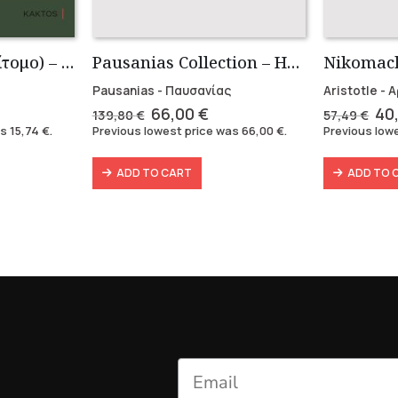
Τα Εις εαυτόν (Επίτομο) – Μάρκος Αυρήλιος
Pausanias Collection – Hardbound (3 volumes)
Pausanias - Παυσανίας
Aristotle -
ent
Original
Current
Ori
66,00
€
40
139,80
€
57,49
€
e
price
price
pri
as
15,74
€
.
Previous lowest price was
66,00
€
.
Previous low
was:
is:
wa
 €.
139,80 €.
66,00 €.
57,
ADD TO CART
ADD TO 