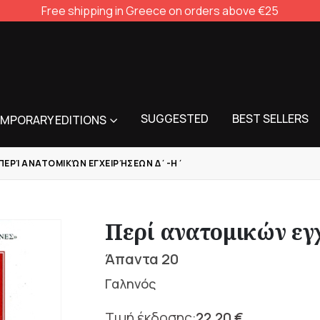
Free shipping in Greece on orders above €25
SUGGESTED
BEST SELLERS
MPORARY EDITIONS
ΠΕΡΊ ΑΝΑΤΟΜΙΚΏΝ ΕΓΧΕΙΡΉΣΕΩΝ Δ΄-Η΄
Περί ανατομικών εγ
Άπαντα 20
Γαληνός
22,20
€