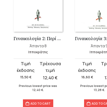
Γυναικολογία 2: Περί Γυναικείων Β΄
Άπαντα 8
Άπαντα 
Ιπποκράτης
Ιπποκράτ
Original
Current
Original
Current
price
price
price
price
was:
is:
was:
is:
15,50
€
12,40
€
16,60
€
1
15,50 €.
12,40 €.
16,60 €.
13,28 €.
Previous lowest price was
Previous lowest p
12,40
€
.
13,28
€
.
ADD TO CART
ADD TO C