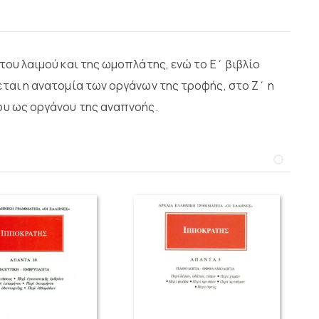
του λαιμού και της ωμοπλάτης, ενώ το Ε΄ βιβλίο
εται η ανατομία των οργάνων της τροφής, στο Ζ΄ η
του ως οργάνου της αναπνοής.