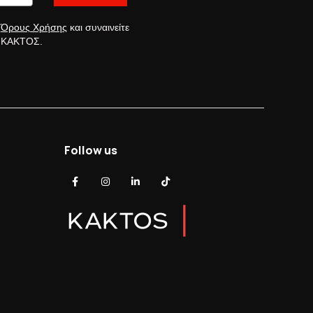
ς
Όρους Χρήσης
και συναινείτε
ς ΚΑΚΤΟΣ.
Follow us