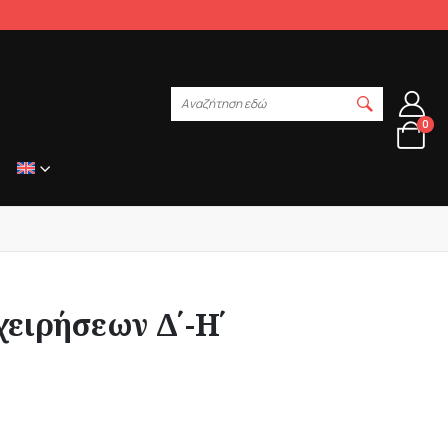
Αναζήτηση εδώ
0
χειρήσεων Δ΄-Η΄