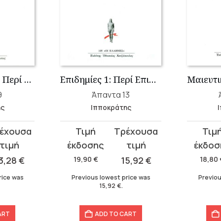
Γυναικολογία 3: Περί Γυναικείης Φύσιος, Περί Αφόρων, Περί Παρθενίων
Επιδημίες 1: Περί Επιδημιών Α΄-Δ΄
9
Άπαντα 13
ης
Ιπποκράτης
Original
Current
Original
Curren
price
price
price
price
was:
is:
was:
is:
3,28
€
19,90
€
15,92
€
18,80
19,90 €.
15,92 €.
18,80 €.
15,04 €.
rice was
Previous lowest price was
Previou
15,92
€
.
ART
ADD TO CART