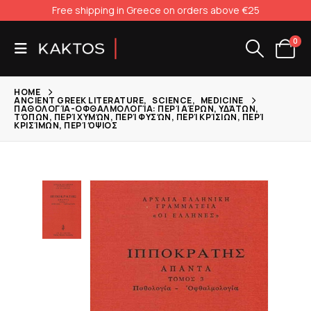
Free shipping in Greece on orders above €25
0
HOME
ANCIENT GREEK LITERATURE
,
SCIENCE
,
MEDICINE
ΠΑΘΟΛΟΓΊΑ-ΟΦΘΑΛΜΟΛΟΓΊΑ: ΠΕΡΊ ΑΈΡΩΝ, ΥΔΆΤΩΝ,
ΤΌΠΩΝ, ΠΕΡΊ ΧΥΜΏΝ, ΠΕΡΊ ΦΥΣΏΝ, ΠΕΡΊ ΚΡΊΣΙΩΝ, ΠΕΡΊ
ΚΡΙΣΊΜΩΝ, ΠΕΡΊ ΌΨΙΟΣ