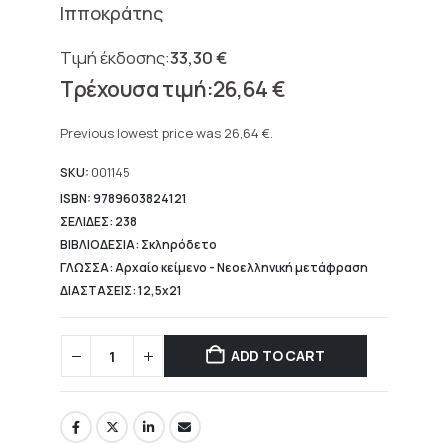
Ιπποκράτης
33,30
€
Original
26,64
€
price
Current
was:
price
Previous lowest price was
26,64
€
.
33,30 €.
is:
26,64 €.
SKU:
001145
ISBN: 9789603824121
ΣΕΛΙΔΕΣ: 238
ΒΙΒΛΙΟΔΕΣΙΑ: Σκληρόδετο
ΓΛΩΣΣΑ: Αρχαίο κείμενο - Νεοελληνική μετάφραση
ΔΙΑΣΤΑΣΕΙΣ: 12,5x21
ADD TO CART