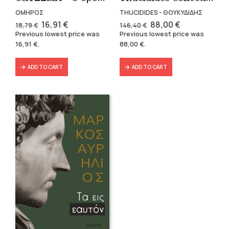
ΟΜΗΡΟΣ
THUCIDIDES - ΘΟΥΚΥΔΙΔΗΣ
Original
Current
Original
Current
16,91
€
88,00
€
18,79
€
146,40
€
price
price
price
price
Previous lowest price was
Previous lowest price was
was:
is:
was:
is:
16,91
€
.
88,00
€
.
18,79 €.
16,91 €.
146,40 €.
88,00 €.
ADD TO CART
ADD TO CART