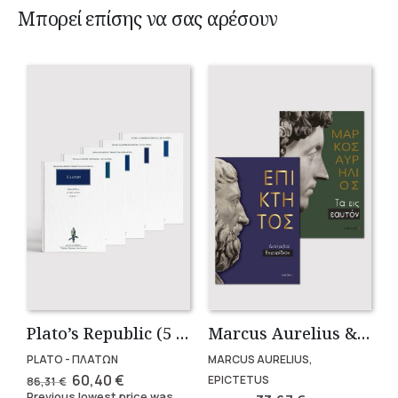
Μπορεί επίσης να σας αρέσουν
Plato’s Republic (5 volumes)
Marcus Aurelius & Epictetus (Compact works in Greek)
PLATO - ΠΛΑΤΩΝ
MARCUS AURELIUS,
Original
Current
60,40
€
EPICTETUS
86,31
€
price
price
Previous lowest price was