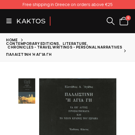
Free shipping in Greece on orders above €25
0
HOME
CONTEMPORARY EDITIONS
,
LITERATURE
,
CHRONICLES - TRAVEL WRITINGS - PERSONAL NARRATIVES
ΠΑΛΑΙΣΤΊΝΗ Ή ΑΓΊΑ ΓΗ