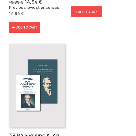
Original
Current
14,94
€
18,80
€
price
price
Previous lowest price was
was:
is:
ADD TO CART
14,94
€
.
18,80 €.
14,94 €.
ADD TO CART
ΣΕΙΡΑ Ιωάννης Α. Καποδίστριας