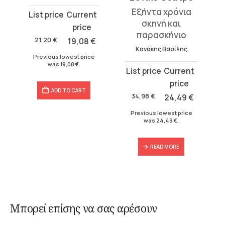
Εξήντα χρόνια
Original
Current
σκηνή και
Υ
price
price
παρασκήνιο
was:
is:
21,20
€
19,08
€
Κανάκης Βασίλης
21,20 €.
19,08 €.
Previous lowest price
was
19,08
€
.
Original
Current
price
price
ADD TO CART
was:
is:
34,98
€
24,49
€
34,98 €.
24,49 €.
Previous lowest price
was
24,49
€
.
READ MORE
Μπορεί επίσης να σας αρέσουν