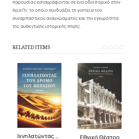
παρουσίας καταγράφονται σε ένα οδοιπορικό στην
Αγία Γη, το οποίο συνδυάζει τη γοητεία του
συναρπαστικού αναγνώσματος και την εγκυρότητα
της αυθεντικής ιστορικής πηγής.
RELATED ITEMS
Ιχνηλατώντας τον δρόμο του μεταξιού
ν θεών
Εθνικό Θέατρο