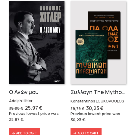
Ο Αγών μου
Συλλογή The Mythologist (2 βιβλία)
Adolph Hitler
Konstantinos LOUKOPOULOS
Original
Current
Original
Current
25,97
€
30,23
€
39,90
€
39,79
€
price
price
price
price
Previous lowest price was
Previous lowest price was
was:
is:
was:
is:
25,97
€
.
30,23
€
.
39,90 €.
25,97 €.
39,79 €.
30,23 €.
ADD TO CART
ADD TO CART