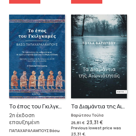
Το έπος του Γκιλγκαμές
Τα Διαμάντια της Αιωνιότητας
2η έκδοση
Βαρώτσου Τούλα
επαυξημένη
Original
Current
23,31
€
25,81
€
price
price
Previous lowest price was
was:
is:
ΠΑΠΑΧΑΡΑΛΑΜΠΟΥΣ Βάσω
23,31
€
.
25,81 €.
23,31 €.