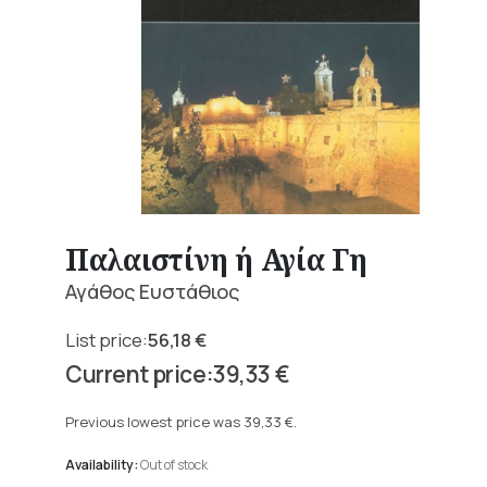
Παλαιστίνη ή Αγία Γη
Αγάθος Ευστάθιος
56,18
€
Original
39,33
€
price
Current
was:
price
Previous lowest price was
39,33
€
.
56,18 €.
is:
39,33 €.
Availability:
Out of stock