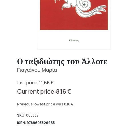
Ο ταξιδιώτης του Άλλοτε
Γιαγιάνου Μαρία
11,66
€
Original
8,16
€
price
Current
was:
price
Previous lowest price was
8,16
€
.
11,66 €.
is:
8,16 €.
SKU:
005332
ISBN: 9789603826965