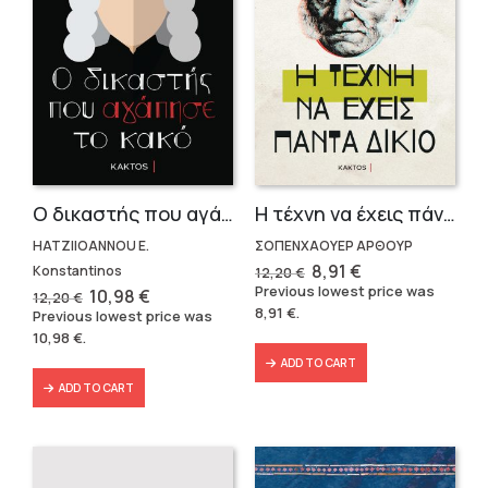
Ο δικαστής που αγάπησε το κακό
Η τέχνη να έχεις πάντα δίκαιο
HATZIIOANNOU E.
ΣΟΠΕΝΧΑΟΥΕΡ ΑΡΘΟΥΡ
Original
Current
8,91
€
Konstantinos
12,20
€
price
price
Previous lowest price was
Original
Current
10,98
€
12,20
€
was:
is:
price
price
8,91
€
.
Previous lowest price was
12,20 €.
8,91 €.
was:
is:
10,98
€
.
12,20 €.
10,98 €.
ADD TO CART
ADD TO CART