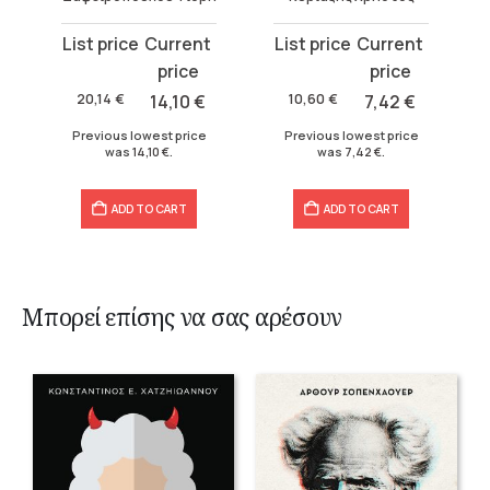
Original
Current
Original
Current
O
C
price
price
price
price
p
p
was:
is:
was:
is:
w
is
20,14
€
14,10
€
10,60
€
7,42
€
20,14 €.
14,10 €.
10,60 €.
7,42 €.
1
10
Previous lowest price
Previous lowest price
was
14,10
€
.
was
7,42
€
.
ADD TO CART
ADD TO CART
Μπορεί επίσης να σας αρέσουν