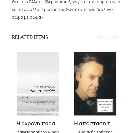
θέα στο Άλλοτε, βλέμμα που ξεναγεί στον κόσμο τούτο
και στον άλλο. Έρωτας και Θάνατος σ’ ένα διάλογο
σώμα με σώμα».
RELATED ITEMS
Η άχρονη παραλία
Η απόσταση του μαζί
Ζαφειροπούλου Φιόρη
Κυριαζής Χρήστος