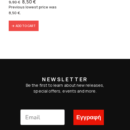
Original
Current
8,50
€
9,90
€
price
price
Previous lowest price was
was:
is:
8,50
€
.
9,90 €.
8,50 €.
ADD TO CART
NEWSLETTER
Be the first to learn about new releases,
special offers, events and more.
Εγγραφή