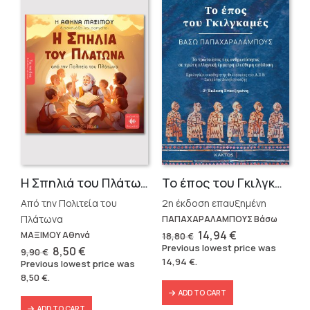
Η Σπηλιά του Πλάτωνα
Το έπος του Γκιλγκαμές
Από την Πολιτεία του
2η έκδοση επαυξημένη
Πλάτωνα
ΠΑΠΑΧΑΡΑΛΑΜΠΟΥΣ Βάσω
Original
Current
14,94
€
ΜΑΞΙΜΟΥ Αθηνά
18,80
€
price
price
Previous lowest price was
Original
Current
8,50
€
9,90
€
was:
is:
price
price
14,94
€
.
Previous lowest price was
18,80 €.
14,94 €.
was:
is:
8,50
€
.
9,90 €.
8,50 €.
ADD TO CART
ADD TO CART