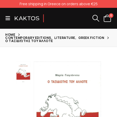
Free shipping in Greece on orders above €25
0
HOME
CONTEMPORARY EDITIONS
,
LITERATURE
,
GREEK FICTION
Ο ΤΑΞΙΔΙΏΤΗΣ ΤΟΥ ΆΛΛΟΤΕ