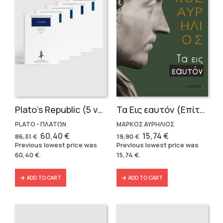
Plato’s Republic (5 volumes)
Τα Εις εαυτόν (Επίτομο) – Μάρκος Αυρήλιος
PLATO - ΠΛΑΤΩΝ
ΜΑΡΚΟΣ ΑΥΡΗΛΙΟΣ
Original
Current
Original
Current
60,40
€
15,74
€
86,31
€
19,90
€
price
price
price
price
Previous lowest price was
Previous lowest price was
was:
is:
was:
is:
60,40
€
.
15,74
€
.
86,31 €.
60,40 €.
19,90 €.
15,74 €.
ADD TO CART
ADD TO CART