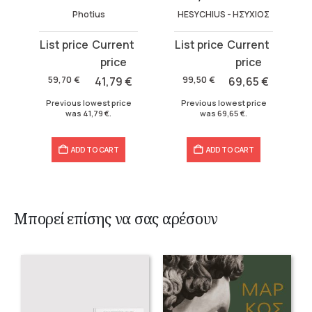
Photius
HESYCHIUS - ΗΣΥΧΙΟΣ
Original
Current
Original
Current
price
price
price
price
was:
is:
was:
is:
59,70
€
41,79
€
99,50
€
69,65
€
59,70 €.
41,79 €.
99,50 €.
69,65 €.
Previous lowest price
Previous lowest price
was
41,79
€
.
was
69,65
€
.
ADD TO CART
ADD TO CART
Μπορεί επίσης να σας αρέσουν