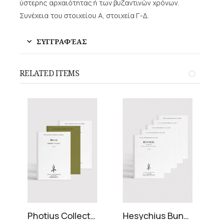
ύστερης αρχαιότητας ή των βυζαντινών χρόνων.
Συνέχεια του στοιχείου Α, στοιχεία Γ-Δ.
ΣΥΓΓΡΑΦΈΑΣ
RELATED ITEMS
lumes)
Photius Collection (3 volumes)
Hesychius Bundle