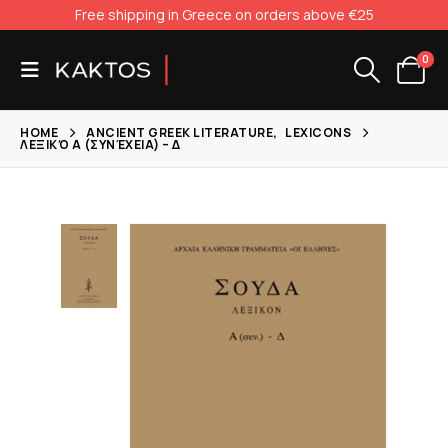
Free shipping in Greece on orders above €25
0
HOME
ANCIENT GREEK LITERATURE
,
LEXICONS
ΛΕΞΙΚΌ Α (ΣΥΝΈΧΕΙΑ) – Δ