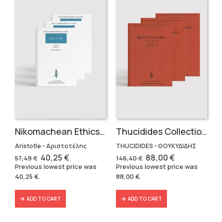
Nikomachean Ethics (3 volumes)
Thucidides Collection – Hardbound Edition (4 volumes)
Aristotle - Αριστοτέλης
THUCIDIDES - ΘΟΥΚΥΔΙΔΗΣ
Original
Current
Original
Current
40,25
€
88,00
€
57,49
€
146,40
€
price
price
price
price
Previous lowest price was
Previous lowest price was
was:
is:
was:
is:
40,25
€
.
88,00
€
.
57,49 €.
40,25 €.
146,40 €.
88,00 €.
ADD TO CART
ADD TO CART