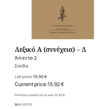
Λεξικό Α (συνέχεια) – Δ
Άπαντα 2
Σούδα
19,90
€
Original
15,92
€
price
Current
was:
price
Previous lowest price was
15,92
€
.
19,90 €.
is:
15,92 €.
SKU:
001276