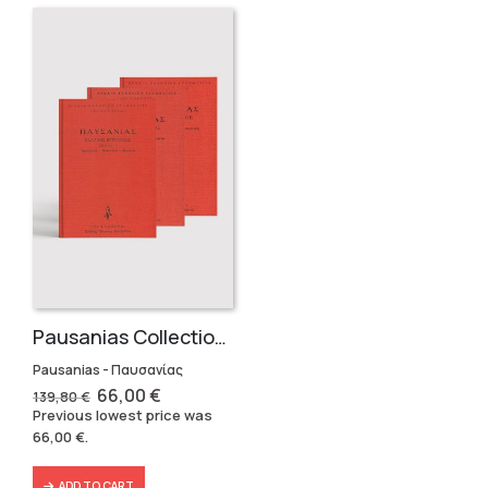
Pausanias Collection – Hardbound (3 volumes)
Pausanias - Παυσανίας
Original
Current
66,00
€
139,80
€
price
price
Previous lowest price was
was:
is:
66,00
€
.
139,80 €.
66,00 €.
ADD TO CART