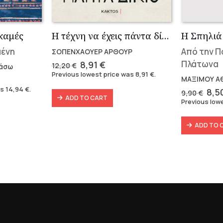
γκαμές
Η τέχνη να έχεις πάντα δίκαιο
Η Σπηλιά
μένη
Από την Π
ΣΟΠΕΝΧΑΟΥΕΡ ΑΡΘΟΥΡ
Original
Current
Πλάτωνα
8,91
€
12,20
€
άσω
price
price
Previous lowest price was
8,91
€
.
rent
ΜΑΞΙΜΟΥ Α
was:
is:
e
as
14,94
€
.
12,20 €.
8,91 €.
Orig
8,5
9,90
€
ADD TO CART
pri
Previous low
4 €.
was
9,9
ADD TO 