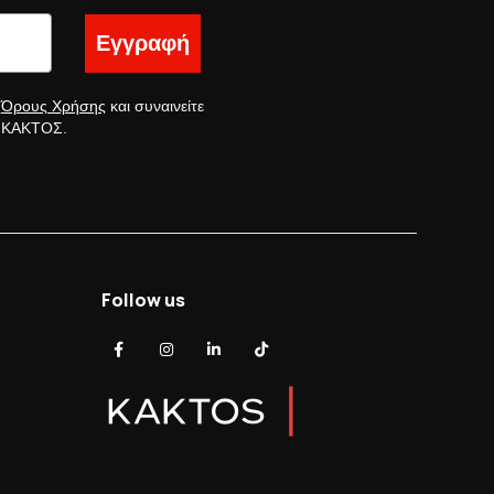
Εγγραφή
ς
Όρους Χρήσης
και συναινείτε
ς ΚΑΚΤΟΣ.
Follow us