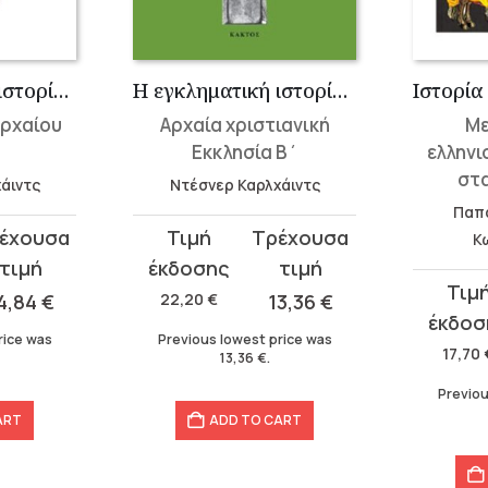
Η εγκληματική ιστορία του χριστιανισμού 2
Η εγκληματική ιστορία του χριστιανισμού 4
αρχαίου
Αρχαία χριστιανική
Με
Εκκλησία Β΄
ελληνι
στ
άιντς
Ντέσνερ Καρλχάιντς
Παπ
Original
Current
Κ
price
price
Original
Curren
was:
is:
4,84
€
22,20
€
13,36
€
price
price
22,20 €.
13,36 €.
rice was
Previous lowest price was
was:
is:
17,70
13,36
€
.
17,70 €.
10,39 €.
Previou
ART
ADD TO CART