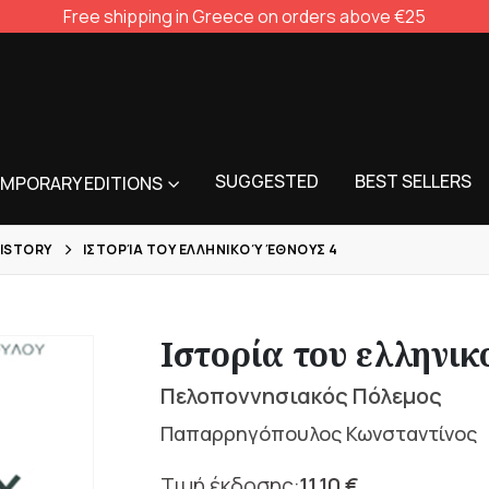
Free shipping in Greece on orders above €25
SUGGESTED
BEST SELLERS
MPORARY EDITIONS
ISTORY
ΙΣΤΟΡΊΑ ΤΟΥ ΕΛΛΗΝΙΚΟΎ ΈΘΝΟΥΣ 4
Ιστορία του ελληνικ
Πελοποννησιακός Πόλεμος
Παπαρρηγόπουλος Κωνσταντίνος
11,10
€