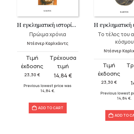
στιανισμού»
Η εγκληματική ιστορία του χριστιανισμού 1
Πρώιμα χρόνια
Το τέλος του 
κόσμου
Ντέσνερ Καρλχάιντς
Ντέσνερ Καρλχ
Original
Current
Original
Current
price
price
price
price
was:
is:
23,30
€
14,84
€
was:
is:
23,30 €.
14,84 €.
23,30
€
1
Previous lowest price was
23,30 €.
14,84 €.
14,84
€
.
Previous lowest p
14,84
€
.
ADD TO CART
ADD TO C