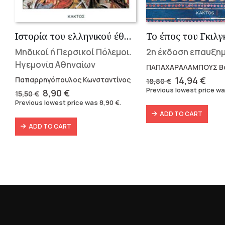
Ιστορία του ελληνικού έθνους 3
Το έπος του Γκιλ
Μηδικοί ή Περσικοί Πόλεμοι.
2η έκδοση επαυξη
Ηγεμονία Αθηναίων
ΠΑΠΑΧΑΡΑΛΑΜΠΟΥΣ Β
Original
Cur
14,94
€
Παπαρρηγόπουλος Κωνσταντίνος
18,80
€
price
pric
Previous lowest price w
Original
Current
8,90
€
15,50
€
was:
is:
price
price
Previous lowest price was
8,90
€
.
18,80 €.
14,9
was:
is:
ADD TO CART
15,50 €.
8,90 €.
ADD TO CART