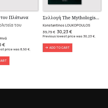
 του Πλάτωνα
Συλλογή The Mythologist (2 βιβλία)
ολιτεία του
Konstantinos LOUKOPOULOS
Original
Current
30,23
€
39,79
€
price
price
Previous lowest price was
30,23
€
.
θηνά
was:
is:
39,79 €.
30,23 €.
inal
Current
0
€
ADD TO CART
ce
price
est price was
8,50
€
.
:
is:
0 €.
8,50 €.
CART