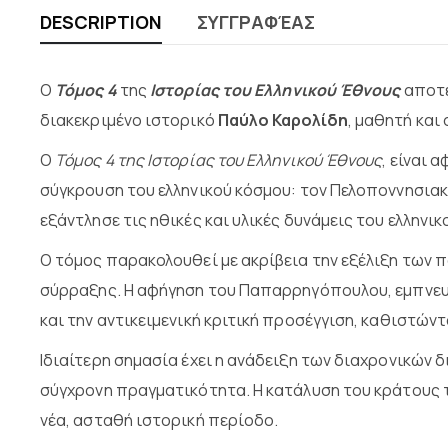
DESCRIPTION
ΣΥΓΓΡΑΦΈΑΣ
Ο
Τόμος 4
της
Ιστορίας του Ελληνικού Έθνους
αποτε
διακεκριμένο ιστορικό
Παύλο Καρολίδη
, μαθητή και
Ο
Τόμος 4 της Ιστορίας του Ελληνικού Έθνους
, είναι 
σύγκρουση του ελληνικού κόσμου: τον Πελοποννησιακ
εξάντλησε τις ηθικές και υλικές δυνάμεις του ελληνικ
Ο τόμος παρακολουθεί με ακρίβεια την εξέλιξη των π
σύρραξης. Η αφήγηση του Παπαρρηγόπουλου, εμπνευσμ
και την αντικειμενική κριτική προσέγγιση, καθιστών
Ιδιαίτερη σημασία έχει η ανάδειξη των διαχρονικών
σύγχρονη πραγματικότητα. Η κατάλυση του κράτους 
νέα, ασταθή ιστορική περίοδο.