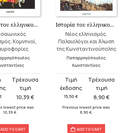
Ιστορία του ελληνικού έθνους 12
Ιστορία του ελληνικού έθνους 14
σαιωνικός
Νέος ελληνισμός.
σμός. Κομνηνοί,
Παλαιολόγοι και Άλωση
αυροφορίες
της Κωνσταντινούπολης
αρρηγόπουλος
Παπαρρηγόπουλος
ωνσταντίνος
Κωνσταντίνος
t
Original
Current
price
price
was:
is:
€
10,39
€
15,50
€
8,90
€
15,50 €.
8,90 €.
s lowest price was
Previous lowest price was
10,39
€
.
8,90
€
.
ADD TO CART
ADD TO CART