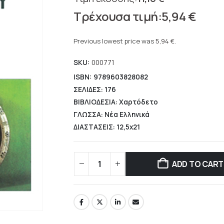
Original
5,94
€
price
Current
was:
price
Previous lowest price was
5,94
€
.
11,10 €.
is:
SKU:
000771
5,94 €.
ISBN: 9789603828082
ΣΕΛΙΔΕΣ: 176
ΒΙΒΛΙΟΔΕΣΙΑ: Χαρτόδετο
ΓΛΩΣΣΑ: Νέα Ελληνικά
ΔΙΑΣΤΑΣΕΙΣ: 12,5x21
ADD TO CART