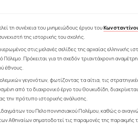
λεί τη συνέχεια του μνημειώδους έργου του
Κωνσταντίνο
 συνεχιστή της ιστορικής του σχολής.
αφιερωμένος στις μελανές σελίδες της αρχαίας ελληνικής ι
ό Πόλεμο. Πρόκειται για τη σχεδόν τριαντάχρονη αναμέτρη
ού έθνους.
ολεμικών γεγονότων, φωτίζοντας τα αίτια, τις στρατηγικές
ένη από το διαχρονικό έργο του Θουκυδίδη, διακρίνεται 
τας την πρότυπο ιστορικής ανάλυσης.
 διδαγμάτων του Πελοποννησιακού Πολέμου, καθώς ο αναγνώ
των Αθηναίων σηματοδοτεί τις παραμονές της παρακμής το