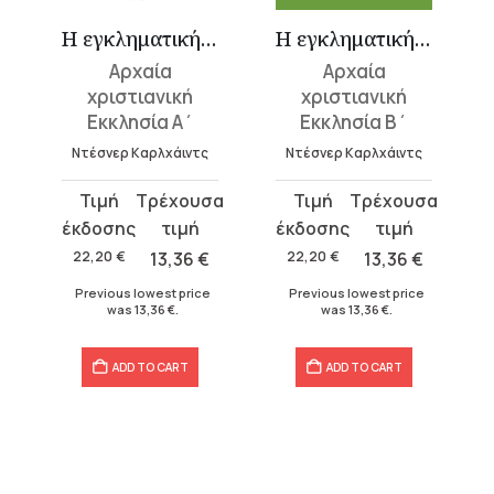
σμού 2
Η εγκληματική ιστορία του χριστιανισμού 3
Η εγκληματική ιστορία του χριστιανισμού 4
Αρχαία
Αρχαία
χριστιανική
χριστιανική
Εκκλησία Α΄
Εκκλησία Β΄
Ντέσνερ Καρλχάιντς
Ντέσνερ Καρλχάιντς
Original
Current
Original
Current
price
price
price
price
was:
is:
was:
is:
22,20
€
13,36
€
22,20
€
13,36
€
22,20 €.
13,36 €.
22,20 €.
13,36 €.
Previous lowest price
Previous lowest price
was
13,36
€
.
was
13,36
€
.
ADD TO CART
ADD TO CART