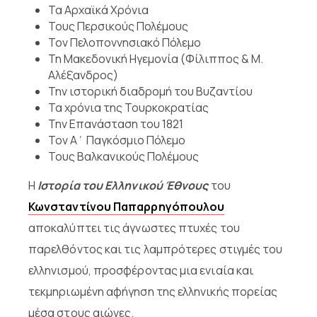
Τα Αρχαϊκά Χρόνια
Τους Περσικούς Πολέμους
Τον Πελοποννησιακό Πόλεμο
Τη Μακεδονική Ηγεμονία (Φίλιππος & Μ.
Αλέξανδρος)
Την ιστορική διαδρομή του Βυζαντίου
Τα χρόνια της Τουρκοκρατίας
Την Επανάσταση του 1821
Τον Α΄ Παγκόσμιο Πόλεμο
Τους Βαλκανικούς Πολέμους
Η
Ιστορία του Ελληνικού Έθνους
του
Κωνσταντίνου Παπαρρηγόπουλου
αποκαλύπτει τις άγνωστες πτυχές του
παρελθόντος και τις λαμπρότερες στιγμές του
ελληνισμού, προσφέροντας μια ενιαία και
τεκμηριωμένη αφήγηση της ελληνικής πορείας
μέσα στους αιώνες.