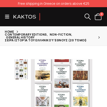
Free shipping in Greece on orders above €25
0
HOME
CONTEMPORARY EDITIONS
,
NON-FICTION
,
GENERAL HISTORY
ΣΕΙΡΆ ΙΣΤΟΡΊΑ ΤΟΥ ΕΛΛΗΝΙΚΟΎ ΈΘΝΟΥΣ (20 ΤΌΜΟΙ)