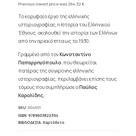
was:
price
Previous lowest price was
264,32
€
.
330,40 €.
is:
Το κορυφαίο έργο της ελληνικής
264,32 €.
ιστοριογραφίας, η Ιστορία του Ελληνικού
Έθνους, ακολουθεί την ιστορία των Ελλήνων
από την αρχαιότητα ως το 1930.
Γραμμένο από τον
Κωνσταντίνο
Παπαρρηγόπουλο
, που θεωρείται
πατέρας της σύγχρονης ελληνικής
ιστοριογραφίας, περιλαμβάνει επίσης τους
τόμους που συμπλήρωσε ο
Παύλος
Καρολίδης.
SKU:
004501
ISBN: 9789603822394
ΒΙΒΛΙΟΔΕΣΙΑ: Χαρτόδετο