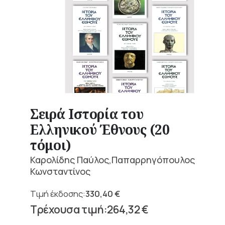
Σειρά Ιστορία του
Ελληνικού Έθνους (20
τόμοι)
Καρολίδης Παύλος,Παπαρρηγόπουλος
Κωνσταντίνος
330,40
€
Original
264,32
€
price
Current