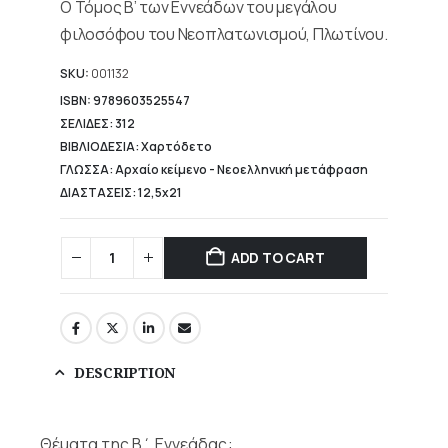
Ο Τόμος Β’ των Εννεάδων του μεγάλου
15,92 €.
φιλοσόφου του Νεοπλατωνισμού, Πλωτίνου.
SKU:
001132
ISBN: 9789603525547
ΣΕΛΙΔΕΣ: 312
ΒΙΒΛΙΟΔΕΣΙΑ: Χαρτόδετο
ΓΛΩΣΣΑ: Αρχαίο κείμενο - Νεοελληνική μετάφραση
ΔΙΑΣΤΑΣΕΙΣ: 12,5x21
ADD TO CART
DESCRIPTION
Θέματα της Β΄ Εννεάδας: