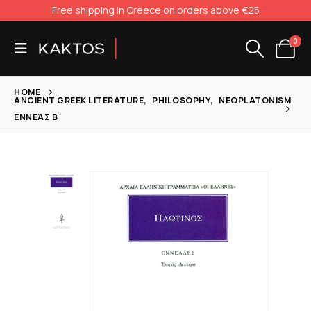
Free shipping in Greece on orders above €25
0
HOME
ANCIENT GREEK LITERATURE
,
PHILOSOPHY
,
NEOPLATONISM
ΕΝΝΕΆΣ Β΄