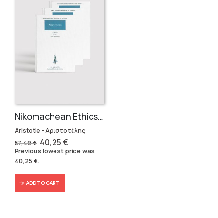
Nikomachean Ethics (3 volumes)
Aristotle - Αριστοτέλης
Original
Current
40,25
€
57,49
€
price
price
Previous lowest price was
was:
is:
40,25
€
.
57,49 €.
40,25 €.
ADD TO CART