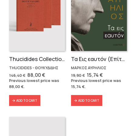
Thucidides Collection – Hardbound Edition (4 volumes)
Τα Εις εαυτόν (Επίτομο) – Μάρκος Αυρήλιος
THUCIDIDES - ΘΟΥΚΥΔΙΔΗΣ
ΜΑΡΚΟΣ ΑΥΡΗΛΙΟΣ
Original
Current
Original
Current
88,00
€
15,74
€
146,40
€
19,90
€
price
price
price
price
Previous lowest price was
Previous lowest price was
was:
is:
was:
is:
88,00
€
.
15,74
€
.
146,40 €.
88,00 €.
19,90 €.
15,74 €.
ADD TO CART
ADD TO CART