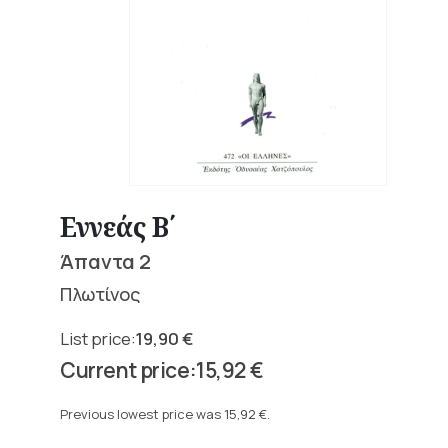
Εννεάς Β΄
Άπαντα 2
Πλωτίνος
19,90
€
Original
15,92
€
price
Current
was:
price
Previous lowest price was
15,92
€
.
19,90 €.
is: