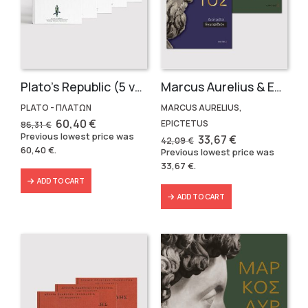
Plato’s Republic (5 volumes)
Marcus Aurelius & Epictetus (Compact works in Greek)
PLATO - ΠΛΑΤΩΝ
MARCUS AURELIUS,
Original
Current
60,40
€
EPICTETUS
86,31
€
price
price
Previous lowest price was
Original
Current
33,67
€
42,09
€
was:
is:
price
price
60,40
€
.
Previous lowest price was
86,31 €.
60,40 €.
was:
is:
33,67
€
.
42,09 €.
33,67 €.
ADD TO CART
ADD TO CART