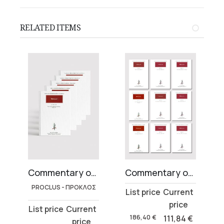
RELATED ITEMS
olumes) (5 τόμοι)
Commentary on Plato’s Republic (6 volumes)
Commentary on Plato’s Timaeus
PROCLUS - ΠΡΟΚΛΟΣ
Original
Current
price
price
Original
Current
was:
is:
186,40
€
111,84
€
price
price