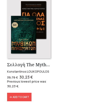
Συλλογή The Mythologist (2 βιβλία)
Konstantinos LOUKOPOULOS
Original
Current
30,23
€
39,79
€
price
price
Previous lowest price was
was:
is:
30,23
€
.
39,79 €.
30,23 €.
ADD TO CART