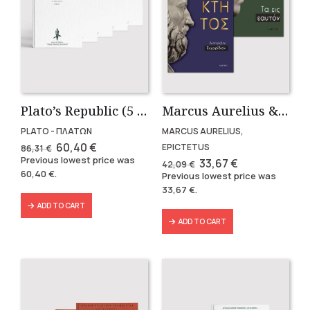
Plato’s Republic (5 volumes)
Marcus Aurelius & Epictetus (Compact works in Greek)
PLATO - ΠΛΑΤΩΝ
MARCUS AURELIUS,
Original
Current
60,40
€
EPICTETUS
86,31
€
price
price
Previous lowest price was
Original
Current
33,67
€
42,09
€
was:
is:
price
price
60,40
€
.
Previous lowest price was
86,31 €.
60,40 €.
was:
is:
33,67
€
.
42,09 €.
33,67 €.
ADD TO CART
ADD TO CART