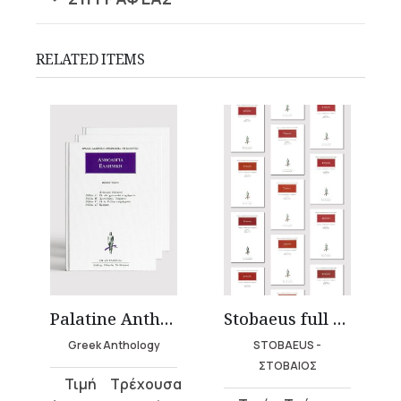
RELATED ITEMS
Palatine Anthology (12 volumes)
Stobaeus full works (18 volumes)
Greek Anthology
STOBAEUS -
ΣΤΟΒΑΙΟΣ
Original
Current