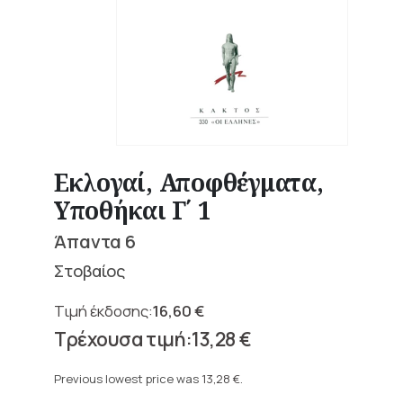
Εκλογαί, Αποφθέγματα,
Υποθήκαι Γ΄ 1
Άπαντα 6
Στοβαίος
16,60
€
Original
13,28
€
price
Current
was:
price
Previous lowest price was
13,28
€
.
16,60 €.
is: