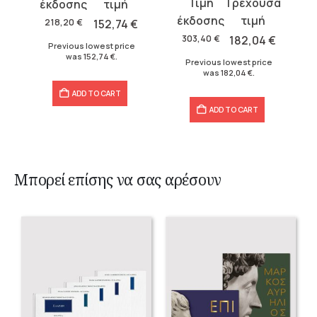
Original
Current
price
price
price
price
was:
is:
218,20
€
152,74
€
was:
is:
218,20 €.
152,74 €.
303,40
€
182,04
€
Previous lowest price
303,40 €.
182,04 €.
was
152,74
€
.
Previous lowest price
was
182,04
€
.
ADD TO CART
ADD TO CART
Μπορεί επίσης να σας αρέσουν