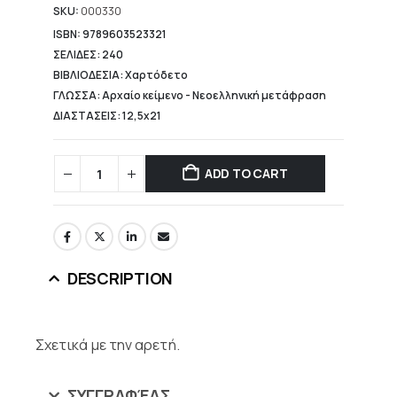
13,28 €.
SKU:
000330
ISBN: 9789603523321
ΣΕΛΙΔΕΣ: 240
ΒΙΒΛΙΟΔΕΣΙΑ: Χαρτόδετο
ΓΛΩΣΣΑ: Αρχαίο κείμενο - Νεοελληνική μετάφραση
ΔΙΑΣΤΑΣΕΙΣ: 12,5x21
ADD TO CART
DESCRIPTION
Σχετικά με την αρετή.
ΣΥΓΓΡΑΦΈΑΣ