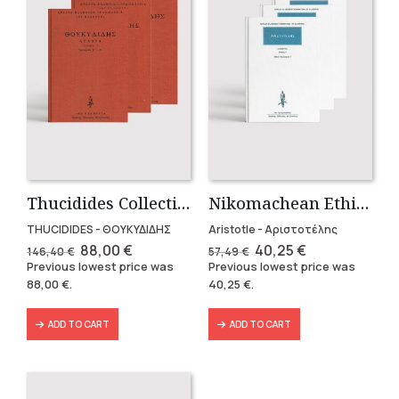
Thucidides Collection – Hardbound Edition (4 volumes)
Nikomachean Ethics (3 volumes)
THUCIDIDES - ΘΟΥΚΥΔΙΔΗΣ
Aristotle - Αριστοτέλης
Original
Current
Original
Current
88,00
€
40,25
€
146,40
€
57,49
€
price
price
price
price
Previous lowest price was
Previous lowest price was
was:
is:
was:
is:
88,00
€
.
40,25
€
.
146,40 €.
88,00 €.
57,49 €.
40,25 €.
ADD TO CART
ADD TO CART