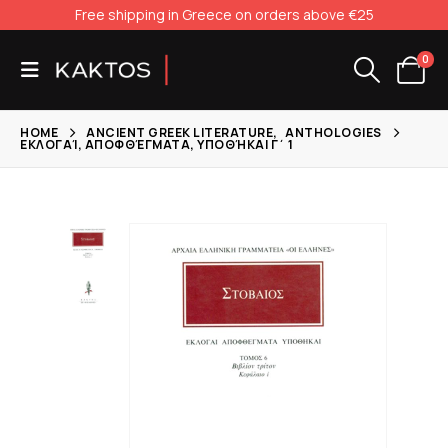
Free shipping in Greece on orders above €25
0
HOME
ANCIENT GREEK LITERATURE
,
ANTHOLOGIES
ΕΚΛΟΓΑΊ, ΑΠΟΦΘΈΓΜΑΤΑ, ΥΠΟΘΉΚΑΙ Γ΄ 1