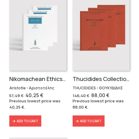
Nikomachean Ethics (3 volumes)
Thucidides Collection – Hardbound Edition (4 volumes)
Aristotle - Αριστοτέλης
THUCIDIDES - ΘΟΥΚΥΔΙΔΗΣ
Original
Current
Original
Current
40,25
€
88,00
€
57,49
€
146,40
€
price
price
price
price
Previous lowest price was
Previous lowest price was
was:
is:
was:
is:
40,25
€
.
88,00
€
.
57,49 €.
40,25 €.
146,40 €.
88,00 €.
ADD TO CART
ADD TO CART