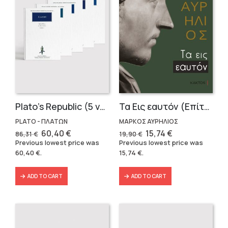
Plato’s Republic (5 volumes)
Τα Εις εαυτόν (Επίτομο) – Μάρκος Αυρήλιος
PLATO - ΠΛΑΤΩΝ
ΜΑΡΚΟΣ ΑΥΡΗΛΙΟΣ
Original
Current
Original
Current
60,40
€
15,74
€
86,31
€
19,90
€
price
price
price
price
Previous lowest price was
Previous lowest price was
was:
is:
was:
is:
60,40
€
.
15,74
€
.
86,31 €.
60,40 €.
19,90 €.
15,74 €.
ADD TO CART
ADD TO CART