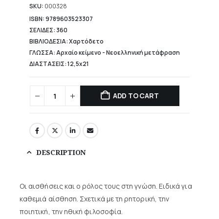
16,88 €.
SKU:
000328
ISBN: 9789603523307
ΣΕΛΙΔΕΣ: 360
ΒΙΒΛΙΟΔΕΣΙΑ: Χαρτόδετο
ΓΛΩΣΣΑ: Αρχαίο κείμενο - Νεοελληνική μετάφραση
ΔΙΑΣΤΑΣΕΙΣ: 12,5x21
ADD TO CART
DESCRIPTION
Οι αισθήσεις και ο ρόλος τους στη γνώση. Ειδικά για
καθεμιά αίσθηση. Σχετικά με τη ρητορική, την
ποιητική, την ηθική φιλοσοφία.