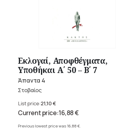
Εκλογαί, Αποφθέγματα,
Υποθήκαι Α΄ 50 – Β΄ 7
Άπαντα 4
Στοβαίος
21,10
€
Original
16,88
€
price
Current
was:
price
Previous lowest price was
16,88
€
.
21,10 €.
is: