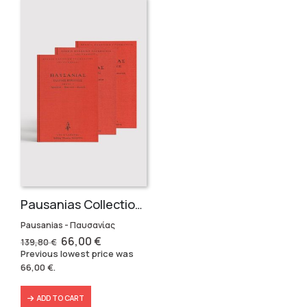
Pausanias Collection – Hardbound (3 volumes)
Pausanias - Παυσανίας
Original
Current
66,00
€
139,80
€
price
price
Previous lowest price was
was:
is:
66,00
€
.
139,80 €.
66,00 €.
ADD TO CART