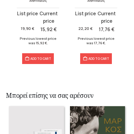
Αθήναιος
Αθήναιος
Original
Current
Original
Current
price
price
price
price
was:
is:
was:
is:
19,90
€
15,92
€
22,20
€
17,76
€
19,90 €.
15,92 €.
22,20 €.
17,76 €.
Previous lowest price
Previous lowest price
was
15,92
€
.
was
17,76
€
.
ADD TO CART
ADD TO CART
Μπορεί επίσης να σας αρέσουν