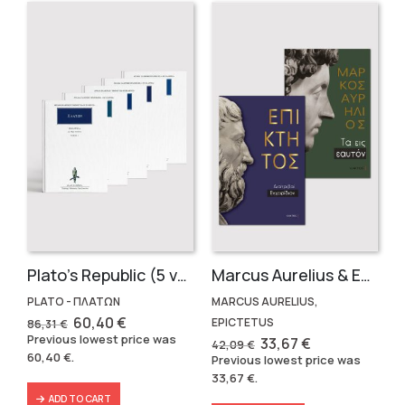
Plato’s Republic (5 volumes)
Marcus Aurelius & Epictetus (Compact works in Greek)
PLATO - ΠΛΑΤΩΝ
MARCUS AURELIUS,
Original
Current
60,40
€
EPICTETUS
86,31
€
price
price
Previous lowest price was
Original
Current
33,67
€
42,09
€
was:
is:
price
price
60,40
€
.
Previous lowest price was
86,31 €.
60,40 €.
was:
is:
33,67
€
.
42,09 €.
33,67 €.
ADD TO CART