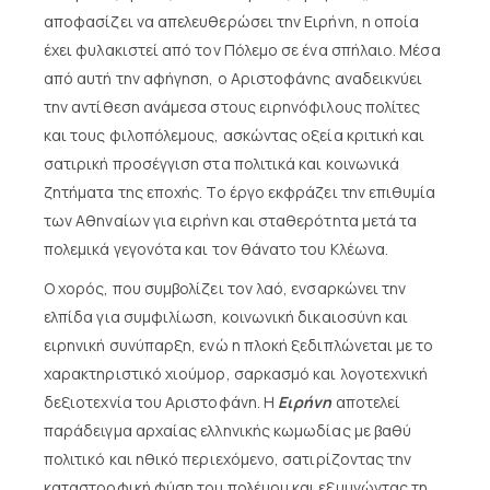
αποφασίζει να απελευθερώσει την Ειρήνη, η οποία
έχει φυλακιστεί από τον Πόλεμο σε ένα σπήλαιο. Μέσα
από αυτή την αφήγηση, ο Αριστοφάνης αναδεικνύει
την αντίθεση ανάμεσα στους ειρηνόφιλους πολίτες
και τους φιλοπόλεμους, ασκώντας οξεία κριτική και
σατιρική προσέγγιση στα πολιτικά και κοινωνικά
ζητήματα της εποχής. Το έργο εκφράζει την επιθυμία
των Αθηναίων για ειρήνη και σταθερότητα μετά τα
πολεμικά γεγονότα και τον θάνατο του Κλέωνα.
Ο χορός, που συμβολίζει τον λαό, ενσαρκώνει την
ελπίδα για συμφιλίωση, κοινωνική δικαιοσύνη και
ειρηνική συνύπαρξη, ενώ η πλοκή ξεδιπλώνεται με το
χαρακτηριστικό χιούμορ, σαρκασμό και λογοτεχνική
δεξιοτεχνία του Αριστοφάνη. Η
Ειρήνη
αποτελεί
παράδειγμα αρχαίας ελληνικής κωμωδίας με βαθύ
πολιτικό και ηθικό περιεχόμενο, σατιρίζοντας την
καταστροφική φύση του πολέμου και εξυμνώντας τη