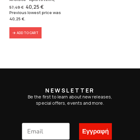
Original
Current
40,25
€
57,49
€
price
price
Previous lowest price was
was:
is:
40,25
€
.
57,49 €.
40,25 €.
ADD TO CART
NEWSLETTER
Be the first to learn about new releases,
special offers, events and more.
Εγγραφή