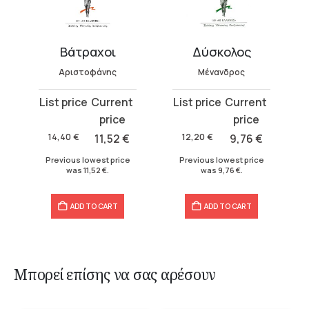
Βάτραχοι
Δύσκολος
Αριστοφάνης
Μένανδρος
Original
Current
Original
Current
price
price
price
price
was:
is:
was:
is:
14,40
€
11,52
€
12,20
€
9,76
€
14,40 €.
11,52 €.
12,20 €.
9,76 €.
Previous lowest price
Previous lowest price
was
11,52
€
.
was
9,76
€
.
ADD TO CART
ADD TO CART
Μπορεί επίσης να σας αρέσουν