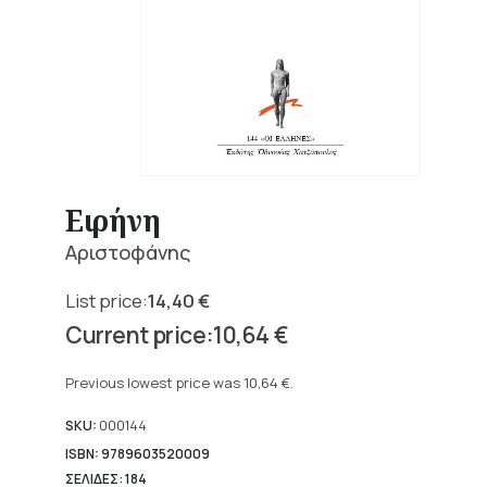
Ειρήνη
Αριστοφάνης
14,40
€
Original
10,64
€
price
Current
was:
price
Previous lowest price was
10,64
€
.
14,40 €.
is:
10,64 €.
SKU:
000144
ISBN: 9789603520009
ΣΕΛΙΔΕΣ: 184