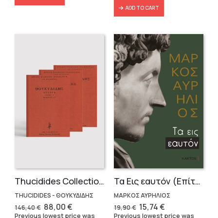
ADD TO CART
Thucidides Collection – Hardbound Edition (4 volumes)
Τα Εις εαυτόν (Επίτομο) – Μάρκος Αυρήλιος
THUCIDIDES - ΘΟΥΚΥΔΙΔΗΣ
ΜΑΡΚΟΣ ΑΥΡΗΛΙΟΣ
Original
Current
Original
Current
88,00
€
15,74
€
146,40
€
19,90
€
price
price
price
price
Previous lowest price was
Previous lowest price was