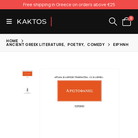
Free shipping in Greece on orders above €25
0
HOME
ANCIENT GREEK LITERATURE
,
POETRY
,
COMEDY
ΕΙΡΉΝΗ