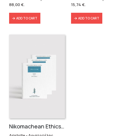
was:
is:
was:
is:
88,00
€
.
15,74
€
.
146,40 €.
88,00 €.
19,90 €.
15,74 €.
ADD TO CART
ADD TO CART
Nikomachean Ethics (3 volumes)
Aristotle - Αριστοτέλης