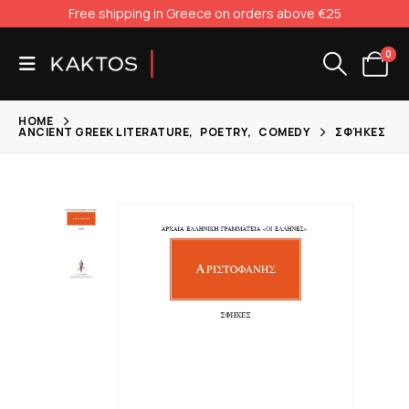
Free shipping in Greece on orders above €25
0
HOME
ANCIENT GREEK LITERATURE
,
POETRY
,
COMEDY
ΣΦΉΚΕΣ