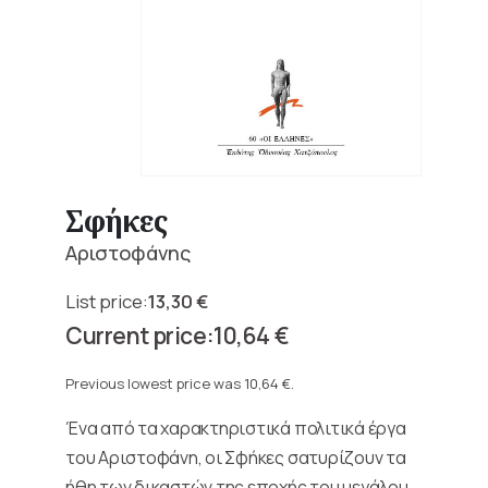
Σφήκες
Αριστοφάνης
13,30
€
Original
10,64
€
price
Current
was:
price
Previous lowest price was
10,64
€
.
13,30 €.
is:
Ένα από τα χαρακτηριστικά πολιτικά έργα
10,64 €.
του Αριστοφάνη, οι Σφήκες σατυρίζουν τα
ήθη των δικαστών της εποχής του μεγάλου