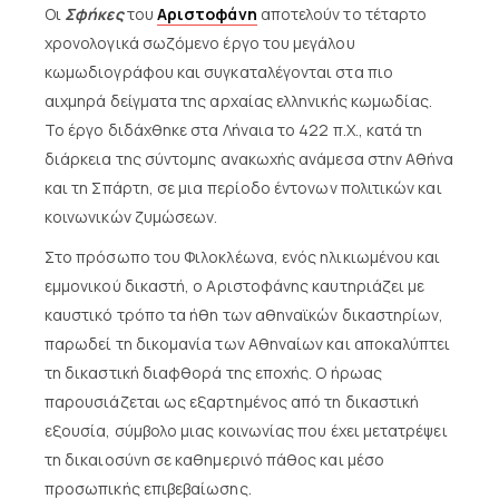
Οι
Σφήκες
του
Αριστοφάνη
αποτελούν το τέταρτο
χρονολογικά σωζόμενο έργο του μεγάλου
κωμωδιογράφου και συγκαταλέγονται στα πιο
αιχμηρά δείγματα της αρχαίας ελληνικής κωμωδίας.
Το έργο διδάχθηκε στα Λήναια το 422 π.Χ., κατά τη
διάρκεια της σύντομης ανακωχής ανάμεσα στην Αθήνα
και τη Σπάρτη, σε μια περίοδο έντονων πολιτικών και
κοινωνικών ζυμώσεων.
Στο πρόσωπο του Φιλοκλέωνα, ενός ηλικιωμένου και
εμμονικού δικαστή, ο Αριστοφάνης καυτηριάζει με
καυστικό τρόπο τα ήθη των αθηναϊκών δικαστηρίων,
παρωδεί τη δικομανία των Αθηναίων και αποκαλύπτει
τη δικαστική διαφθορά της εποχής. Ο ήρωας
παρουσιάζεται ως εξαρτημένος από τη δικαστική
εξουσία, σύμβολο μιας κοινωνίας που έχει μετατρέψει
τη δικαιοσύνη σε καθημερινό πάθος και μέσο
προσωπικής επιβεβαίωσης.