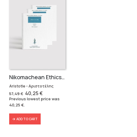
Nikomachean Ethics (3 volumes)
Aristotle - Αριστοτέλης
Original
Current
40,25
€
57,49
€
price
price
Previous lowest price was
was:
is:
40,25
€
.
57,49 €.
40,25 €.
ADD TO CART