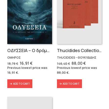
OΔΥΣΣΕΙΑ – Ο δρόμος της επιστροφής
Thucidides Collection – Hardbound Edition (4 volumes)
ΟΜΗΡΟΣ
THUCIDIDES - ΘΟΥΚΥΔΙΔΗΣ
Original
Current
Original
Current
16,91
€
88,00
€
18,79
€
146,40
€
price
price
price
price
Previous lowest price was
Previous lowest price was
was:
is:
was:
is:
16,91
€
.
88,00
€
.
18,79 €.
16,91 €.
146,40 €.
88,00 €.
ADD TO CART
ADD TO CART