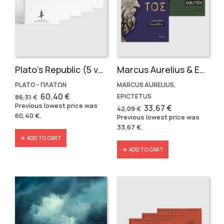
Plato’s Republic (5 volumes)
Marcus Aurelius & Epictetus (Compact works in Greek)
PLATO - ΠΛΑΤΩΝ
MARCUS AURELIUS,
Original
Current
60,40
€
EPICTETUS
86,31
€
price
price
Previous lowest price was
Original
Current
33,67
€
42,09
€
was:
is:
price
price
60,40
€
.
Previous lowest price was
86,31 €.
60,40 €.
was:
is:
33,67
€
.
42,09 €.
33,67 €.
ADD TO CART
ADD TO CART